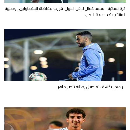
كرة نسائية - محمد كمال لـ في الجول: قررت مقاضاة المتطاولين.. وطبيبة
المنتخب تحدد مدة اللعب
بيراميدز يكشف تفاصيل إصابة ناصر ماهر