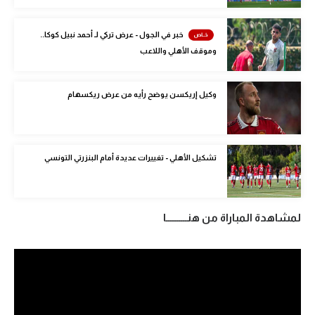
الوطن العربي
خبر في الجول - عرض تركي لـ أحمد نبيل كوكا..
في المونديال
وموقف الأهلي واللاعب
رياضة نسائية
وكيل إريكسن يوضح رأيه من عرض ريكسهام
آسيا
أمريكا
ركن الألعاب
تشكيل الأهلي - تغييرات عديدة أمام البنزرتي التونسي
أقسام خاصة
لمشاهدة المباراة من هنــــــــــا
Gamers
ميركاتو
تحقيق في الجول
تقرير في الجول