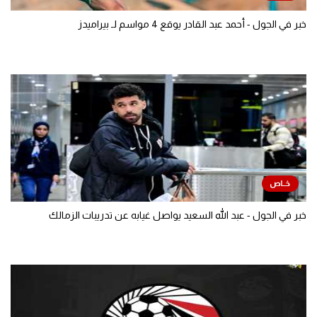
خبر في الجول - أحمد عبد القادر يوقع 4 مواسم لـ بيراميدز
خبر في الجول - عبد الله السعيد يواصل غيابه عن تدريبات الزمالك