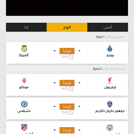
أمس
اليوم
غدا
الدوري البرتغالي
1 مباراة
-
-
لم تبدأ
بورتو
ألفيركا
20:00
مباريات ودية - أندية
3 مباراة
-
-
لم تبدأ
ليفربول
موناكو
16:30
-
-
لم تبدأ
جوهور دارول تاكزيم
تشيلسي
15:00
-
-
لم تبدأ