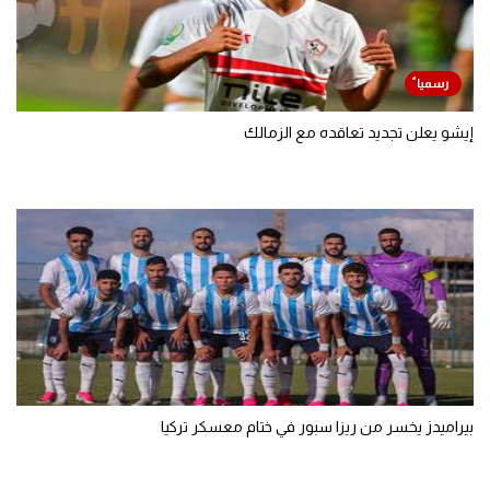
إيشو يعلن تجديد تعاقده مع الزمالك
بيراميدز يخسر من ريزا سبور في ختام معسكر تركيا