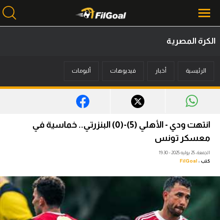
الكرة المصرية
محتوى إخباري
الرئيسية
أخبار
فيديوهات
ألبومات
الرئيسية
أخبار
مباريات
انتهت ودي - الأهلي (5)-(0) البنزرتي.. خماسية في
ميركاتو
معسكر تونس
الجمعة، 25 يوليه 2025 - 19:30
فانتازي في الجول
كتب :
FilGoal
مسابقة التوقعات
فيديوهات
عدسات