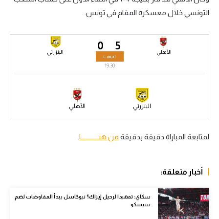
التونسي خلال معسكره المقام في تونس.
سعودي في الجول
الدوري الإنجليزي
0
5
الدوري الإسباني
الأهلي
البنزرتي
انتهت
19:30
دوري أبطال أوروبا
القسم الثاني
البنزرتي
الأهلي
رياضات أخرى
أمم إفريقيا
لمتابعة المباراة دقيقة بدقيقة
من هنــــــــــــا
.
كرة السلة الأمريكية
كرة سلة
أخبار متعلقة:
كرة يد
سكاي: تمهيدا لرحيل إيزاك؟ نيوكاسل يبدأ المفاوضات لضم
سيسكو
كرة طائرة