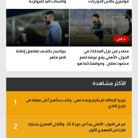
مونتيري بكأس الدوريات
وناشئات اليد للبرونزية
مصدر من غزل المحلة لـ في
بيراميدز يكشف تفاصيل إصابة
الجول: الأهلي رفع عرضه لضم
ناصر ماهر
محمود صلاح.. وموقفنا كما هو
الأكثر مشاهدة
بيزيرا: الزمالك لم يلتزم بوعده معي.. وكنت سأصبح أغلى صفقة في
1
تاريخ النادي
خبر في الجول - الأهلي يبدأ من دور الـ 32.. والثلاثي المصري يشارك
2
قاريا من التمهيدي الأول