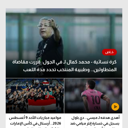
كرة نسائية - محمد كمال لـ في الجول: قررت مقاضاة
المتطاولين.. وطبيبة المنتخب تحدد مدة اللعب
أهدى هدفه لـ ميسي.. دي باول
مواعيد مباريات الأحد 9 أغسطس
يسجل في خسارة إنتر ميامي ضد
2026.. أرسنال في كأس الإمارات