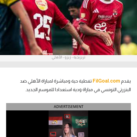
آراء حرة
ركن الألعاب
بطولات
أمريكا 2026
تريزيجيه - زيزو - الأهلي
الدوري المصري
الدوري الإنجليزي الممتاز
يقدم
FilGoal.com
تغطية حية ومباشرة لمباراة الأهلي ضد
البنزرتي التونسي في مباراة ودية استعدادا للموسم الجديد.
الدوري الإسباني
ADVERTISEMENT
الدوري الإيطالي
الدوري الألماني
الدوري الفرنسي