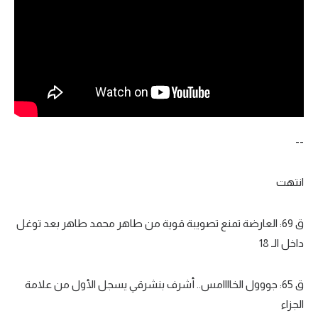
تحليل في الجول
حكايات في الجول
كويز في الجول
فيديو في الجول
--
انتهت
ق 69: العارضة تمنع تصويبة قوية من طاهر محمد طاهر بعد توغل
داخل الـ 18
ق 65: جووول الخاااامس.. أشرف بنشرقي يسجل الأول من علامة
الجزاء