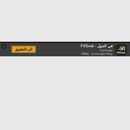
في الجول - FilGoal
×
الى التطبيق
Sarmady
FREE - In Google Play