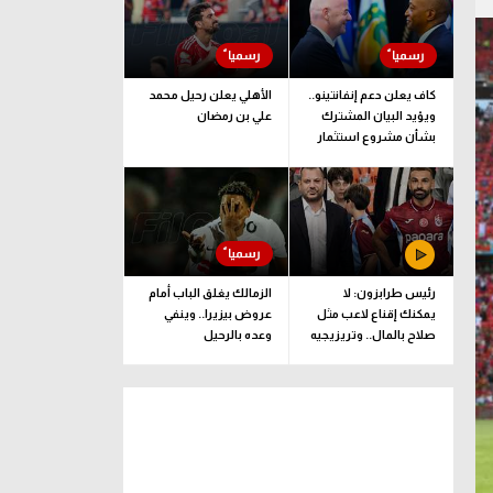
كاف يعلن دعم إنفانتينو..
الأهلي يعلن رحيل محمد
ويؤيد البيان المشترك
علي بن رمضان
بشأن مشروع استثمار
فيفا
رئيس طرابزون: لا
الزمالك يغلق الباب أمام
يمكنك إقناع لاعب مثل
عروض بيزيرا.. وينفي
صلاح بالمال.. وتريزيجيه
وعده بالرحيل
لعب دورا إيجابيا