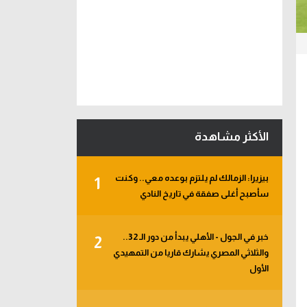
الأكثر مشاهدة
بيزيرا: الزمالك لم يلتزم بوعده معي.. وكنت
1
سأصبح أغلى صفقة في تاريخ النادي
خبر في الجول - الأهلي يبدأ من دور الـ 32..
2
والثلاثي المصري يشارك قاريا من التمهيدي
الأول