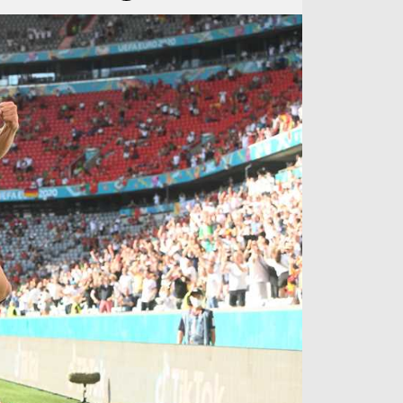
آراء حرة
الدوري ا
ركن الألعاب
دوري أبطا
دوري أبطا
كل البطولات