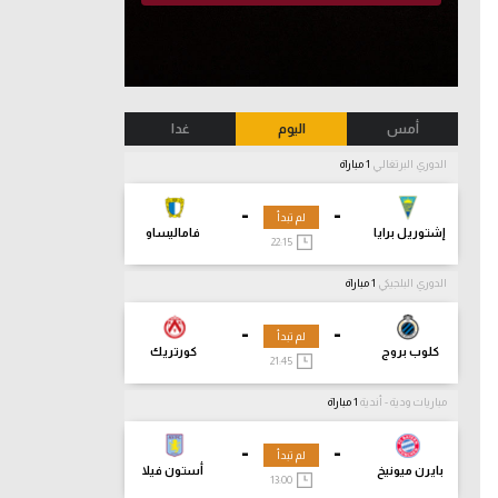
أمس
اليوم
غدا
الدوري البرتغالي
1 مباراة
-
-
لم تبدأ
إشتوريل برايا
فاماليساو
22:15
الدوري البلجيكي
1 مباراة
-
-
لم تبدأ
كلوب بروج
كورتريك
21:45
مباريات ودية - أندية
1 مباراة
-
-
لم تبدأ
بايرن ميونيخ
أستون فيلا
13:00