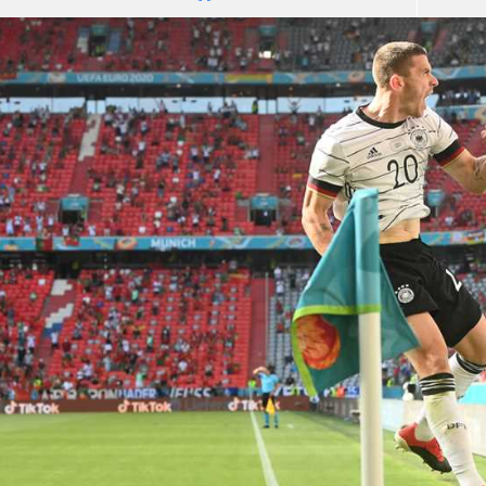
آسيا
دوري أبطال أوروبا
لسعودي للمحترفين
أمريكا
القسم الثاني
ل أوروبا
ركن الألعاب
رياضات أخرى
ل إفريقيا