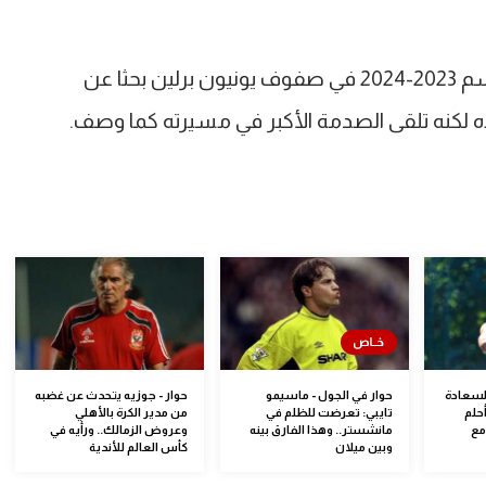
جوسينس عاد إلى بلده ألمانيا ولعب موسم 2023-2024 في صفوف يونيون برلين بحثا عن
لسعادة
حوار في الجول - ماسيمو
حوار - جوزيه يتحدث عن غضبه
حلم
تايبي: تعرضت للظلم في
من مدير الكرة بالأهلي
مع
مانشستر.. وهذا الفارق بينه
وعروض الزمالك.. ورأيه في
وبين ميلان
كأس العالم للأندية