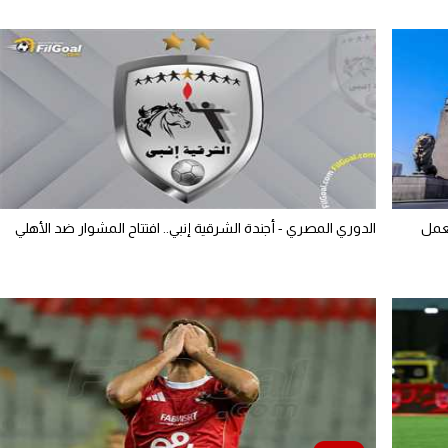
بعمل
الدوري المصري - أجندة الشرقية إنبي.. افتتاح المشوار ضد الأهلي