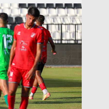
آراء حرة
الدوري ا
ركن الألعاب
دوري أبطا
دوري أبطا
كل البطولات