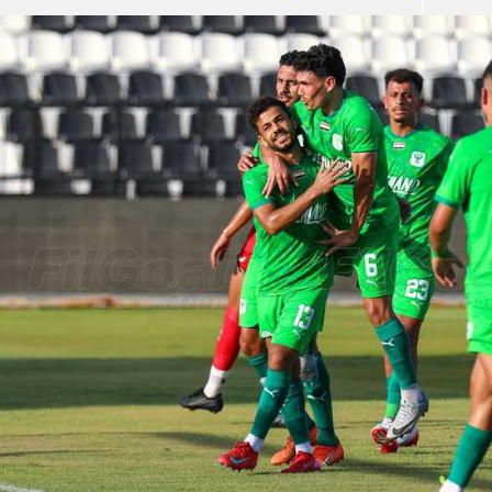
آسيا
دوري أبطال أوروبا
لسعودي للمحترفين
أمريكا
القسم الثاني
ل أوروبا
ركن الألعاب
رياضات أخرى
ل إفريقيا