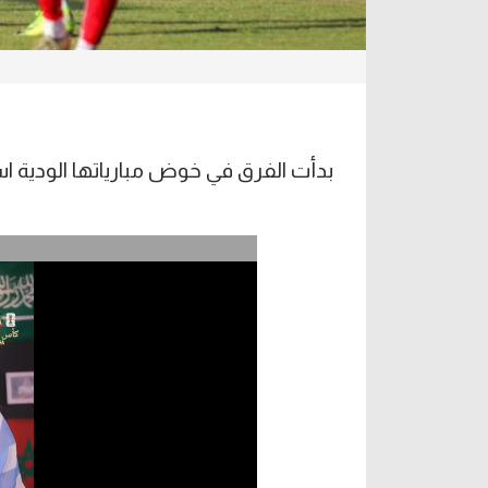
بدأت الفرق في خوض مبارياتها الودية استعدادا