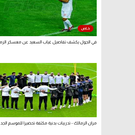
في الجول يكشف تفاصيل غياب السعيد عن معسكر الزم
مران الزمالك - تدريبات بدنية مكثفة تحضيرا للموسم الجدي