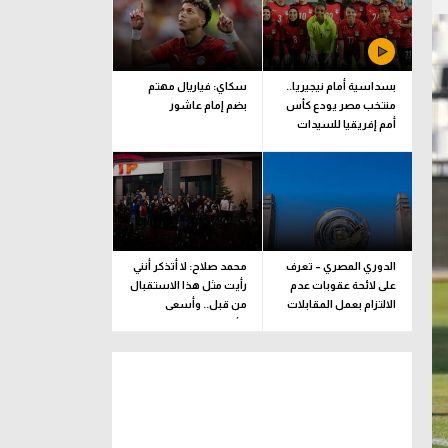
بسداسية أمام نيجيريا..
سكاي: فياريال مهتم
منتخب مصر يودع كأس
بضم إمام عاشور
أمم إفريقيا للسيدات
الدوري المصري – تعرف
محمد صلاح: لا أتذكر أنني
على لائحة عقوبات عدم
رأيت مثل هذا الاستقبال
الالتزام بعمل المقابلات
من قبل.. وأسعى
التلفزيونية
للألقاب مع الفريق