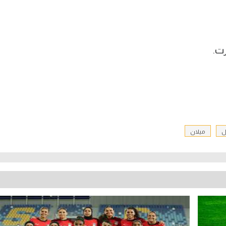
ل
ميلان