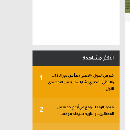
الأكثر مشاهدة
خبر في الجول - الأهلي يبدأ من دور الـ 32..
1
والثلاثي المصري يشارك قاريا من التمهيدي
الأول
ميدو: الزمالك وقع في أيدي حفنة من
2
المحتالين.. والتاريخ سيخلد موقفنا