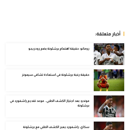
الوطن العربي
في المونديال
رياضة نسائية
أخبار متعلقة:
آسيا
رومانو: حقيقة اهتمام برشلونة بضم رودريجو
أمريكا
ركن الألعاب
حقيقة رغبة برشلونة في استعادة تشافي سيمونز
أقسام خاصة
Gamers
موندو: بعد اجتياز الكشف الطبي.. موعد تقديم راشفورد في
ميركاتو
برشلونة
تحقيق في الجول
تقرير في الجول
سكاي: راشفورد يعبر الكشف الطبي مع برشلونة