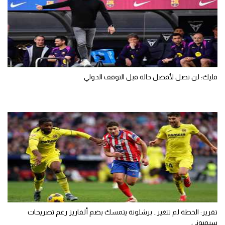
فليك: لن نصل لأفضل حالة قبل التوقف الدولي
تقرير: الخطة لم تتغير.. برشلونة يتمسك بضم ألفاريز رغم تصريحات
سيميوني