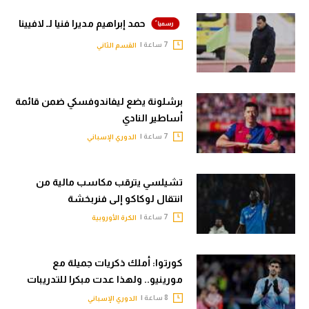
حمد إبراهيم مديرا فنيا لـ لافيينا
7 ساعة |
القسم الثاني
برشلونة يضع ليفاندوفسكي ضمن قائمة
أساطير النادي
7 ساعة |
الدوري الإسباني
تشيلسي يترقب مكاسب مالية من
انتقال لوكاكو إلى فنربخشة
7 ساعة |
الكرة الأوروبية
كورتوا: أملك ذكريات جميلة مع
مورينيو.. ولهذا عدت مبكرا للتدريبات
8 ساعة |
الدوري الإسباني