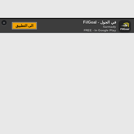
في الجول - FilGoal
×
الى التطبيق
Sarmady
FREE - In Google Play