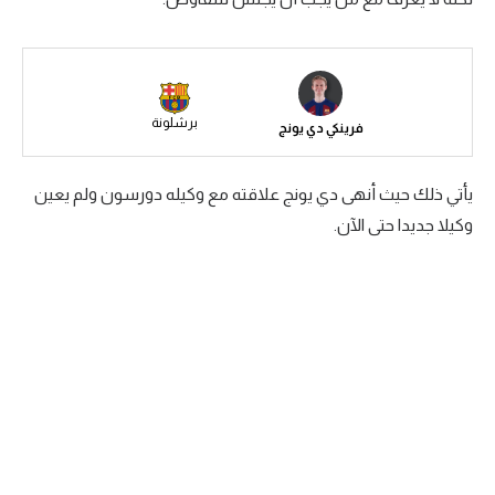
سعودي في الجول
الدوري الإنجليزي
الدوري الإسباني
برشلونة
فرينكي دي يونج
دوري أبطال أوروبا
يأتي ذلك حيث أنهى دي يونج علاقته مع وكيله دورسون ولم يعين
القسم الثاني
وكيلا جديدا حتى الآن.
رياضات أخرى
أمم إفريقيا
كرة السلة الأمريكية
كرة سلة
كرة يد
كرة طائرة