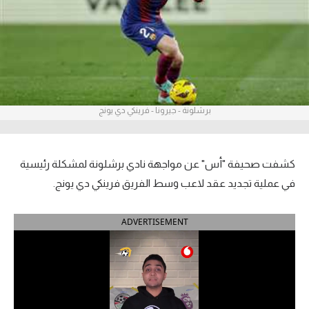
آراء حرة
ركن الألعاب
بطولات
برشلونة - جيرونا - فرينكي دي يونج
الدوري المصري
الدوري الإنجليزي الممتاز
كشفت صحيفة "أس" عن مواجهة نادي برشلونة لمشكلة رئيسية
الدوري الإسباني
في عملية تجديد عقد لاعب وسط الفريق فرينكي دي يونج.
الدوري الإيطالي
ADVERTISEMENT
الدوري الألماني
الدوري التركي
الدوري الفرنسي