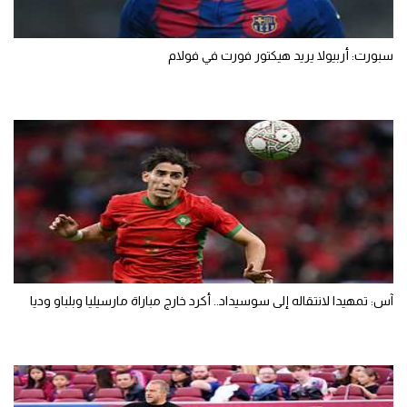
سبورت: أربيولا يريد هيكتور فورت في فولام
آس: تمهيدا لانتقاله إلى سوسيداد.. أكرد خارج مباراة مارسيليا وبلباو وديا