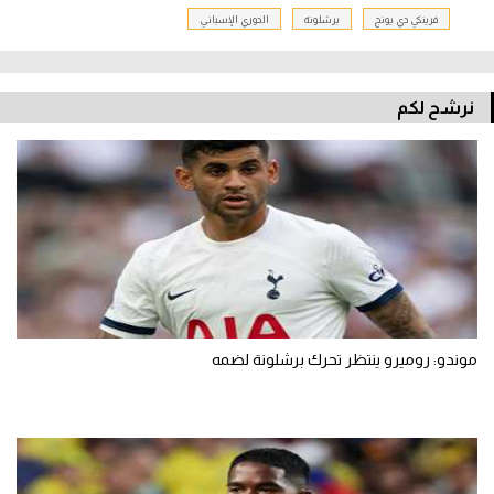
فرينكي دي يونج
برشلونة
الدوري الإسباني
نرشح لكم
موندو: روميرو ينتظر تحرك برشلونة لضمه