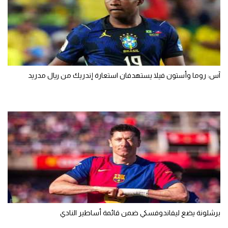
آس: روما وأستون فيلا يستهدفان استعارة إندريك من ريال مدريد
برشلونة يضع ليفاندوفسكي ضمن قائمة أساطير النادي