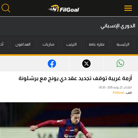
الدوري الإسباني
محتوى إخباري
الرئيسية
نظرة عامة
الترتيب
مباريات
الهدافون
أخب
الرئيسية
أخبار
مباريات
أزمة غريبة توقف تجديد عقد دي يونج مع برشلونة
ميركاتو
الثلاثاء، 22 يوليه 2025 - 00:20
كتب :
FilGoal
فانتازي في الجول
مسابقة التوقعات
فيديوهات
عدسات