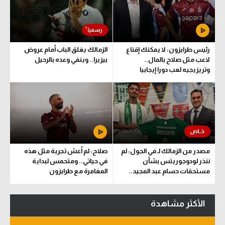
رئيس طرابزون: لا يمكنك إقناع
الزمالك يغلق الباب أمام عروض
لاعب مثل صلاح بالمال..
بيزيرا.. وينفي وعده بالرحيل
وتريزيجيه لعب دورا إيجابيا
مصدر من الزمالك لـ في الجول: لم
صلاح: لم أعش تجربة مثل هذه
ننذر لودوجوريتس بشأن
في حياتي.. ومتحمس لبداية
مستحقات حسام عبد المجيد..
المغامرة مع طرابزون
وهذا الموعد المتفق عليه
الأكثر مشاهدة