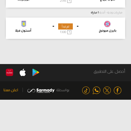
21:45
مباريات ودية - أندية
1 مباراة
-
-
لم تبدأ
بايرن ميونيخ
أستون فيلا
13:00
أحصل على التطبيق
بواسطة
اعلن معنا