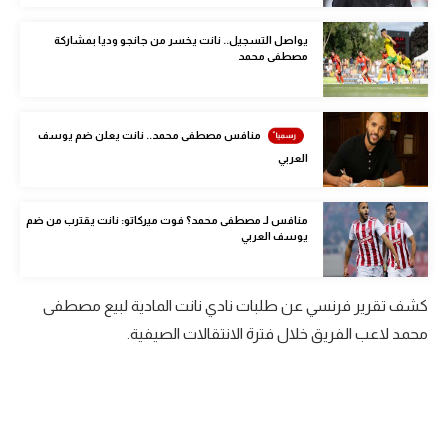
الوطن العربي
يواصل التسجيل.. نانت يخسر من جانجو وديا بمشاركة
مصطفى محمد
في المونديال
رياضة نسائية
منافس مصطفى محمد.. نانت يعلن ضم يوسف
آسيا
العربي
أمريكا
ركن الألعاب
منافس لـ مصطفى محمد؟ فوت ميركاتو: نانت يقترب من ضم
يوسف العربي
أقسام خاصة
كشف تقرير فرنسي عن طلبات نادي نانت المادية لبيع مصطفى
Gamers
محمد لاعب الفريق خلال فترة الانتقالات الصيفية.
ميركاتو
تحقيق في الجول
تقرير في الجول