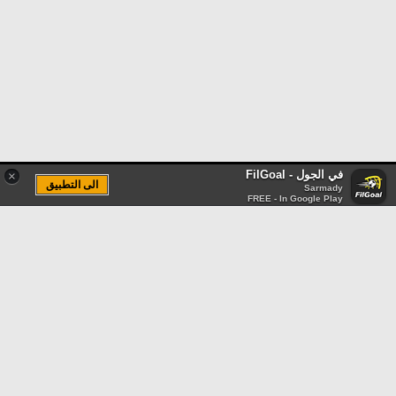
في الجول - FilGoal
×
الى التطبيق
Sarmady
FREE - In Google Play