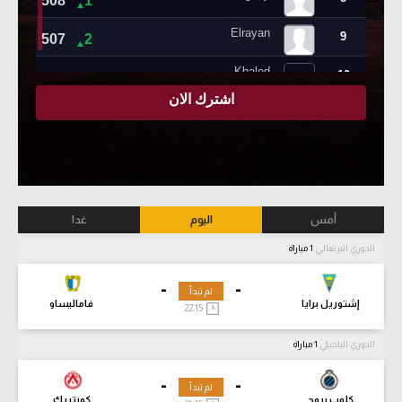
أمس
اليوم
غدا
الدوري البرتغالي
1 مباراة
-
-
لم تبدأ
إشتوريل برايا
فاماليساو
22:15
الدوري البلجيكي
1 مباراة
-
-
لم تبدأ
كلوب بروج
كورتريك