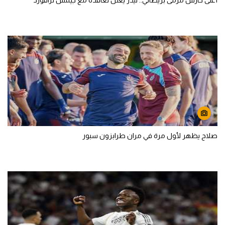
أغلى حارس مرمى بريطاني.. ليدز يعلن تعاقده مع جيمس ترافورد
صلاح يظهر لأول مرة في مران طرابزون سبور