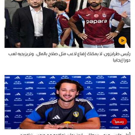
رئيس طرابزون: لا يمكنك إقناع لاعب مثل صلاح بالمال.. وتريزيجيه لعب
دورا إيجابيا