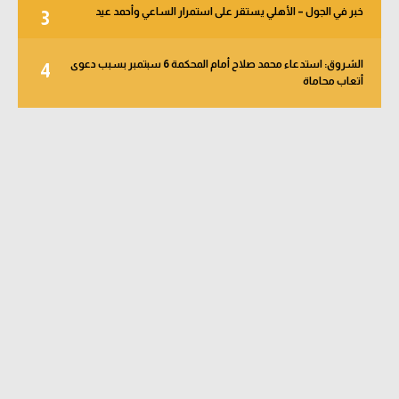
خبر في الجول – الأهلي يستقر على استمرار الساعي وأحمد عيد
3
الشروق: استدعاء محمد صلاح أمام المحكمة 6 سبتمبر بسبب دعوى
4
أتعاب محاماة