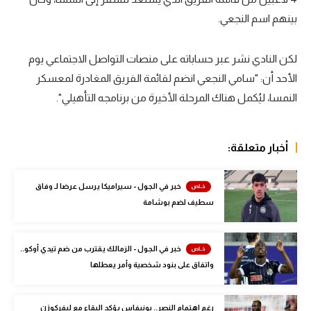
بينهم اسم النجعي.
سعودي في الجول
الدوري الإنجليزي
لكن النادي نشر عبر حساباته على منصات التواصل الاجتماعي يوم
الدوري الإسباني
الأحد أن: "سامي النجعي انضم لقائمة الفريق المغادرة لمعسكر
النمسا، ليُكمل هناك المرحلة الأخيرة من برنامجه التأهيلي".
دوري أبطال أوروبا
القسم الثاني
أخبار متعلقة:
رياضات أخرى
أمم إفريقيا
خبر في الجول - سيراميكا يرسل عرضا لـ وفاق
سطيف لضم بوشامة
كرة السلة الأمريكية
كرة سلة
خبر في الجول - الزمالك يقترب من ضم تيدي أوكو..
واتفاق على بنود شخصية وأمر يعطلها
كرة يد
كرة طائرة
رغم اهتمام النصر.. بونيفاس يؤكد البقاء مع ليفركوزن