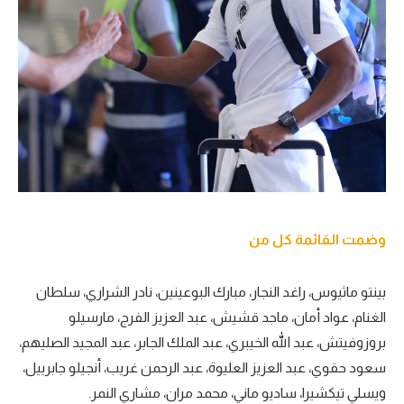
تحليل في الجول
حكايات في الجول
كويز في الجول
فيديو في الجول
وضمت القائمة كل من
بينتو ماثيوس، راغد النجار، مبارك البوعينين، نادر الشراري، سلطان
الغنام، عواد أمان، ماجد قشيش، عبد العزيز الفرج، مارسيلو
بروزوفيتش، عبد الله الخيبري، عبد الملك الجابر، عبد المجيد الصليهم،
سعود حقوي، عبد العزيز العليوة، عبد الرحمن غريب، أنجيلو جابرييل،
ويسلي تيكشيرا، ساديو ماني، محمد مران، مشاري النمر.