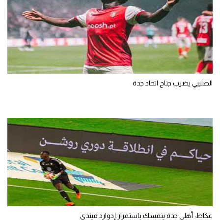
الصليبي يضرب جناح اتحاد جدة
عكاظ: أهلي جدة يتمسك باستمرار إدوارد ميندي