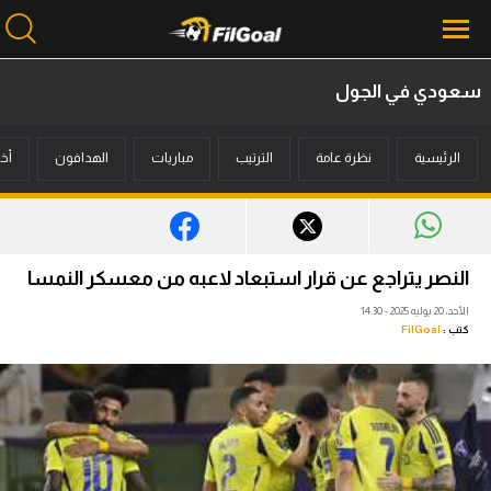
سعودي في الجول
محتوى إخباري
الرئيسية
نظرة عامة
الترتيب
مباريات
الهدافون
أخب
الرئيسية
أخبار
مباريات
النصر يتراجع عن قرار استبعاد لاعبه من معسكر النمسا
ميركاتو
الأحد، 20 يوليه 2025 - 14:30
كتب :
FilGoal
فانتازي في الجول
مسابقة التوقعات
فيديوهات
عدسات