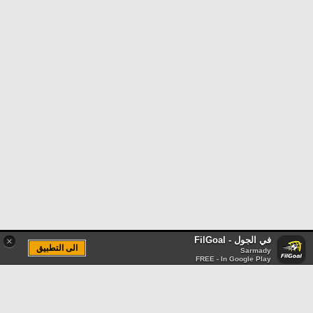
في الجول - FilGoal
×
الى التطبيق
Sarmady
FREE - In Google Play