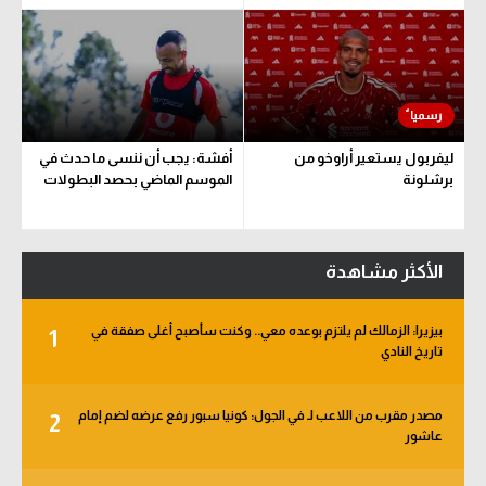
ليفربول يستعير أراوخو من
أفشة: يجب أن ننسى ما حدث في
برشلونة
الموسم الماضي بحصد البطولات
الأكثر مشاهدة
بيزيرا: الزمالك لم يلتزم بوعده معي.. وكنت سأصبح أغلى صفقة في
1
تاريخ النادي
مصدر مقرب من اللاعب لـ في الجول: كونيا سبور رفع عرضه لضم إمام
2
عاشور