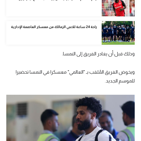
الوطن العربي
في المونديال
راحة 24 ساعة للاعبي الزمالك من معسكر العاصمة الإدارية
رياضة نسائية
آسيا
وذلك قبل أن يغادر الفريق إلى النمسا.
أمريكا
ركن الألعاب
ويخوض الفريق المُلقب بـ "العالمي" معسكرا في النمسا تحضيرا
للموسم الجديد.
أقسام خاصة
Gamers
ميركاتو
تحقيق في الجول
تقرير في الجول