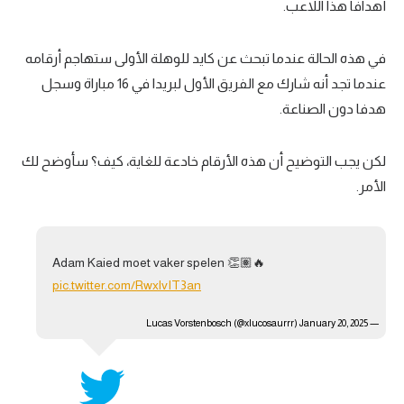
أهدافا هذا اللاعب.
الوطن العربي
في المونديال
في هذه الحالة عندما تبحث عن كايد للوهلة الأولى ستهاجم أرقامه
عندما تجد أنه شارك مع الفريق الأول لبريدا في 16 مباراة وسجل
رياضة نسائية
هدفا دون الصناعة.
آسيا
لكن يجب التوضيح أن هذه الأرقام خادعة للغاية، كيف؟ سأوضح لك
أمريكا
الأمر.
ركن الألعاب
أقسام خاصة
Adam Kaied moet vaker spelen 👏🏽🔥
pic.twitter.com/RwxlvIT3an
Gamers
ميركاتو
January 20, 2025
— Lucas Vorstenbosch (@xlucosaurrr)
تحقيق في الجول
تقرير في الجول