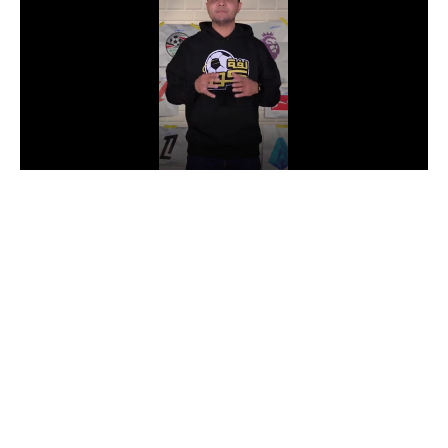
الدوري السعودي للمحترفين
دوري أبطال أوروبا
دوري أبطال إفريقيا
كل البطولات
أقسام
الكرة المصرية
الدوري المصري
الكرة الأوروبية
الكرة الإفريقية
منتخب مصر