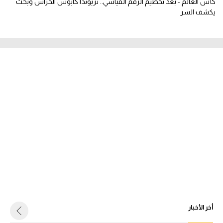
كأس العالم - بعد تحطيم الرقم القياسي.. تريوندا كابوس الحراس وبحث
يكشف السر
أخر الأخبار