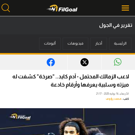
تقرير في الجول
محتوى إخباري
الرئيسية
أخبار
فيديوهات
ألبومات
الرئيسية
أخبار
مباريات
لاعب الزمالك المحتمل - آدم كايد.. "صرخة" كشفت له
ميركاتو
ميزته وسلبية يعرفها وأرقام خادعة
الأربعاء، 16 يوليه 2025 - 21:17
فانتازي في الجول
كتب :
محمد رؤوف
مسابقة التوقعات
فيديوهات
عدسات