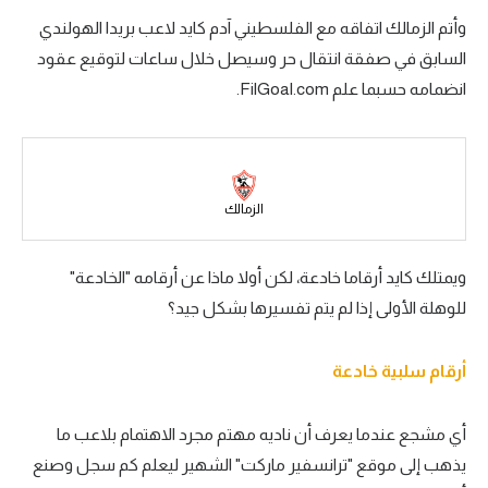
وأتم الزمالك اتفاقه مع الفلسطيني آدم كايد لاعب بريدا الهولندي
سعودي في الجول
السابق في صفقة انتقال حر وسيصل خلال ساعات لتوقيع عقود
الدوري الإنجليزي
انضمامه حسبما علم FilGoal.com.
الدوري الإسباني
دوري أبطال أوروبا
القسم الثاني
الزمالك
رياضات أخرى
ويمتلك كايد أرقاما خادعة، لكن أولا ماذا عن أرقامه "الخادعة"
أمم إفريقيا
للوهلة الأولى إذا لم يتم تفسيرها بشكل جيد؟
كرة السلة الأمريكية
أرقام سلبية خادعة
كرة سلة
كرة يد
أي مشجع عندما يعرف أن ناديه مهتم مجرد الاهتمام بلاعب ما
يذهب إلى موقع "ترانسفير ماركت" الشهير ليعلم كم سجل وصنع
كرة طائرة