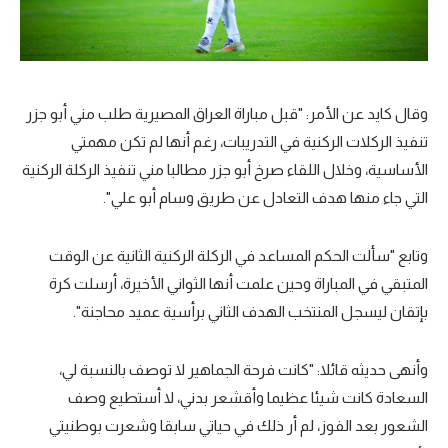
وقال كايد عن الأمر: "قبل مباراة العراق المصيرية طلب مني أبو جزر
تنفيذ الركلات الركنية في التدريبات، رغم أنها لم تكن مهمتي
الأساسية، وخلال اللقاء صرخ أبو جزر مطالبا مني تنفيذ الركلة الركنية
التي جاء منها هدف التعادل عن طريق وسام أبو علي".
وتابع "سألت الحكم المساعد في الركلة الركنية الثانية عن الوقت
المتبقي في المباراة وحين علمت أنها الثواني الأخيرة، أرسلت كرة
بإتقان ليسجل المنتخب الهدف الثاني برأسية عميد محاجنة".
وأنهى حديثه قائلا: "كانت فرحة الجماهير لا توصف بالنسبة لي،
السعادة كانت شيئا عظيما وأقشعر بدني، لا أستطيع وصف
الشعور بعد الفوز، لم أر ذلك في حياتي سابقا وشعرت بوطنيتي