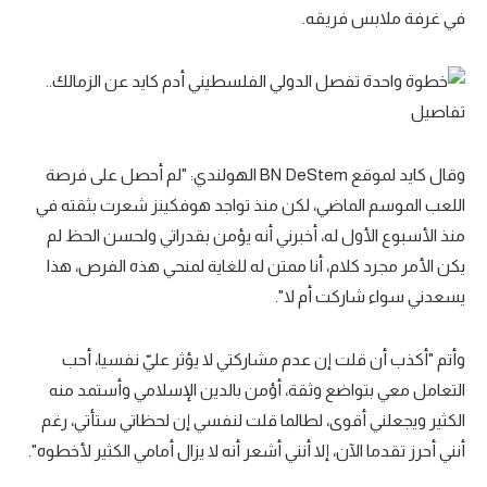
في غرفة ملابس فريقه.
وقال كايد لموقع BN DeStem الهولندي: "لم أحصل على فرصة
اللعب الموسم الماضي، لكن منذ تواجد هوفكينز شعرت بثقته في
منذ الأسبوع الأول له، أخبرني أنه يؤمن بقدراتي ولحسن الحظ لم
يكن الأمر مجرد كلام، أنا ممتن له للغاية لمنحي هذه الفرص، هذا
يسعدني سواء شاركت أم لا".
وأتم "أكذب أن قلت إن عدم مشاركتي لا يؤثر عليّ نفسيا، أحب
التعامل معي بتواضع وثقة، أؤمن بالدين الإسلامي وأستمد منه
الكثير ويجعلني أقوى، لطالما قلت لنفسي إن لحظاتي ستأتي، رغم
أنني أحرز تقدما الآن، إلا أنني أشعر أنه لا يزال أمامي الكثير لأخطوه".