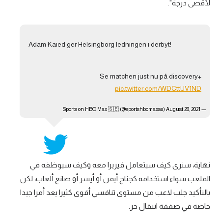
لأقصى درجة".
Adam Kaied ger Helsingborg ledningen i derbyt!
Se matchen just nu på discovery+
pic.twitter.com/WDCttUV1ND
August 28, 2021
— Sports on HBO Max 🇸🇪 (@sportshbomaxse)
نهاية، سنرى كيف سيتعامل فيريرا معه وكيف سيوظفه في
الملعب سواء استخدامه كجناح أيمن أو أيسر أو صانع ألعاب، لكن
بالتأكيد جلب لاعب من مستوى تنافسي أقوى كثيرا يعد أمرا جيدا
خاصة في صفقة انتقال حر.