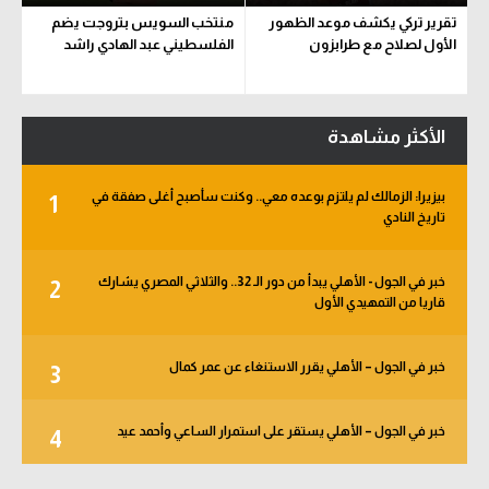
تقرير تركي يكشف موعد الظهور
منتخب السويس بتروجت يضم
الأول لصلاح مع طرابزون
الفلسطيني عبد الهادي راشد
الأكثر مشاهدة
بيزيرا: الزمالك لم يلتزم بوعده معي.. وكنت سأصبح أغلى صفقة في
1
تاريخ النادي
خبر في الجول - الأهلي يبدأ من دور الـ 32.. والثلاثي المصري يشارك
2
قاريا من التمهيدي الأول
خبر في الجول – الأهلي يقرر الاستنغاء عن عمر كمال
3
خبر في الجول – الأهلي يستقر على استمرار الساعي وأحمد عيد
4