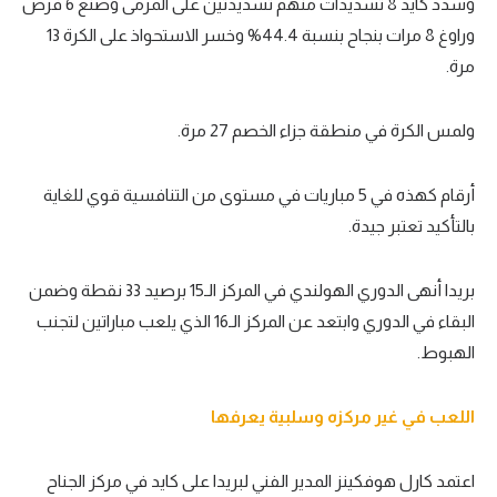
وسدد كايد 8 تسديدات منهم تسديدتين على المرمى وصنع 6 فرص
وراوغ 8 مرات بنجاح بنسبة 44.4% وخسر الاستحواذ على الكرة 13
مرة.
ولمس الكرة في منطقة جزاء الخصم 27 مرة.
أرقام كهذه في 5 مباريات في مستوى من التنافسية قوي للغاية
بالتأكيد تعتبر جيدة.
بريدا أنهى الدوري الهولندي في المركز الـ15 برصيد 33 نقطة وضمن
البقاء في الدوري وابتعد عن المركز الـ16 الذي يلعب مباراتين لتجنب
الهبوط.
اللعب في غير مركزه وسلبية يعرفها
اعتمد كارل هوفكينز المدير الفني لبريدا على كايد في مركز الجناح