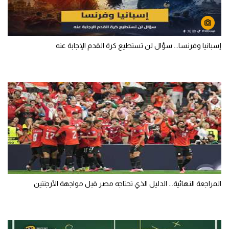
إسبانيا وفرنسا... سؤال لن تستطيع كرة القدم الإجابة عنه
المراجعة النهائية... الدليل الذي تحتاجه مصر قبل مواجهة الأرجنتين