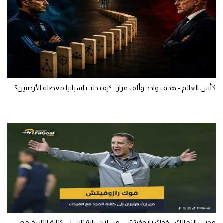
كأس العالم - هدف واحد وألف قرار.. كيف حلت إسبانيا معضلة الأرجنتين؟
مدرب الزمالك - فوك رازوفيتش.. من إرث بارتيزان إلى كتابة التاريخ مع