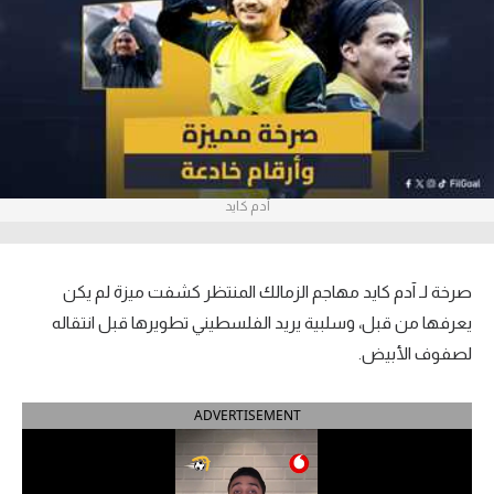
آراء حرة
ركن الألعاب
بطولات
أمريكا 2026
آدم كايد
الدوري المصري
الدوري الإنجليزي الممتاز
صرخة لـ آدم كايد مهاجم الزمالك المنتظر كشفت ميزة لم يكن
يعرفها من قبل، وسلبية يريد الفلسطيني تطويرها قبل انتقاله
الدوري الإسباني
لصفوف الأبيض.
الدوري الإيطالي
ADVERTISEMENT
الدوري الألماني
الدوري الفرنسي