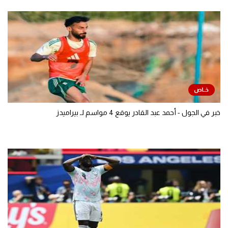
خبر في الجول - أحمد عبد القادر يوقع 4 مواسم لـ بيراميدز