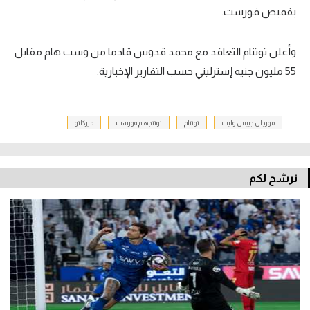
بقميص فورست.
وأعلن توتنام التعاقد مع محمد قدوس قادما من وست هام مقابل
55 مليون جنيه إسترليني حسب التقارير الإخبارية.
مورجان جيبس وايت
توتنام
نوتنجهام فورست
ميركاتو
نرشح لكم