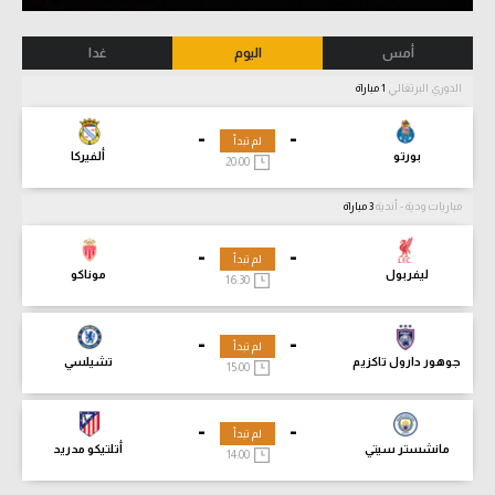
أمس
اليوم
غدا
الدوري البرتغالي
1 مباراة
-
-
لم تبدأ
بورتو
ألفيركا
20:00
مباريات ودية - أندية
3 مباراة
-
-
لم تبدأ
ليفربول
موناكو
16:30
-
-
لم تبدأ
جوهور دارول تاكزيم
تشيلسي
15:00
-
-
لم تبدأ
مانشستر سيتي
أتلتيكو مدريد
14:00