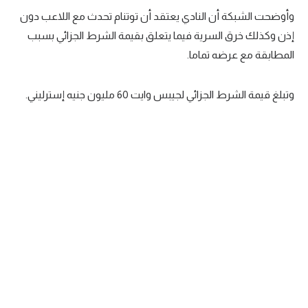
وأوضحت الشبكة أن النادي يعتقد أن توتنام تحدث مع اللاعب دون
تحليل في الجول
إذن وكذلك خرق السرية فيما يتعلق بقيمة الشرط الجزائي بسبب
حكايات في الجول
المطابقة مع عرضه تماما.
كويز في الجول
وتبلغ قيمة الشرط الجزائي لجيبس وايت 60 مليون جنيه إسترليني.
فيديو في الجول