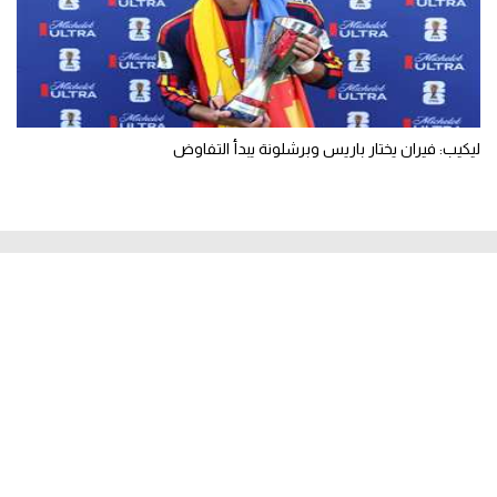
ليكيب: فيران يختار باريس وبرشلونة يبدأ التفاوض