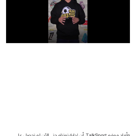
الدوري السعودي للمحترفين
دوري أبطال أوروبا
دوري أبطال إفريقيا
كل البطولات
أقسام
الكرة المصرية
الدوري المصري
الكرة الأوروبية
الكرة الإفريقية
منتخب مصر
وأفاد موقع TalkSport، أن إدارة توتنام حتى الآن لم تحصل على