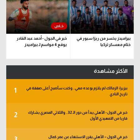
بيراميدز يخسر من ريزا سبور في
خبر في الجول - أحمد عبد القادر
ختام معسكر تركيا
يوقع 4 مواسم لـ بيراميدز
الأكثر مشاهدة
بيزيرا: الزمالك لم يلتزم بوعده معي.. وكنت سأصبح أغلى صفقة في
1
تاريخ النادي
خبر في الجول - الأهلي يبدأ من دور الـ 32.. والثلاثي المصري يشارك
2
قاريا من التمهيدي الأول
خبر في الجول – الأهلي يقرر الاستنغاء عن عمر كمال
3