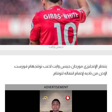
آراء حرة
ركن الألعاب
بطولات
أمريكا 2026
جيبس وايت
الدوري المصري
الدوري الإنجليزي الممتاز
ينتظر الإنجليزي مورجان جيبس وايت لاعب نوتنجهام فورست،
الإذن من ناديه لإتمام انتقاله لتوتنام.
الدوري الإسباني
ADVERTISEMENT
الدوري الإيطالي
الدوري الألماني
الدوري الفرنسي