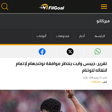
ميركاتو
محتوى إخباري
الرئيسية
أخبار
فيديوهات
ألبومات
الرئيسية
أخبار
مباريات
تقرير: جيبس وايت ينتظر موافقة نوتنجهام لإتمام
ميركاتو
انتقاله لتوتنام
الأحد، 13 يوليه 2025 - 22:26
فانتازي في الجول
كتب :
FilGoal
مسابقة التوقعات
فيديوهات
عدسات