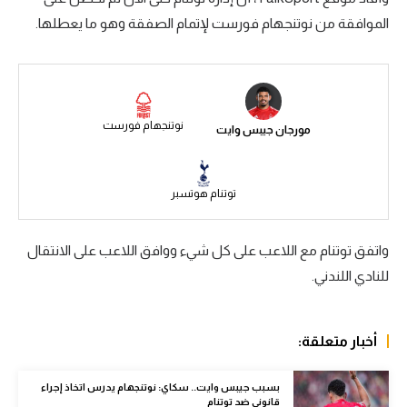
الموافقة من نوتنجهام فورست لإتمام الصفقة وهو ما يعطلها.
سعودي في الجول
الدوري الإنجليزي
الدوري الإسباني
نوتنجهام فورست
مورجان جيبس وايت
دوري أبطال أوروبا
القسم الثاني
توتنام هوتسبر
رياضات أخرى
أمم إفريقيا
واتفق توتنام مع اللاعب على كل شيء ووافق اللاعب على الانتقال
للنادي اللندني.
كرة السلة الأمريكية
كرة سلة
أخبار متعلقة:
كرة يد
كرة طائرة
بسبب جيبس وايت.. سكاي: نوتنجهام يدرس اتخاذ إجراء
قانوني ضد توتنام