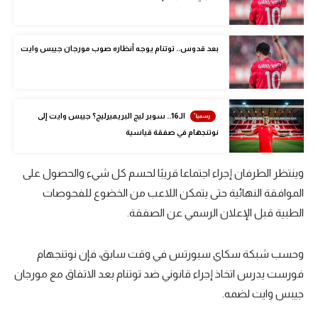
الوطن العربي
في المونديال
بعد قدوس.. توتنام يوجه أنظاره صوب مورجان جيبس وايت
رياضة نسائية
آسيا
الـ16.. سوبر ليج البريميرليج؟ جيبس وايت إلى
أمريكا
نوتنجهام في صفقة قياسية
ركن الألعاب
وينتظر الطرفان إجراء اجتماعا قريبًا لحسم كل شيء والحصول على
الموافقة النهائية حتى يتمكن اللاعب من الخضوع للفحوصات
أقسام خاصة
الطبية قبل الإعلان الرسمي عن الصفقة.
Gamers
ميركاتو
وحسب شبكة سكاي سبورتس في وقت سابق، فإن نوتنجهام
فورست يدرس اتخاذ إجراء قانوني ضد توتنام بعد الاتفاق مع مورجان
تحقيق في الجول
جيبس وايت لضمه.
تقرير في الجول