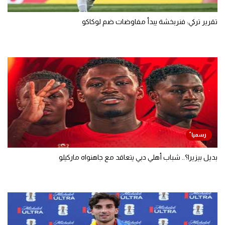
تقرير تركي: فنربخشة يبدأ مفاوضات ضم لوكاكو
بديل بيزيرا؟.. شباب أهلي دبي يتعاقد مع جاهنواه ماركيلو