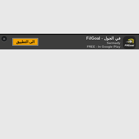
في الجول - FilGoal
×
الى التطبيق
Sarmady
FREE - In Google Play