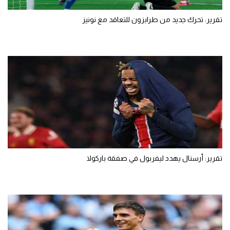
تقرير: تحرك جديد من طرابزون للتعاقد مع نونيز
تقرير: أرسنال يهدد ليفربول في صفقة باركولا