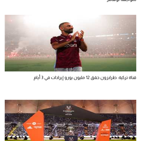
قناة تركية: طرابزون حقق 12 مليون يورو إيرادات في 3 أيام