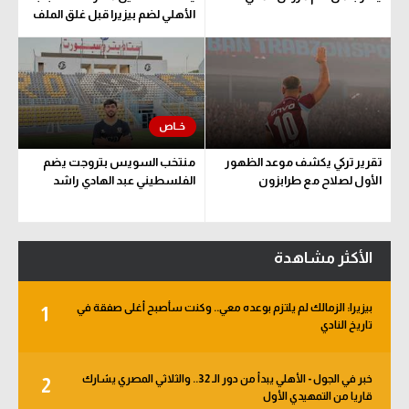
الأهلي لضم بيزيرا قبل غلق الملف
تقرير تركي يكشف موعد الظهور
منتخب السويس بتروجت يضم
الأول لصلاح مع طرابزون
الفلسطيني عبد الهادي راشد
الأكثر مشاهدة
بيزيرا: الزمالك لم يلتزم بوعده معي.. وكنت سأصبح أغلى صفقة في
1
تاريخ النادي
خبر في الجول - الأهلي يبدأ من دور الـ 32.. والثلاثي المصري يشارك
2
قاريا من التمهيدي الأول