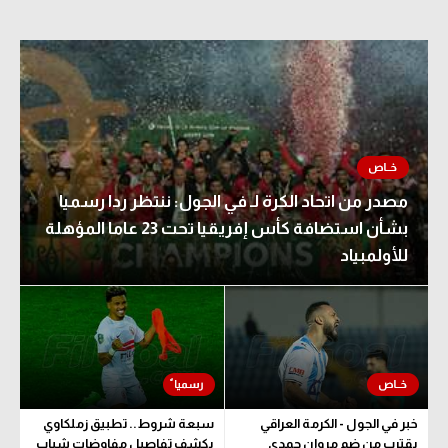
مصدر من اتحاد الكرة لـ في الجول: ننتظر ردا رسميا
بشأن استضافة كأس إفريقيا تحت 23 عاما المؤهلة
للأولمبياد
خبر في الجول - الكرمة العراقي
سبعة شروط.. تطبيق زملكاوي
يقترب من ضم مروان حمدي
يكشف تفاصيل مفاوضات شباب