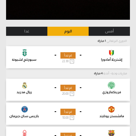
أمس
اليوم
غدا
الدوري البرتغالي
1 مباراة
-
-
لم تبدأ
إشتريلا أمادورا
سبورتنج لشبونة
22:30
مباريات ودية - أندية
4 مباراة
-
-
لم تبدأ
فرينكفاروزي
ريال مدريد
20:00
-
-
لم تبدأ
مانشستر يونايتد
باريس سان جيرمان
18:00
-
-
لم تبدأ