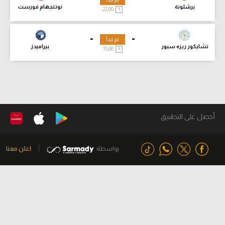
برشلونة
نوتنجهام فورست
22:00
-
-
لم تبدأ
تشايكور ريزه سبور
بيراميدز
15:00
أحصل على التطبيق
بواسطة
اعلن معنا