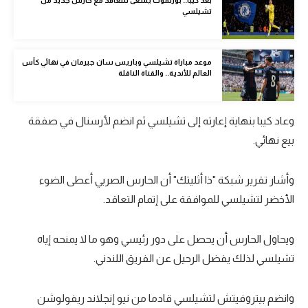
بعد كيبا.. بورنموث يسعى للتعاقد مع حارس جديد من
تشيلسي
تحليل في الجول
حكايات في الجول
موعد مباراة تشيلسي وباريس سان جيرمان في نهائي كأس
كويز في الجول
العالم للأندية.. والقناة الناقلة
فيديو في الجول
وعاد كيبا بنهاية إعارته إلى تشيلسي ثم انضم لأرسنال في صفقة
بيع نهائي.
وأشار تقرير شبكة "ذا أثليتك" أن الحارس الصربي أعطى الضوء
الأخضر لتشيلسي للموافقة على إتمام التعاقد.
ويحاول الحارس أن يحصل على دور رئيسي وهو ما لا يمنحه إياه
تشيلسي لذلك يفضل الرحيل عن الفريق اللندني.
وانضم بيتروفيتش لتشيلسي قادما من نيو إنجلاند ريفولوشن