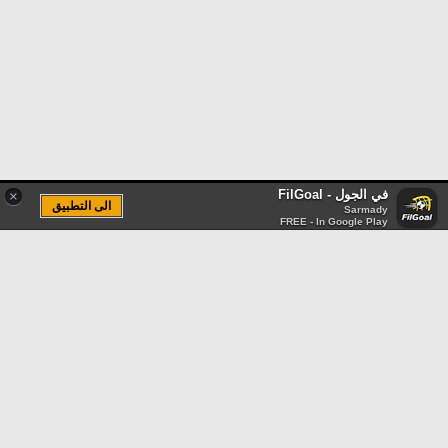
في الجول - FilGoal
×
الى التطبيق
Sarmady
FREE - In Google Play