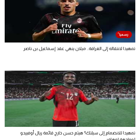
تمهيدا لانتقاله إلى الغرافة.. ميلان ينهي عقد إسماعيل بن ناصر
تمهيدا للانضمام إلى سيلتك؟ هيثم حسن خارج قائمة ريال أوفييدو
لمواجهة لوهافر