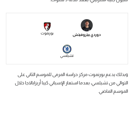
سعودي في الجول
الدوري الإنجليزي
الدوري الإسباني
بورنموث
دوردي بيتروفيتش
دوري أبطال أوروبا
القسم الثاني
تشيلسي
رياضات أخرى
وبذلك يدعم بورنموث مركز حراسة المرمى للموسم الثاني على
أمم إفريقيا
التوالي من تشيلسي، بعدما استعار الإسباني كيبا أريزابالاجا خلال
الموسم الماضي.
كرة السلة الأمريكية
كرة سلة
كرة يد
كرة طائرة