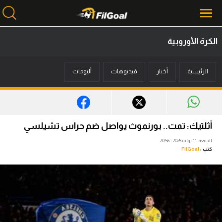
الكرة الأوروبية
محتوى إخباري
الرئيسية
أخبار
فيديوهات
ألبومات
الرئيسية
أخبار
مباريات
أثلتيك: تمت.. بورنموث يواصل ضم حراس تشيلسي
ميركاتو
الجمعة، 11 يوليه 2025 - 20:56
كتب :
FilGoal
فانتازي في الجول
مسابقة التوقعات
فيديوهات
عدسات