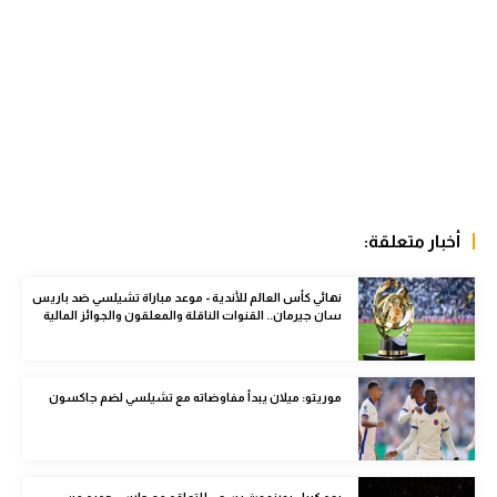
الوطن العربي
في المونديال
رياضة نسائية
آسيا
أمريكا
أخبار متعلقة:
ركن الألعاب
نهائي كأس العالم للأندية - موعد مباراة تشيلسي ضد باريس
سان جيرمان.. القنوات الناقلة والمعلقون والجوائز المالية
أقسام خاصة
Gamers
ميركاتو
موريتو: ميلان يبدأ مفاوضاته مع تشيلسي لضم جاكسون
تحقيق في الجول
تقرير في الجول