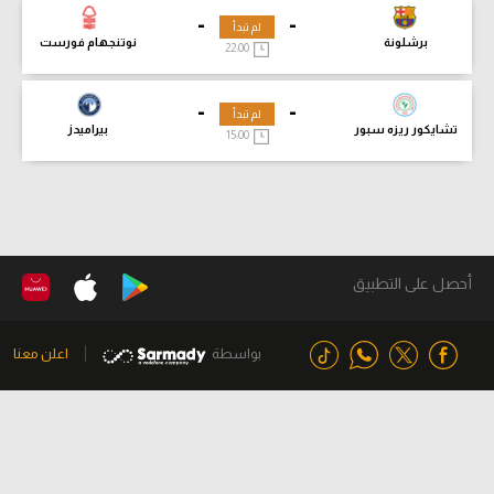
-
-
لم تبدأ
برشلونة
نوتنجهام فورست
22:00
-
-
لم تبدأ
تشايكور ريزه سبور
بيراميدز
15:00
أحصل على التطبيق
بواسطة
اعلن معنا