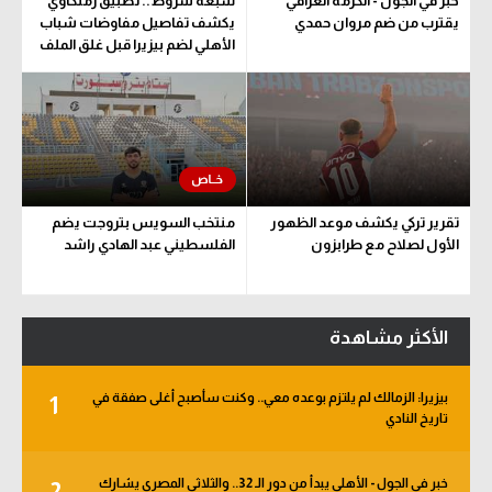
خبر في الجول - الكرمة العراقي
سبعة شروط.. تطبيق زملكاوي
يقترب من ضم مروان حمدي
يكشف تفاصيل مفاوضات شباب
الأهلي لضم بيزيرا قبل غلق الملف
تقرير تركي يكشف موعد الظهور
منتخب السويس بتروجت يضم
الأول لصلاح مع طرابزون
الفلسطيني عبد الهادي راشد
الأكثر مشاهدة
بيزيرا: الزمالك لم يلتزم بوعده معي.. وكنت سأصبح أغلى صفقة في
1
تاريخ النادي
خبر في الجول - الأهلي يبدأ من دور الـ 32.. والثلاثي المصري يشارك