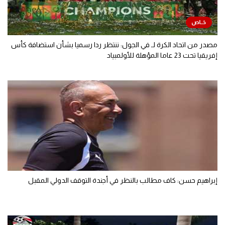
مصدر من اتحاد الكرة لـ في الجول: ننتظر ردا رسميا بشأن استضافة كأس
إفريقيا تحت 23 عاما المؤهلة للأولمبياد
إبراهيم حسن: كاف مطالب بالنظر في أجندة التوقف الدولي المقبل