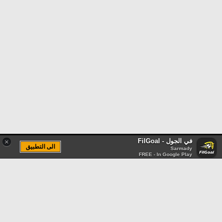
في الجول - FilGoal
×
الى التطبيق
Sarmady
FREE - In Google Play