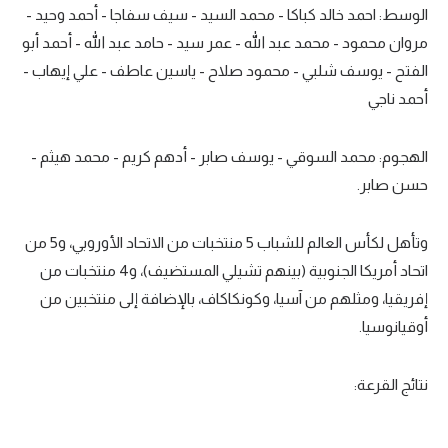
الوسط: احمد خالد كباكا - محمد السيد - سيف سفاجا - أحمد وحيد -
مروان محمود - محمد عبد الله - عمر سيد - حامد عبد الله - أحمد أبو
الفتح - يوسف شلبي - محمود صلاح - ياسين عاطف - علي إيهاب -
أحمد ناجي
الهجوم: محمد السوقي - يوسف صابر - أدهم كريم - محمد هيثم -
حسن صابر.
وتأهل لكأس العالم للشباب 5 منتخبات من الاتحاد الأوروبي، و5 من
اتحاد أمريكا الجنوبية (بينهم تشيلي المستضيف)، و4 منتخبات من
إفريقيا، ومثلهم من آسيا، وكونكاكاف، بالإضافة إلى منتخبين من
أوقيانوسيا.
نتائج القرعة: