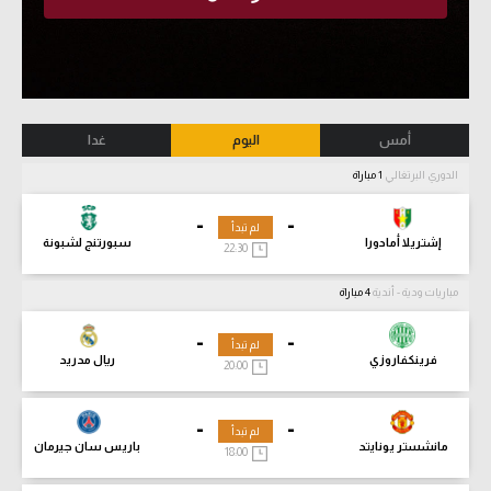
أمس
اليوم
غدا
الدوري البرتغالي
1 مباراة
-
-
لم تبدأ
إشتريلا أمادورا
سبورتنج لشبونة
22:30
مباريات ودية - أندية
4 مباراة
-
-
لم تبدأ
فرينكفاروزي
ريال مدريد
20:00
-
-
لم تبدأ
مانشستر يونايتد
باريس سان جيرمان
18:00