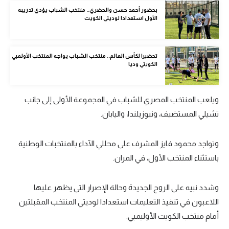
الوطن العربي
بحضور أحمد حسن والحضري.. منتخب الشباب يؤدي تدريبه
الأول استعدادا لوديتي الكويت
في المونديال
رياضة نسائية
تحضيرا لكأس العالم.. منتخب الشباب يواجه المنتخب الأولمبي
الكويتي وديا
آسيا
أمريكا
ويلعب المنتخب المصري للشباب في المجموعة الأولى إلى جانب
ركن الألعاب
تشيلي المستضيف، ونيوزيلندا، واليابان.
وتواجد محمود فايز المشرف على محللي الآداء بالمنتخبات الوطنية
أقسام خاصة
باستثناء المنتخب الأول، في المران.
Gamers
ميركاتو
وشدد نبيه على الروح الجديدة وحالة الإصرار التي يظهر عليها
اللاعبون في تنفيذ التعليمات استعدادا لوديتي المنتخب المقبلتين
تحقيق في الجول
أمام منتخب الكويت الأوليمبي.
تقرير في الجول