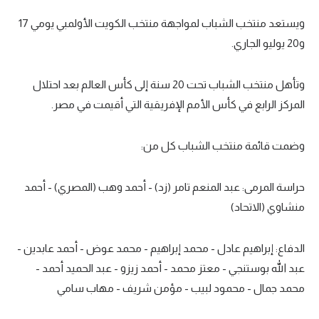
تحليل في الجول
ويستعد منتخب الشباب لمواجهة منتخب الكويت الأولمبي يومي 17
و20 يوليو الجاري.
حكايات في الجول
كويز في الجول
وتأهل منتخب الشباب تحت 20 سنة إلى كأس العالم بعد احتلال
المركز الرابع في كأس الأمم الإفريقية التي أقيمت في مصر.
فيديو في الجول
وضمت قائمة منتخب الشباب كل من:
حراسة المرمى: عبد المنعم تامر (زد) - أحمد وهب (المصري) - أحمد
منشاوي (الاتحاد)
الدفاع: إبراهيم عادل - محمد إبراهيم - محمد عوض - أحمد عابدين -
عبد الله بوستنجي - معتز محمد - أحمد زيزو - عبد الحميد أحمد -
محمد جمال - محمود لبيب - مؤمن شريف - مهاب سامي