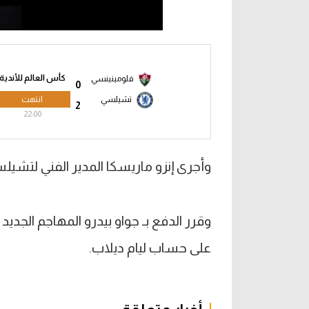
كأس العالم للأندية
فلومينينسي
0
انتهت
تشيلسي
2
22:00
وأجرى إنزو ماريسكا المدير الفني لتشيلسي 3 تبديلات في تشكيل ال
وقرر الدفع بـ جواو بيدرو المهاجم الجد
على حساب ليام ديلاب.