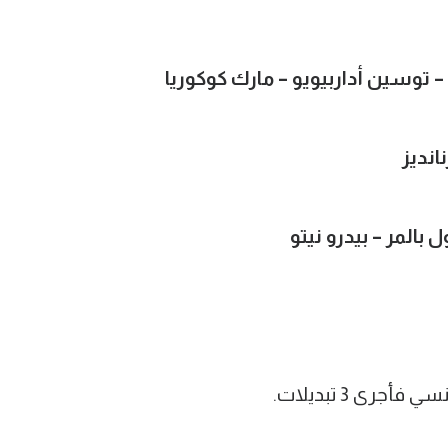
 – توسين أداربيويو – مارك كوكوريا
نديز
المر – بيدرو نيتو
جرى 3 تبديلات.