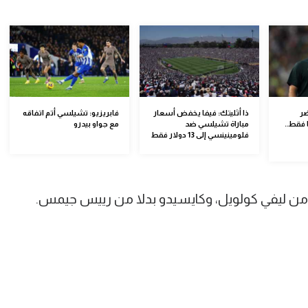
ضر
ذا أثليتك: فيفا يخفض أسعار
فابريزيو: تشيلسي أتم اتفاقه
 فقط..
مباراة تشيلسي ضد
مع جواو بيدرو
فلومينينسي إلى 13 دولار فقط
لا من ليفي كولويل، وكايسيدو بدلا من رييس جيمس.