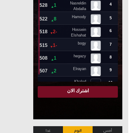
أمس
اليوم
غدا