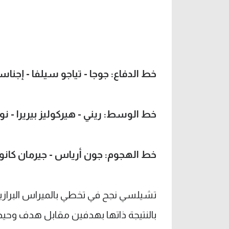
خط الدفاع: جوجا - تياجو سيلفا - إجناس
خط الوسط: ريني - هيركوليز بيريرا - نو
خط الهجوم: جون أرياس - جيرمان كانو
تشيلسي نجح في تخطي بالميراس البراز
بالنتيجة ذاتها بهدفين مقابل هدف وحيد