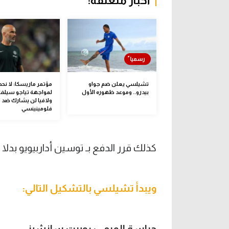
أخبار متعلقة:
تشيلسي يعلن ضم جواو
مؤتمر ماريسكا: لا نح
بيدرو.. وموعد ظهوره الأول
لمواجهة تياجو سيلفا
ولافيا لن يشارك ضد
فلومينينسي
كذلك قرر الدفع بـ توسين أداربيويو بد
ويبدأ تشيلسي بالتشكيل التالي:
حراسة المرمى: روبرت سانشيز