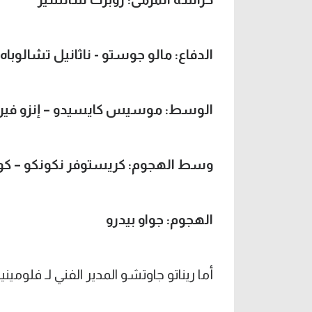
الدفاع: مالو جوستو - ناثانيل تشالوباه
الوسط: موسيس كايسيدو – إنزو فيرنا
وسط الهجوم: كريستوفر نكونكو – كول ب
الهجوم: جواو بيدرو
أما ريناتو جاوتشو المدير الفني لـ فلومينينسي فأ