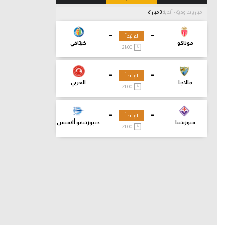
مباريات ودية - أندية
3 مباراة
-
-
لم تبدأ
موناكو
خيتافي
21:00
-
-
لم تبدأ
مالاجا
العربي
21:00
-
-
لم تبدأ
فيورنتينا
ديبورتيفو ألافيس
21:00