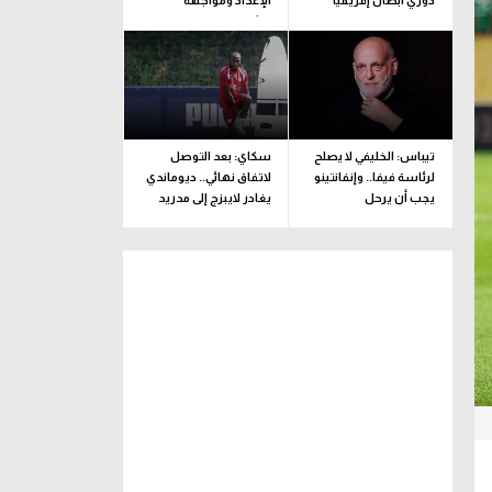
دوري أبطال إفريقيا
الإعداد ومواجهة
برشلونة
تيباس: الخليفي لا يصلح
سكاي: بعد التوصل
لرئاسة فيفا.. وإنفانتينو
لاتفاق نهائي.. ديوماندي
يجب أن يرحل
يغادر لايبزج إلى مدريد