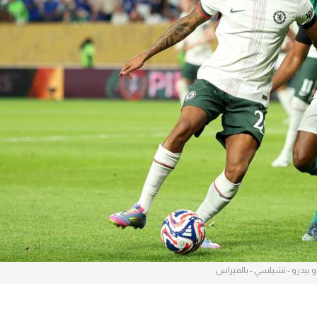
آسيا
دوري أبطال أوروبا
لسعودي للمحترفين
أمريكا
القسم الثاني
ل أوروبا
ركن الألعاب
رياضات أخرى
ل إفريقيا
و بيدرو - تشيلسي - بالميراس