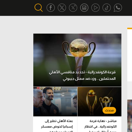
أقسام خاصة
Gamers
يكية
ميركاتو
تحقيق في الجول
قرعة الكونفدرالية - تحديد منافسي الأهلي
المحتملين.. وزد ضد ممثل جيبوتي
تقرير في الجول
تحليل في الجول
حكايات في الجول
كويز في الجول
مباشر - نهاية قرعة
بعثة الأهلي تطير إلى
الكونفدرالية.. في انتظار
إسبانيا لخوض معسكر
فيديو في الجول