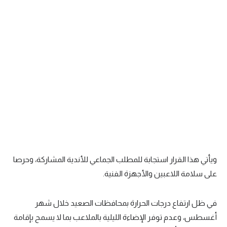
سعودي في الجول
الدوري الإنجليزي
الدوري الإسباني
دوري أبطال أوروبا
القسم الثاني
رياضات أخرى
أمم إفريقيا
كرة السلة الأمريكية
ويأتي هذا القرار استجابة للمطلب الجماعي للأندية المشاركة، وحرصا
على سلامة اللاعبين والأجهزة الفنية.
كرة سلة
كرة يد
في ظل ارتفاع درجات الحرارة بمحافظات الصعيد خلال شهر
كرة طائرة
أغسطس، وعدم توفر الإضاءة الليلية بالملاعب بما لا يسمح بإقامة