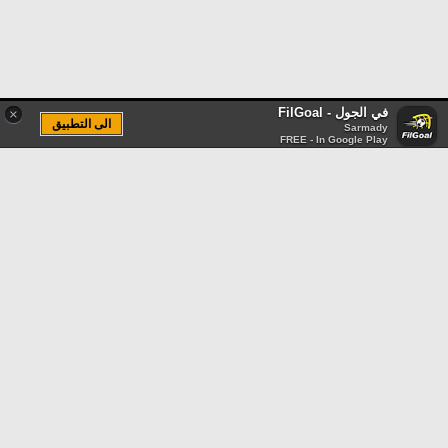
في الجول - FilGoal
×
الى التطبيق
Sarmady
FREE - In Google Play