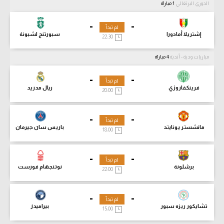
الدوري البرتغالي
1 مباراة
-
-
لم تبدأ
إشتريلا أمادورا
سبورتنج لشبونة
22:30
مباريات ودية - أندية
4 مباراة
-
-
لم تبدأ
فرينكفاروزي
ريال مدريد
20:00
-
-
لم تبدأ
مانشستر يونايتد
باريس سان جيرمان
18:00
-
-
لم تبدأ
برشلونة
نوتنجهام فورست
22:00
-
-
لم تبدأ
تشايكور ريزه سبور
بيراميدز
15:00