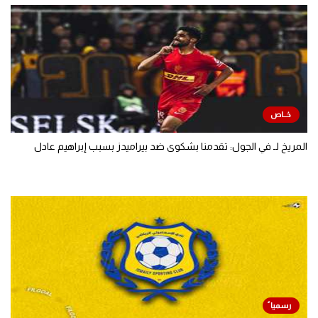
المريخ لـ في الجول: تقدمنا بشكوى ضد بيراميدز بسبب إبراهيم عادل