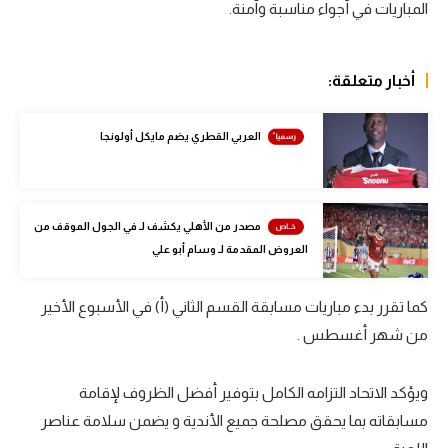
المباريات في أجواء مناسبة وآمنة.
الوطن العربي
في المونديال
أخبار متعلقة:
رياضة نسائية
العربي القطري يضم مايكل أولونجا
آسيا
أمريكا
ركن الألعاب
مصدر من الأهلي يكشف لـ في الجول الموقف من
العروض المقدمة لـ وسام أبو علي
أقسام خاصة
كما تقرر بدء مباريات مسابقة القسم الثاني (أ) في الأسبوع الأخير
Gamers
من شهر أغسطس .
ميركاتو
ويؤكد الاتحاد التزامه الكامل بتوفير أفضل الظروف لإقامة
تحقيق في الجول
مسابقاته بما يحقق مصلحة جميع الأندية و يضمن سلامة عناصر
تقرير في الجول