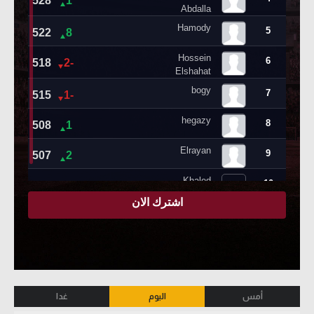
أمس
اليوم
غدا