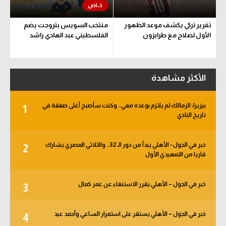
تقرير تركي يكشف موعد الظهور
منتخب السويس بتروجت يضم
الأول لصلاح مع طرابزون
الفلسطيني عبد الهادي راشد
الأكثر مشاهدة
بيزيرا: الزمالك لم يلتزم بوعده معي.. وكنت سأصبح أغلى صفقة في
1
تاريخ النادي
خبر في الجول - الأهلي يبدأ من دور الـ 32.. والثلاثي المصري يشارك
2
قاريا من التمهيدي الأول
خبر في الجول – الأهلي يقرر الاستنغاء عن عمر كمال
3
خبر في الجول – الأهلي يستقر على استمرار الساعي وأحمد عيد
4