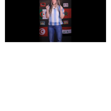
الدوري السعودي للمحترفين
دوري أبطال أوروبا
دوري أبطال إفريقيا
كل البطولات
أقسام
الكرة المصرية
الدوري المصري
الكرة الأوروبية
الكرة الإفريقية
منتخب مصر