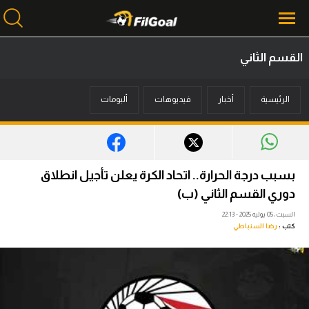
القسم الثاني
محتوى إخباري
الرئيسية
أخبار
فيديوهات
ألبومات
الرئيسية
أخبار
مباريات
بسبب درجة الحرارة.. اتحاد الكرة يعلن تأجيل انطلاق
ميركاتو
دوري القسم الثاني (ب)
السبت، 05 يوليه 2025 - 22:13
فانتازي في الجول
كتب :
رضا السنباطي
مسابقة التوقعات
فيديوهات
عدسات