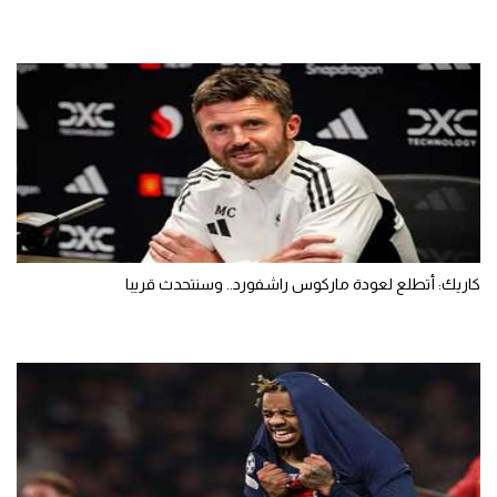
كاريك: أتطلع لعودة ماركوس راشفورد.. وسنتحدث قريبا