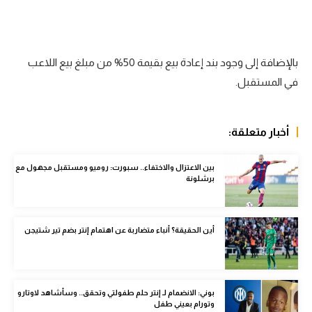
الوطن العربي
في المونديال
بالإضافة إلى وجود بند إعادة بيع بقيمة 50% من مبلغ بيع اللاعب
رياضة نسائية
في المستقبل.
آسيا
أمريكا
أخبار متعلقة:
ركن الألعاب
بين الاعتزال والاختفاء.. سبورت: روميو ومستقبل مجهول مع
برشلونة
أقسام خاصة
Gamers
أين الحقيقة؟ أنباء متضاربة عن اهتمام إنتر بضم تير شتيجن
ميركاتو
تحقيق في الجول
بوني: الانضمام لـ إنتر حلم طفولتي وتحقق.. وسأشاهد لاوتارو
تقرير في الجول
وتورام بعيني طفل