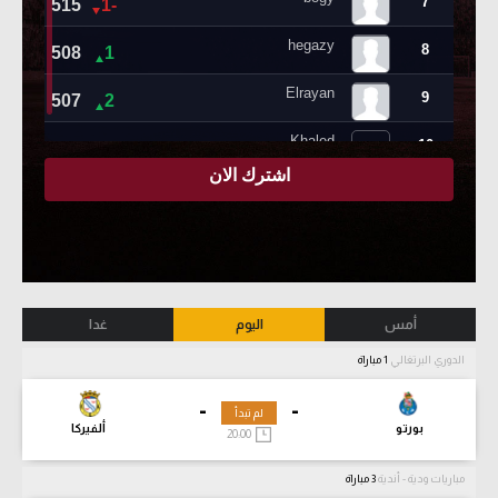
أمس
اليوم
غدا
الدوري البرتغالي
1 مباراة
-
-
لم تبدأ
بورتو
ألفيركا
20:00
مباريات ودية - أندية
3 مباراة