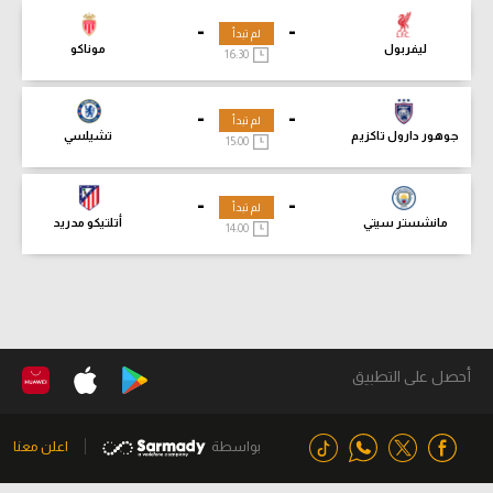
-
-
لم تبدأ
ليفربول
موناكو
16:30
-
-
لم تبدأ
جوهور دارول تاكزيم
تشيلسي
15:00
-
-
لم تبدأ
مانشستر سيتي
أتلتيكو مدريد
14:00
أحصل على التطبيق
بواسطة
اعلن معنا