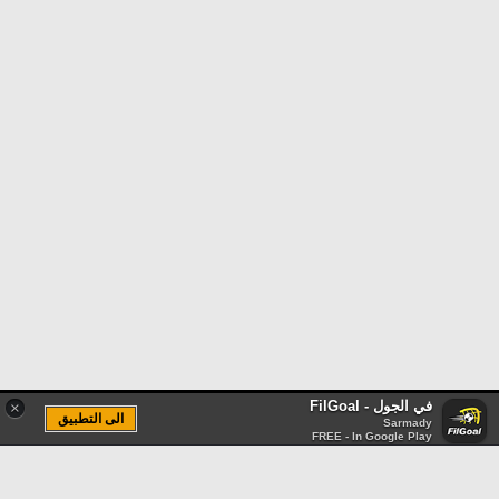
في الجول - FilGoal
×
الى التطبيق
Sarmady
FREE - In Google Play