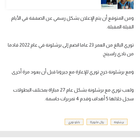
تحليل في الجول
ومن المتوقع أن يتم الإعلان بشكل رسمي عن الصفقة في الأيام
حكايات في الجول
القيلة المقبلة.
كويز في الجول
توري البالغ من العمر 23 عاما انضم إلى برشلونة في عام 2022 قادما
فيديو في الجول
من نادي راسينج.
ومع برشلونة خرج توري للإعارة مع جيرونا قبل أن يعود مرة أخرى.
ولعب توري مع برشلونة بشكل عام 27 مباراة بمختلف البطولات
سجل خلالها 5 أهداف وقدم 4 تمريرات حاسمة.
برشلونة
ريال مايوركا
بابلو توري