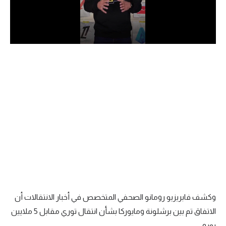
الدوري السعودي للمحترفين
دوري أبطال أوروبا
دوري أبطال إفريقيا
كل البطولات
أقسام
الكرة المصرية
الدوري المصري
الكرة الأوروبية
وكشف فابريزيو رومانو الصحفي المتخصص في أخبار الانتقالات أن
الكرة الإفريقية
الاتفاق تم بين برشلونة ومايوركا بشأن انتقال توري مقابل 5 ملايين
منتخب مصر
يورو.