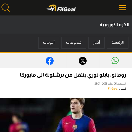
الكرة الأوروبية
محتوى إخباري
الرئيسية
أخبار
فيديوهات
ألبومات
الرئيسية
أخبار
مباريات
رومانو: بابلو توري ينتقل من برشلونة إلى مايوركا
ميركاتو
السبت، 05 يوليه 2025 - 21:01
كتب :
FilGoal
فانتازي في الجول
مسابقة التوقعات
فيديوهات
عدسات