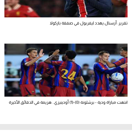
تقرير: أرسنال يهدد ليفربول في صفقة باركولا
انتهت مباراة ودية - برشلونة (0)-(1) أودينيزي.. هزيمة في الدقائق الأخيرة