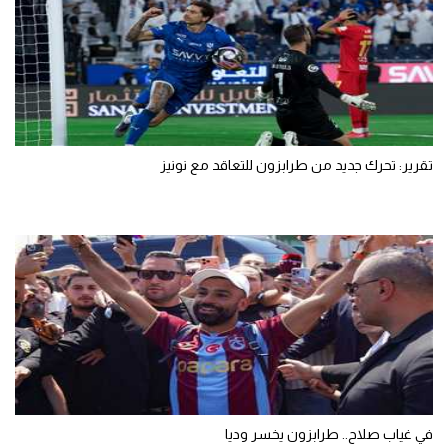
تقرير: تحرك جديد من طرابزون للتعاقد مع نونيز
في غياب صلاح.. طرابزون يخسر وديا