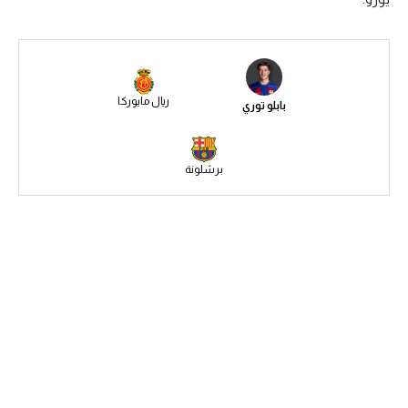
سعودي في الجول
الدوري الإنجليزي
الدوري الإسباني
ريال مايوركا
بابلو توري
دوري أبطال أوروبا
القسم الثاني
برشلونة
رياضات أخرى
أمم إفريقيا
كرة السلة الأمريكية
كرة سلة
كرة يد
كرة طائرة