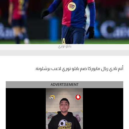
آراء حرة
ركن الألعاب
بطولات
بابلو توري
أمريكا 2026
الدوري المصري
أتم نادي ريال مايوركا ضم بابلو توري لاعب برشلونة.
الدوري الإنجليزي الممتاز
ADVERTISEMENT
الدوري الإسباني
الدوري الإيطالي
الدوري الألماني
الدوري الفرنسي