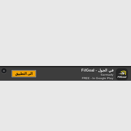
في الجول - FilGoal
×
الى التطبيق
Sarmady
FREE - In Google Play