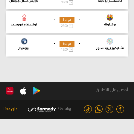
مانشستر يونايتد
باريس سان جيرمان
18:00
-
-
لم تبدأ
برشلونة
نوتنجهام فورست
22:00
-
-
لم تبدأ
تشايكور ريزه سبور
بيراميدز
15:00
أحصل على التطبيق
بواسطة
اعلن معنا