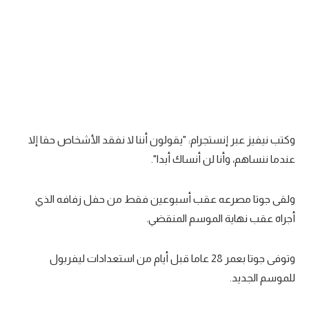
تحليل في الجول
حكايات في الجول
كويز في الجول
فيديو في الجول
وكتب نيفيز عبر إنستجرام: "يقولون أننا لا نفقد الأشخاص حقا إلا
عندما ننساهم، وأنا لن أنساك أبدا".
ولقى جوتا مصرعه عقب أسبوعين فقط من حفل زفافه الذي
أجراه عقب نهاية الموسم المنقضي.
وتوفى جوتا بعمر 28 عاما قبل أيام من استعدادات ليفربول
للموسم الجديد.