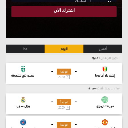
أمس
اليوم
غدا
الدوري البرتغالي
1 مباراة
-
-
لم تبدأ
إشتريلا أمادورا
سبورتنج لشبونة
22:30
مباريات ودية - أندية
4 مباراة
-
-
لم تبدأ
فرينكفاروزي
ريال مدريد
20:00
-
-
لم تبدأ