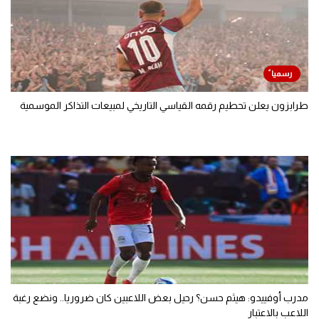
طرابزون يعلن تحطيم رقمه القياسي التاريخي لمبيعات التذاكر الموسمية
مدرب أوفييدو: هيثم حسن؟ رحيل بعض اللاعبين كان ضروريا.. ونضع رغبة
اللاعب بالاعتبار