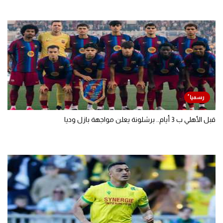
قبل الأهلي ب 3 أيام.. برشلونة يعلن مواجهة بازل وديا