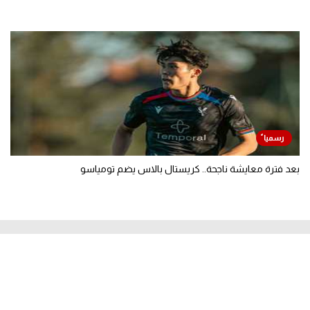
بعد فترة معايشة ناجحة.. كريستال بالاس يضم تومياسو