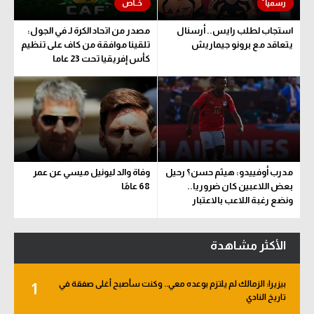
استجاب لطلب رايس.. أرسنال
مصدر من اتحاد الكرة لـ في الجول:
يتعاقد مع برونو جيماريش
تلقينا موافقة من كاف على تنظيم
كأس إفريقيا تحت 23 عاما
مدرب أوفييدو: هيثم حسن؟ رحيل
وفاة والد ليونيل ميسي عن عمر
بعض اللاعبين كان ضروريا..
68 عامًا
ونضع رغبة اللاعب بالاعتبار
الأكثر مشاهدة
بيزيرا: الزمالك لم يلتزم بوعده معي.. وكنت سأصبح أغلى صفقة في
1
تاريخ النادي