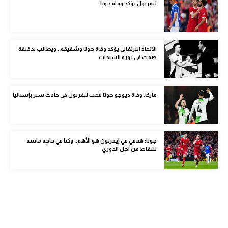
ليفربول يؤكد وفاة جوتا
الوطن العربي
في المونديال
الاتحاد البرتغالي يؤكد وفاة جوتا وشقيقه.. ويطالب بدقيقة
رياضة نسائية
صمت في يورو السيدات
آسيا
أمريكا
ماركا: وفاة ديوجو جوتا لاعب ليفربول في حادث سير بإسبانيا
ركن الألعاب
جوتا: هدفي في إيفرتون هو الأهم.. وكنا في حاجة ماسة
أقسام خاصة
للنقاط من أجل الدوري
Gamers
ميركاتو
تحقيق في الجول
تقرير في الجول