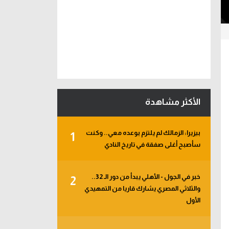
الأكثر مشاهدة
بيزيرا: الزمالك لم يلتزم بوعده معي.. وكنت
1
سأصبح أغلى صفقة في تاريخ النادي
خبر في الجول - الأهلي يبدأ من دور الـ 32..
2
والثلاثي المصري يشارك قاريا من التمهيدي
الأول