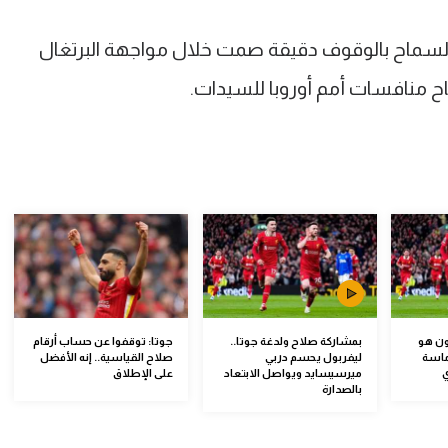
 السماح بالوقوف دقيقة صمت خلال مواجهة البرتغال
اح منافسات أمم أوروبا للسيدات.
ون هو
بمشاركة صلاح ولدغة جوتا..
جوتا: توقفوا عن حساب أرقام
 ماسة
ليفربول يحسم دربي
صلاح القياسية.. إنه الأفضل
ي
ميرسيسايد ويواصل الابتعاد
على الإطلاق
بالصدارة