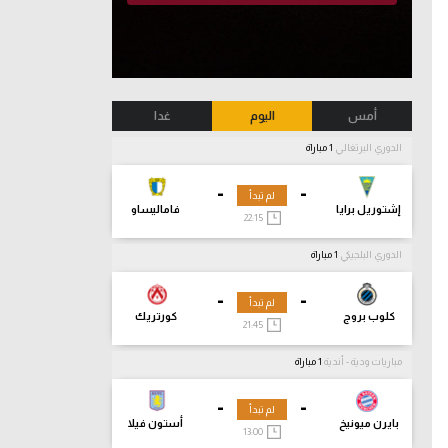
أمس
اليوم
غدا
الدوري البرتغالي
1 مباراة
-
-
لم تبدأ
إشتوريل برايا
فاماليساو
22:15
الدوري البلجيكي
1 مباراة
-
-
لم تبدأ
كلوب بروج
كورتريك
21:45
مباريات ودية - أندية
1 مباراة
-
-
لم تبدأ
بايرن ميونيخ
أستون فيلا
13:00