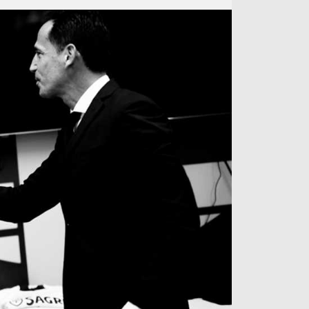
آراء حرة
الدوري ا
ركن الألعاب
دوري أبطا
دوري أبطا
كل البطولات