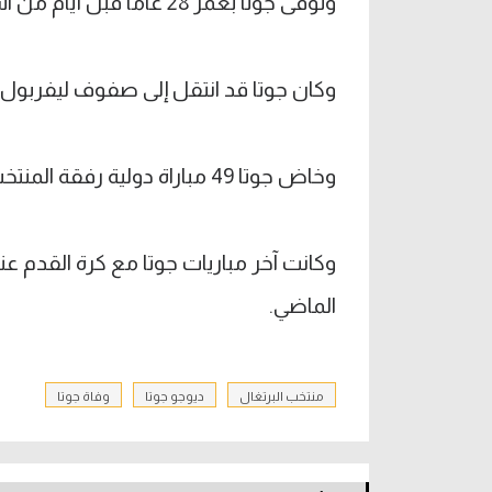
وتوفى جوتا بعمر 28 عاما قبل أيام من استعدادات ليفربول للموسم الجديد.
وكان جوتا قد انتقل إلى صفوف ليفربول في صيف 2020 قادما م
وخاض جوتا 49 مباراة دولية رفقة المنتخب البرتغالي ونجح في تسجيل 14 هدفا.
وكانت آخر مباريات جوتا مع كرة القدم عند
الماضي.
منتخب البرتغال
ديوجو جوتا
وفاة جوتا