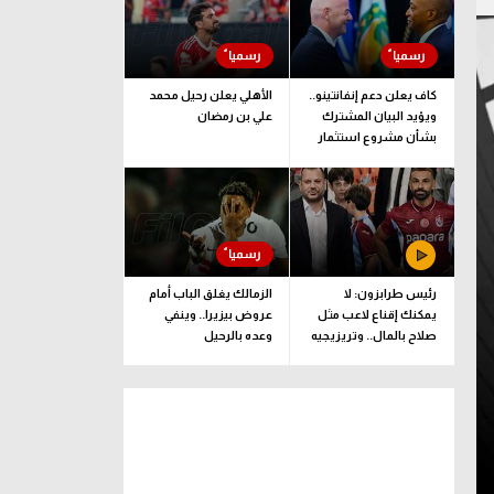
كاف يعلن دعم إنفانتينو..
الأهلي يعلن رحيل محمد
ويؤيد البيان المشترك
علي بن رمضان
بشأن مشروع استثمار
فيفا
رئيس طرابزون: لا
الزمالك يغلق الباب أمام
يمكنك إقناع لاعب مثل
عروض بيزيرا.. وينفي
صلاح بالمال.. وتريزيجيه
وعده بالرحيل
لعب دورا إيجابيا