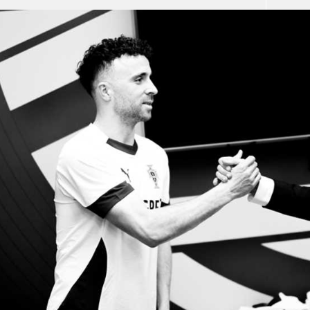
آسيا
دوري أبطال أوروبا
لسعودي للمحترفين
أمريكا
القسم الثاني
ل أوروبا
ركن الألعاب
رياضات أخرى
ل إفريقيا