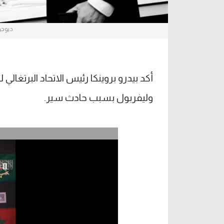
ديوجو 
أكد بيدرو بروينكا رئيس الاتحاد البرتغالي
وليفربول بسبب حادث سير.