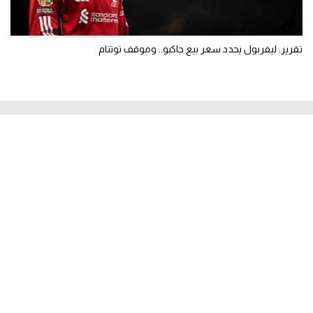
تقرير: ليفربول يحدد سعر بيع جاكبو.. وموقف توتنام