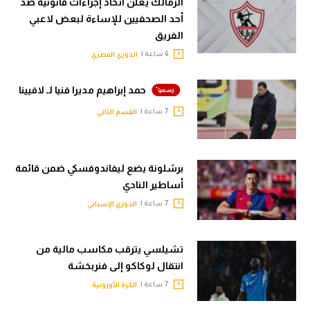
الزمالك يعلن اتخاذ إجراءات قانونية ضد
أحد الصحفيين للإساءة لبعض لاعبي
الفريق
6 ساعة |
الدوري المصري
حمد إبراهيم مديرا فنيا لـ لافيينا
7 ساعة |
القسم الثاني
برشلونة يضع ليفاندوفسكي ضمن قائمة
أساطير النادي
7 ساعة |
الدوري الإسباني
تشيلسي يترقب مكاسب مالية من
انتقال لوكاكو إلى فنربخشة
7 ساعة |
الكرة الأوروبية