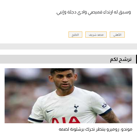
وسبق له ارتداء قميصي وادي دجلة وإنبي.
الأهلي
محمد شريف
الخليج
نرشح لكم
موندو: روميرو ينتظر تحرك برشلونة لضمه