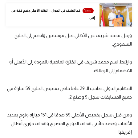
تحليل في الجول
كما كشف في الجول – البنك الأهلي يضم قفة من
إنبي
حكايات في الجول
كويز في الجول
ورحل محمد شريف عن الأهلي قبل موسمين وانضم إلى الخليج
السعودي.
فيديو في الجول
وارتبط اسم محمد شريف في الفترة الماضية بالعودة إلى الأهلي أو
الانضمام إلى الزمالك.
المهاجم الدولي صاحب الـ 29 عاما خاض بقميص الخليج 59 مباراة في
جميع المسابقات سجل 9 وصنع 2.
ومن قبل سجل بقميص الأهلي 59 هدفا في 151 مباراة وتوج بعديد
الألقاب وحصد جائزتي هداف الدوري المصري وهداف دوري أبطال
إفريقيا.