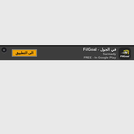
في الجول - FilGoal
×
الى التطبيق
Sarmady
FREE - In Google Play