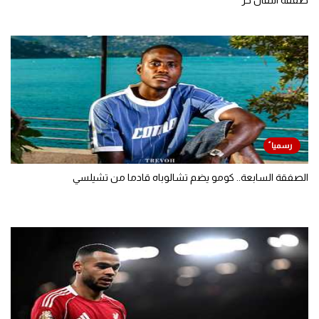
صفقة انتقال حر
الصفقة السابعة.. كومو يضم تشالوباه قادما من تشيلسي