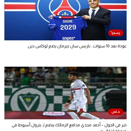
عودة بعد 10 سنوات.. باريس سان جيرمان يضم لوكاس دين
خبر في الجول – أحمد مجدي مدافع الزمالك ينضم لـ بترول أسيوط في