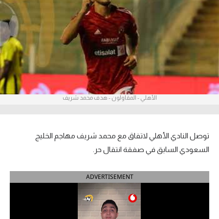
آراء حرة
ركن الألعاب
بطولات
الدوري المصري
الأهلي - المقاولون - هدف محمد شريف
الدوري الإنجليزي الممتاز
الدوري الإسباني
توصل النادي الأهلي لاتفاق مع محمد شريف مهاجم الخليج
الدوري الإيطالي
السعودي السابق في صفقة انتقال حر.
الدوري الألماني
ADVERTISEMENT
الدوري التركي
الدوري الفرنسي