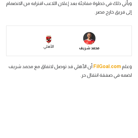
ويأتي ذلك في خطوة مفاجئة بعد إعلان اللاعب اقترابه من الانضمام
سعودي في الجول
إلى فريق خارج مصر.
الدوري الإنجليزي
الدوري الإسباني
دوري أبطال أوروبا
الأهلي
محمد شريف
القسم الثاني
وعلم
FilGoal.com
أن الأهلي قد توصل لاتفاق مع محمد شريف
رياضات أخرى
لضمه في صفقة انتقال حر.
أمم إفريقيا
كرة السلة الأمريكية
كرة سلة
كرة يد
كرة طائرة