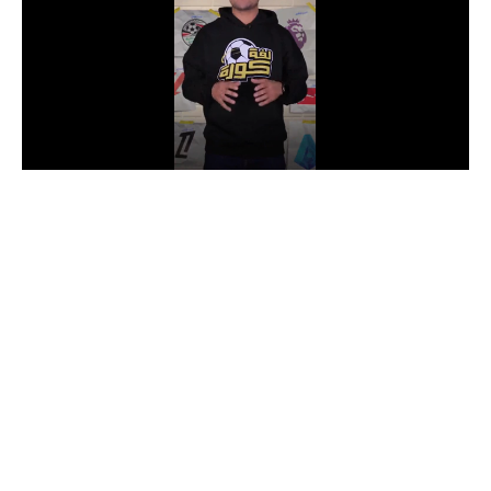
الدوري السعودي للمحترفين
دوري أبطال أوروبا
دوري أبطال إفريقيا
كل البطولات
أقسام
الكرة المصرية
الدوري المصري
الكرة الأوروبية
الكرة الإفريقية
منتخب مصر