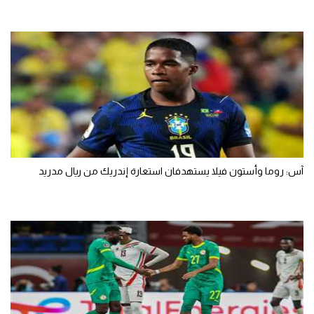
آس: روما وأستون فيلا يستهدفان استعارة إندريك من ريال مدريد