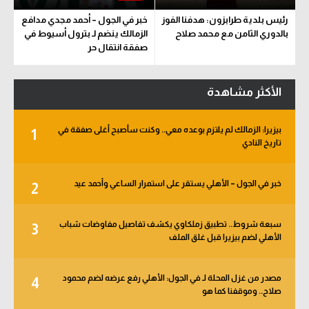
رئيس بلدية طرابزون: هدفنا الفوز
خبر في الجول – أحمد مجدي مدافع
بالدوري الثامن مع محمد صلاح
الزمالك ينضم لـ بترول أسيوط في
صفقة انتقال حر
الأكثر مشاهدة
بيزيرا: الزمالك لم يلتزم بوعده معي.. وكنت سأصبح أغلى صفقة في
1
تاريخ النادي
خبر في الجول – الأهلي يستقر على استمرار الساعي وأحمد عيد
2
سبعة شروط.. تطبيق زملكاوي يكشف تفاصيل مفاوضات شباب
3
الأهلي لضم بيزيرا قبل غلق الملف
مصدر من غزل المحلة لـ في الجول: الأهلي رفع عرضه لضم محمود
4
صلاح.. وموقفنا كما هو