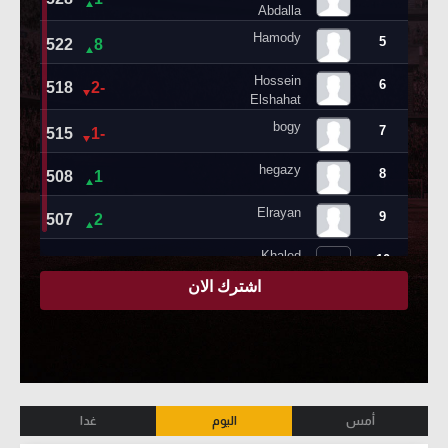
أمس
اليوم
غدا