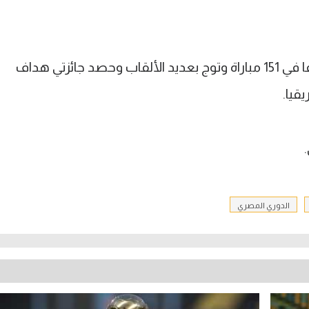
ومن قبل سجل بقميص الأهلي 59 هدفا في 151 مباراة وتوج بعديد الألقاب وحصد جائزتي هداف
قيا.
الدوري المصري