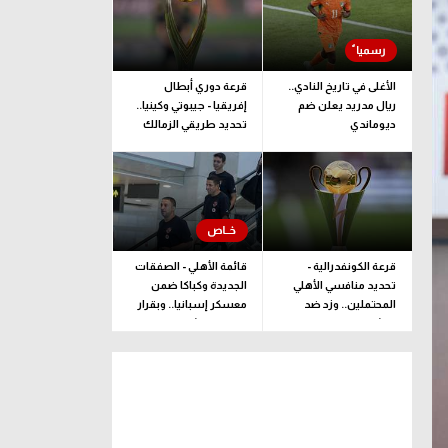
الأغلى في تاريخ النادي..
قرعة دوري أبطال
ريال مدريد يعلن ضم
إفريقيا - جيبوتي وكينيا..
ديوماندي
تحديد طريقي الزمالك
وبيراميدز إلى المجموعات
قرعة الكونفدرالية -
قائمة الأهلي - الصفقات
تحديد منافسي الأهلي
الجديدة وكباكا ضمن
المحتملين.. وزد ضد
معسكر إسبانيا.. وبقرار
ممثل جيبوتي
يلحق بالبعثة