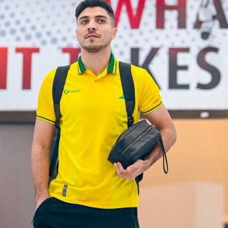
آسيا
دوري أبطال أوروبا
لسعودي للمحترفين
أمريكا
القسم الثاني
ل أوروبا
ركن الألعاب
رياضات أخرى
ل إفريقيا