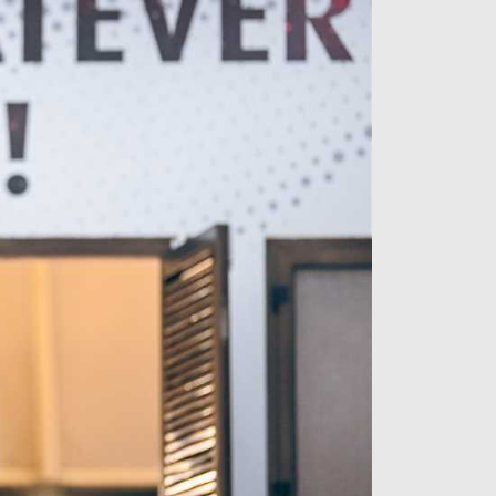
آراء حرة
الدوري ا
ركن الألعاب
دوري أبطا
دوري أبطا
كل البطولات