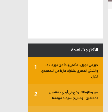
الأكثر مشاهدة
خبر في الجول - الأهلي يبدأ من دور الـ 32..
1
والثلاثي المصري يشارك قاريا من التمهيدي
الأول
ميدو: الزمالك وقع في أيدي حفنة من
2
المحتالين.. والتاريخ سيخلد موقفنا