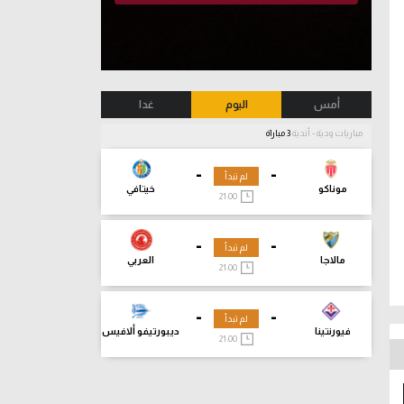
أمس
اليوم
غدا
مباريات ودية - أندية
3 مباراة
-
-
لم تبدأ
موناكو
خيتافي
21:00
-
-
لم تبدأ
مالاجا
العربي
21:00
-
-
لم تبدأ
فيورنتينا
ديبورتيفو ألافيس
21:00