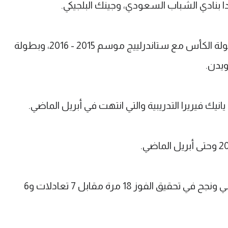
 بنادي الشباب السعودي، وجينك البلجيكي.
وتوج المدرب البلجيكي خلال مسيرته ببطولة الكأس مع ستاندرلييج موسم 2015 - 2016، وبطولة
ويدن.
نيك فيريرا التدريبية والتي انتهت في أبريل الماضي.
وقاد فيريرا 31 مباراة في الموسم المنقضي ونجح في تحقيق الفوز 18 مرة مقابل 7 تعادلات و6