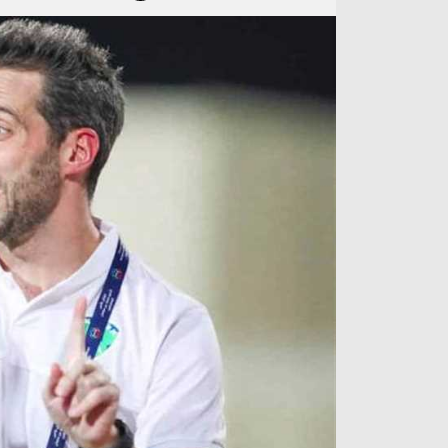
آراء حرة
الدوري ا
ركن الألعاب
دوري أبطا
دوري أبطا
كل البطولات