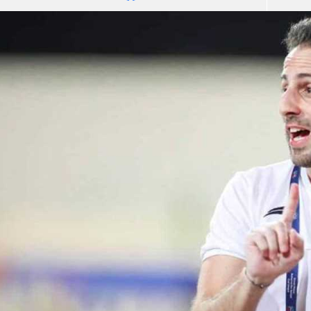
آسيا
دوري أبطال أوروبا
لسعودي للمحترفين
أمريكا
القسم الثاني
ل أوروبا
ركن الألعاب
رياضات أخرى
ل إفريقيا