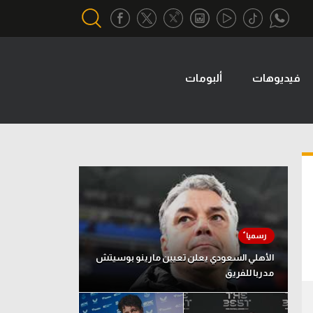
فيديوهات
ألبومات
أقسام خاصة
Gamers
يكية
ميركاتو
تحقيق في الجول
تقرير في الجول
تحليل في الجول
حكايات في الجول
الأهلي السعودي يعلن تعيين مارينو بوسيتش
مدربا للفريق
كويز في الجول
فيديو في الجول