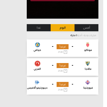
أمس
اليوم
غدا
مباريات ودية - أندية
3 مباراة
-
-
لم تبدأ
موناكو
خيتافي
21:00
-
-
لم تبدأ
مالاجا
العربي
21:00
-
-
لم تبدأ
فيورنتينا
ديبورتيفو ألافيس
21:00