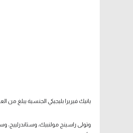
يانيك فيريرا بليجيكي الجنسية يبلغ من العمر 44 عا
وتولى راسينج مولنبيك، وستاندرلييج، وس