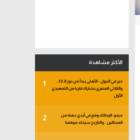
الأكثر مشاهدة
خبر في الجول - الأهلي يبدأ من دور الـ 32..
1
والثلاثي المصري يشارك قاريا من التمهيدي
الأول
ميدو: الزمالك وقع في أيدي حفنة من
2
المحتالين.. والتاريخ سيخلد موقفنا