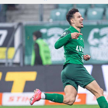
آسيا
دوري أبطال أوروبا
لسعودي للمحترفين
أمريكا
القسم الثاني
ل أوروبا
ركن الألعاب
رياضات أخرى
ل إفريقيا