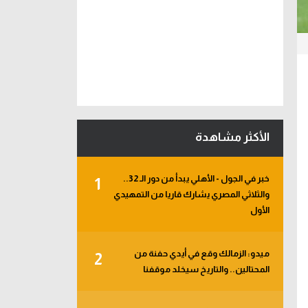
الأكثر مشاهدة
خبر في الجول - الأهلي يبدأ من دور الـ 32..
1
والثلاثي المصري يشارك قاريا من التمهيدي
الأول
ميدو: الزمالك وقع في أيدي حفنة من
2
المحتالين.. والتاريخ سيخلد موقفنا