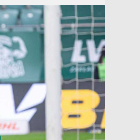
آراء حرة
الدوري ا
ركن الألعاب
دوري أبطا
دوري أبطا
كل البطولات