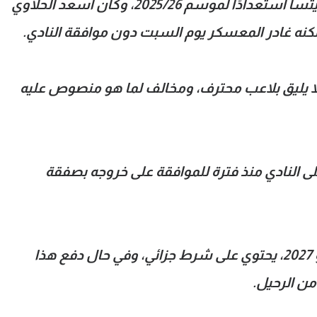
الفريق حاليًا في معسكر بمدينة تشيبنيتسا استعدادًا لموسم 2025/26، وكان أسعد الحلاوي
 لكنه غادر المعسكر يوم السبت دون موافقة النادي.
ولا يليق بلاعب محترف، ومخالف لما هو منصوص عليه
ى النادي منذ فترة للموافقة على خروجه بصفقة
نُذكر أن عقد الحلاوي، الممتد حتى يونيو 2027، يحتوي على شرط جزائي، وفي حال دفع هذا
من الرحيل.