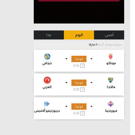
أمس
اليوم
غدا
مباريات ودية - أندية
3 مباراة
-
-
لم تبدأ
موناكو
خيتافي
21:00
-
-
لم تبدأ
مالاجا
العربي
21:00
-
-
لم تبدأ
فيورنتينا
ديبورتيفو ألافيس
21:00