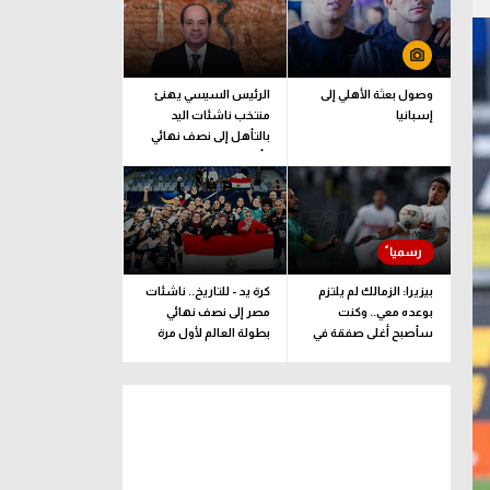
وصول بعثة الأهلي إلى
الرئيس السيسي يهنئ
إسبانيا
منتخب ناشئات اليد
بالتأهل إلى نصف نهائي
كأس العالم
بيزيرا: الزمالك لم يلتزم
كرة يد - للتاريخ.. ناشئات
بوعده معي.. وكنت
مصر إلى نصف نهائي
سأصبح أغلى صفقة في
بطولة العالم لأول مرة
تاريخ النادي