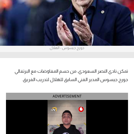
آراء حرة
ركن الألعاب
بطولات
جورج جيسوس - الهلال
أمريكا 2026
الدوري المصري
تمكن نادي النصر السعودي، من حسم المفاوضات مع البرتغالي
الدوري الإنجليزي الممتاز
جورج جيسوس المدير الفني السابق للهلال لتدريب الفريق.
الدوري الإسباني
ADVERTISEMENT
الدوري الإيطالي
الدوري الألماني
الدوري الفرنسي