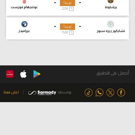
-
-
لم تبدأ
برشلونة
نوتنجهام فورست
22:00
-
-
لم تبدأ
تشايكور ريزه سبور
بيراميدز
15:00
أحصل على التطبيق
بواسطة
اعلن معنا