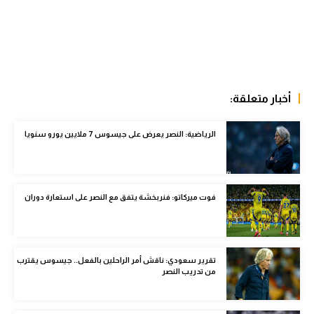
الوطن العربي
في المونديال
رياضة نسائية
آسيا
أخبار متعلقة:
أمريكا
الرياضية: النصر يعرض على جيسوس 7 ملايين يورو سنويا
ركن الألعاب
فوت ميركاتو: فنربخشة يتفق مع النصر على استعارة دوران
أقسام خاصة
Gamers
ميركاتو
تقرير سعودي: ناقش أمر الراحلين بالفعل.. جيسوس يقترب
من تدريب النصر
تحقيق في الجول
تقرير في الجول