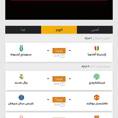
أمس
اليوم
غدا
الدوري البرتغالي
1 مباراة
-
-
لم تبدأ
إشتريلا أمادورا
سبورتنج لشبونة
22:30
مباريات ودية - أندية
4 مباراة
-
-
لم تبدأ
فرينكفاروزي
ريال مدريد
20:00
-
-
لم تبدأ
مانشستر يونايتد
باريس سان جيرمان
18:00