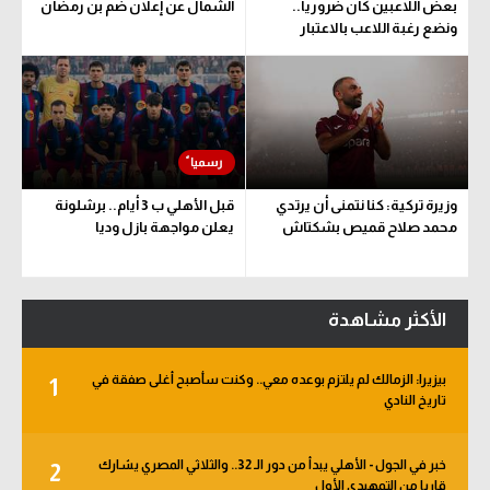
بعض اللاعبين كان ضروريا..
الشمال عن إعلان ضم بن رمضان
ونضع رغبة اللاعب بالاعتبار
وزيرة تركية: كنا نتمنى أن يرتدي
قبل الأهلي ب 3 أيام.. برشلونة
محمد صلاح قميص بشكتاش
يعلن مواجهة بازل وديا
الأكثر مشاهدة
بيزيرا: الزمالك لم يلتزم بوعده معي.. وكنت سأصبح أغلى صفقة في
1
تاريخ النادي
خبر في الجول - الأهلي يبدأ من دور الـ 32.. والثلاثي المصري يشارك
2
قاريا من التمهيدي الأول