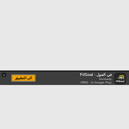
في الجول - FilGoal
×
الى التطبيق
Sarmady
FREE - In Google Play