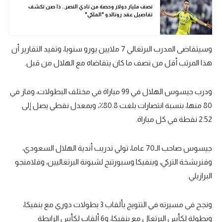
نصف مليار دولار وحصة من نادي النصر.. ذا صن تكشف
تحليل في الجول
تفاصيل عقد رونالدو "الملكي"
حكايات في الجول
وسيتقاضى المدرب البرتغالي 7 ملايين يورو سنويا، وتفيد التقارير أن
كويز في الجول
هذا المرتب أقل من نصف ما كان يتقاضاه مع الهلال من قبل.
فيديو في الجول
ودرب جيسوس الهلال في 99 مباراة في مختلف البطولات، وفاز في
80 منها، بنسبة انتصارات بلغت 80.8٪؜، وبمعدل نقطي يصل إلى
2.52 نقطة في كل مباراة.
جيسوس صاحب الـ70 عاما، تولي تدريب أندية الهلال السعودي،
وفنربشخة التركي، وبنفيكا وسبورتنج لشبونة البرتغاليين، وفلامنجو
البرازيلي.
ونجح في مسيرته في التتويج بألقاب 3 بطولات دوري مع بنفيكا،
وبطولة لكأس البرتغال مع بنفيكا، و6 ألقاب لكأس الرابطة