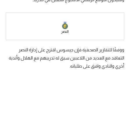
سعودي في الجول
الدوري الإنجليزي
الدوري الإسباني
النصر
دوري أبطال أوروبا
ووفقًا للتقارير الصحفية فإن جيسوس اقترح على إدارة النصر
القسم الثاني
التعاقد مع العديد من اللاعبين سبق له تدريبهم مع الهلال وأندية
أخري والنادي وافق على طلباته.
رياضات أخرى
أمم إفريقيا
كرة السلة الأمريكية
كرة سلة
كرة يد
كرة طائرة