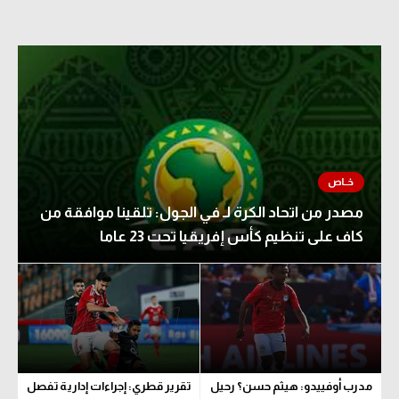
مصدر من اتحاد الكرة لـ في الجول: تلقينا موافقة من
كاف على تنظيم كأس إفريقيا تحت 23 عاما
مدرب أوفييدو: هيثم حسن؟ رحيل
تقرير قطري: إجراءات إدارية تفصل