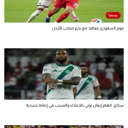
نيوم السعودي يتعاقد مع نجم منتخب الأردن
سكاي: اتهام إيفان توني بالاعتداء والتسبب في إصابة جسدية