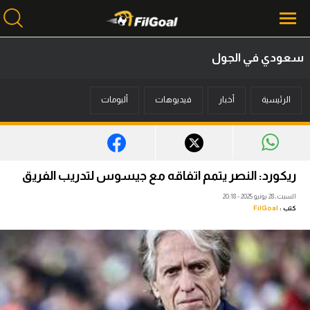
سعودي في الجول
محتوى إخباري
الرئيسية
أخبار
فيديوهات
ألبومات
الرئيسية
أخبار
مباريات
ريكورد: النصر يتمم اتفاقه مع جيسوس لتدريب الفريق
ميركاتو
السبت، 28 يونيو 2025 - 20:18
كتب :
FilGoal
فانتازي في الجول
مسابقة التوقعات
فيديوهات
عدسات