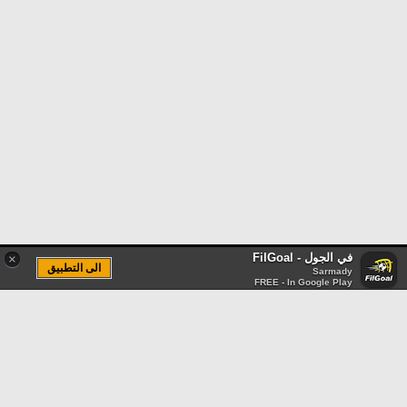
في الجول - FilGoal
×
الى التطبيق
Sarmady
FREE - In Google Play