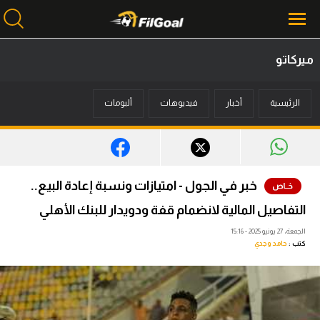
ميركاتو
محتوى إخباري
الرئيسية
أخبار
فيديوهات
ألبومات
الرئيسية
أخبار
مباريات
خبر في الجول - امتيازات ونسبة إعادة البيع..
ميركاتو
التفاصيل المالية لانضمام قفة ودويدار للبنك الأهلي
فانتازي في الجول
الجمعة، 27 يونيو 2025 - 15:16
كتب :
حامد وجدي
مسابقة التوقعات
فيديوهات
عدسات