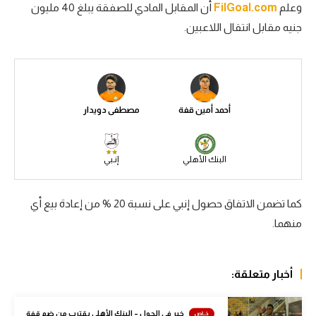
وعلم
FilGoal.com
أن المقابل المادي للصفقة يبلغ 40 مليون
سعودي في الجول
جنيه مقابل انتقال اللاعبين.
الدوري الإنجليزي
الدوري الإسباني
دوري أبطال أوروبا
أحمد أمين قفة
مصطفى دويدار
القسم الثاني
رياضات أخرى
البنك الأهلي
إنـبي
أمم إفريقيا
كما تضمن الاتفاق حصول إنبي على نسبة 20 % من إعادة بيع أي
كرة السلة الأمريكية
منهما.
كرة سلة
كرة يد
أخبار متعلقة:
كرة طائرة
خبر في الجول – البنك الأهلي يقترب من ضم قفة