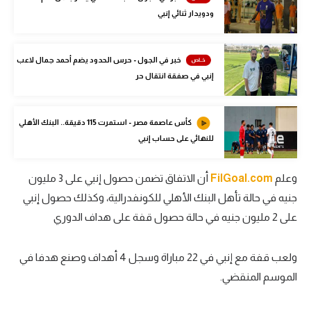
الوطن العربي
ودويدار ثنائي إنبي
في المونديال
خبر في الجول - حرس الحدود يضم أحمد جمال لاعب
رياضة نسائية
إنبي في صفقة انتقال حر
آسيا
كأس عاصمة مصر - استمرت 115 دقيقة.. البنك الأهلي
أمريكا
للنهائي على حساب إنبي
ركن الألعاب
وعلم
FilGoal.com
أن الاتفاق تضمن حصول إنبي على 3 مليون
جنيه في حالة تأهل البنك الأهلي للكونفدرالية، وكذلك حصول إنبي
أقسام خاصة
على 2 مليون جنيه في حالة حصول قفة على هداف الدوري
Gamers
ميركاتو
ولعب قفة مع إنبي في 22 مباراة وسجل 4 أهداف وصنع هدفا في
تحقيق في الجول
الموسم المنقضي.
تقرير في الجول