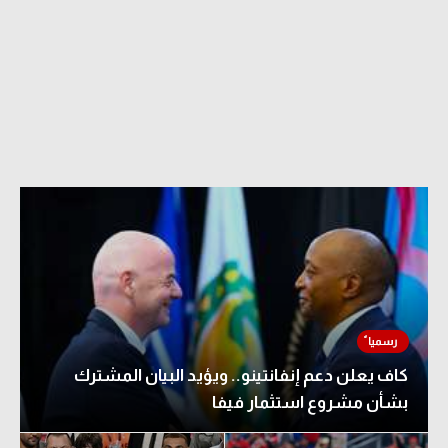
كاف يعلن دعم إنفانتينو.. ويؤيد البيان المشترك
بشأن مشروع استثمار فيفا