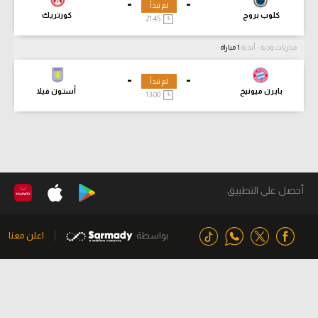
-
-
لم تبدأ
كلوب بروج
كورتريك
21:45
مباريات ودية - أندية
1 مباراة
-
-
لم تبدأ
بايرن ميونيخ
أستون فيلا
13:00
أحصل على التطبيق
بواسطة
اعلن معنا