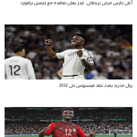
أغلى حارس مرمى بريطاني.. ليدز يعلن تعاقده مع جيمس ترافورد
ريال مدريد يمدد عقد فينسيوس حتى 2032