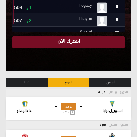
أمس
اليوم
غدا
الدوري البرتغالي
1 مباراة
-
-
لم تبدأ
إشتوريل برايا
فاماليساو
22:15
الدوري البلجيكي
1 مباراة