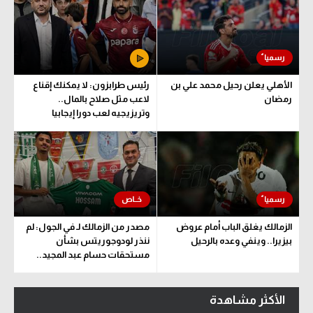
الأهلي يعلن رحيل محمد علي بن
رئيس طرابزون: لا يمكنك إقناع
رمضان
لاعب مثل صلاح بالمال..
وتريزيجيه لعب دورا إيجابيا
الزمالك يغلق الباب أمام عروض
مصدر من الزمالك لـ في الجول: لم
بيزيرا.. وينفي وعده بالرحيل
ننذر لودوجوريتس بشأن
مستحقات حسام عبد المجيد..
وهذا الموعد المتفق عليه
الأكثر مشاهدة