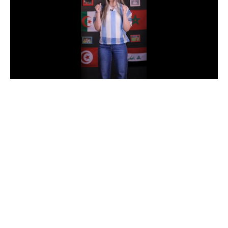
الدوري السعودي للمحترفين
دوري أبطال أوروبا
دوري أبطال إفريقيا
كل البطولات
أقسام
الكرة المصرية
الدوري المصري
الكرة الأوروبية
الكرة الإفريقية
منتخب مصر