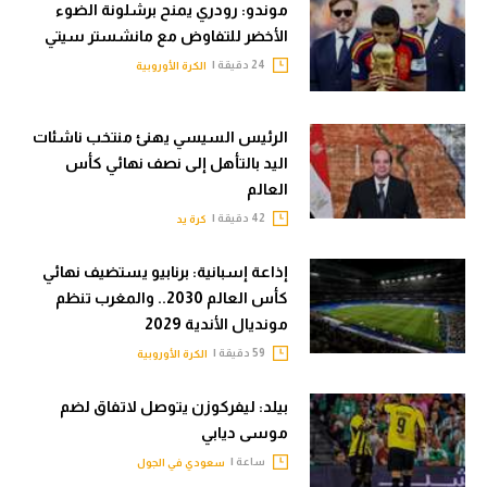
موندو: رودري يمنح برشلونة الضوء
الأخضر للتفاوض مع مانشستر سيتي
24 دقيقة |
الكرة الأوروبية
الرئيس السيسي يهنئ منتخب ناشئات
اليد بالتأهل إلى نصف نهائي كأس
العالم
42 دقيقة |
كرة يد
إذاعة إسبانية: برنابيو يستضيف نهائي
كأس العالم 2030.. والمغرب تنظم
مونديال الأندية 2029
59 دقيقة |
الكرة الأوروبية
بيلد: ليفركوزن يتوصل لاتفاق لضم
موسى ديابي
ساعة |
سعودي في الجول