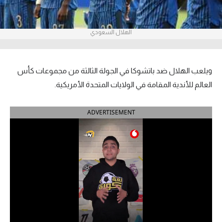
آراء حرة
الهلال السعودي
ركن الألعاب
بطولات
ويلعب الهلال ضد باتشوكا في الجولة الثالثة من مجموعات كأس
أمريكا 2026
العالم للأندية المقامة في الولايات المتحدة الأمريكية.
الدوري المصري
ADVERTISEMENT
الدوري الإنجليزي الممتاز
الدوري الإسباني
الدوري الإيطالي
الدوري الألماني
الدوري الفرنسي