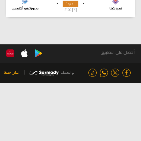
-
-
لم تبدأ
فيورنتينا
ديبورتيفو ألافيس
21:00
أحصل على التطبيق
بواسطة
اعلن معنا