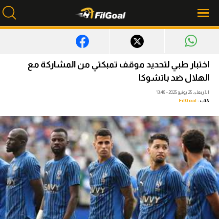
محتوى إخباري
اختبار طبي لتحديد موقف تمبكتي من المشاركة مع
الرئيسية
الهلال ضد باتشوكا
الأربعاء، 25 يونيو 2025 - 13:48
أخبار
كتب :
FilGoal
مباريات
ميركاتو
فانتازي في الجول
مسابقة التوقعات
فيديوهات
عدسات