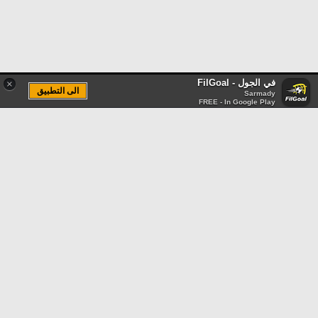
في الجول - FilGoal
×
الى التطبيق
Sarmady
FREE - In Google Play