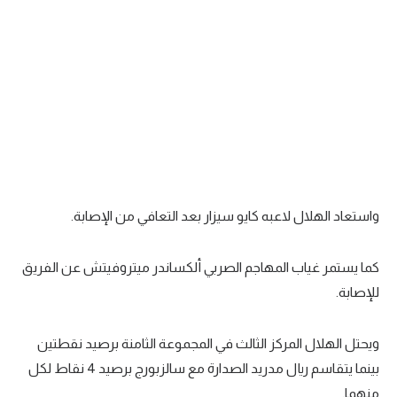
الوطن العربي
في المونديال
رياضة نسائية
آسيا
أمريكا
ركن الألعاب
واستعاد الهلال لاعبه كايو سيزار بعد التعافي من الإصابة.
أقسام خاصة
كما يستمر غياب المهاجم الصربي ألكساندر ميتروفيتش عن الفريق
Gamers
للإصابة.
ميركاتو
ويحتل الهلال المركز الثالث في المجموعة الثامنة برصيد نقطتين
تحقيق في الجول
بينما يتقاسم ريال مدريد الصدارة مع سالزبورج برصيد 4 نقاط لكل
تقرير في الجول
منهما.