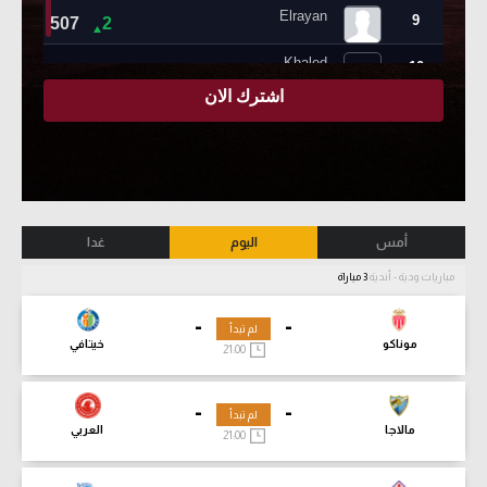
أمس
اليوم
غدا
مباريات ودية - أندية
3 مباراة
-
-
لم تبدأ
موناكو
خيتافي
21:00
-
-
لم تبدأ
مالاجا
العربي
21:00