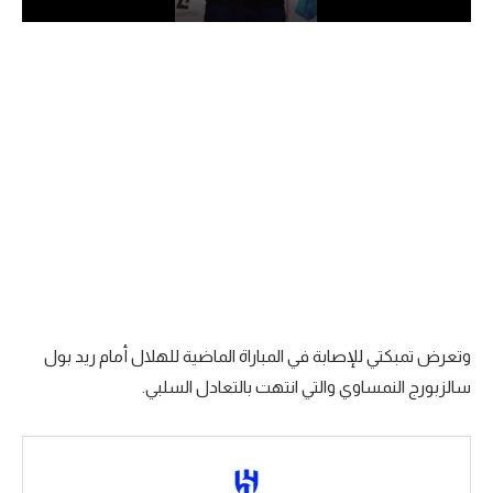
الدوري السعودي للمحترفين
دوري أبطال أوروبا
دوري أبطال إفريقيا
كل البطولات
أقسام
الكرة المصرية
الدوري المصري
وتعرض تمبكتي للإصابة في المباراة الماضية للهلال أمام ريد بول
سالزبورج النمساوي والتي انتهت بالتعادل السلبي.
الكرة الأوروبية
الكرة الإفريقية
منتخب مصر