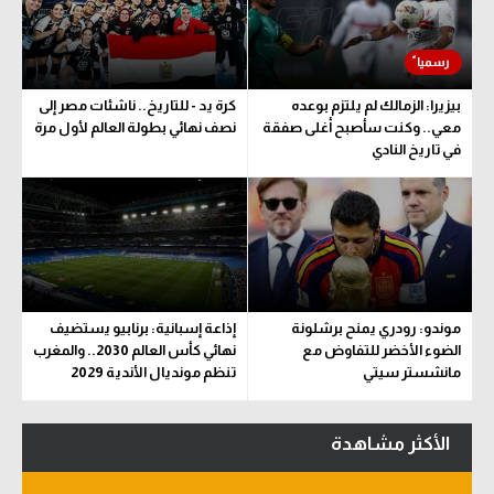
بيزيرا: الزمالك لم يلتزم بوعده
كرة يد - للتاريخ.. ناشئات مصر إلى
معي.. وكنت سأصبح أغلى صفقة
نصف نهائي بطولة العالم لأول مرة
في تاريخ النادي
موندو: رودري يمنح برشلونة
إذاعة إسبانية: برنابيو يستضيف
الضوء الأخضر للتفاوض مع
نهائي كأس العالم 2030.. والمغرب
مانشستر سيتي
تنظم مونديال الأندية 2029
الأكثر مشاهدة