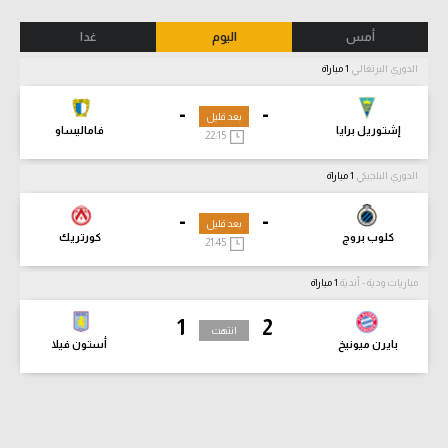
أمس
اليوم
غدا
الدوري البرتغالي
1 مباراة
-
-
بعد قليل
إشتوريل برايا
فاماليساو
22:15
الدوري البلجيكي
1 مباراة
-
-
بعد قليل
كلوب بروج
كورتريك
21:45
مباريات ودية - أندية
1 مباراة
1
2
انتهت
بايرن ميونيخ
أستون فيلا