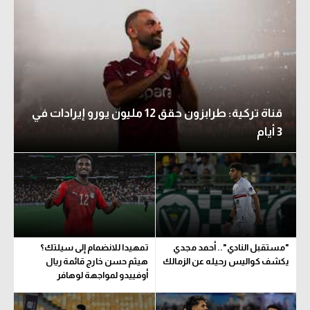
قناة تركية: طرابزون حقق 12 مليون يورو إيرادات في
3 أيام
"مستقبل النادي".. أحمد مجدي
تمهيدا للانضمام إلى سيلتك؟
يكشف كواليس رحيله عن الزمالك
هيثم حسن خارج قائمة ريال
أوفييدو لمواجهة لوهافر