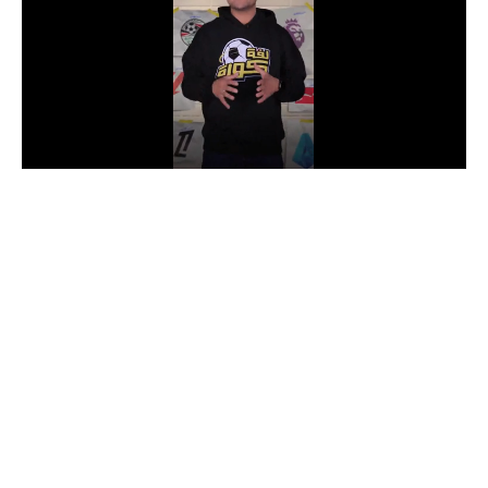
الدوري السعودي للمحترفين
دوري أبطال أوروبا
دوري أبطال إفريقيا
كل البطولات
أقسام
الكرة المصرية
الدوري المصري
الكرة الأوروبية
الكرة الإفريقية
منتخب مصر