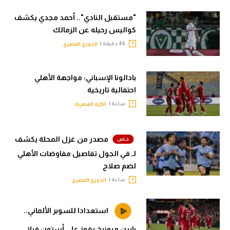
"مستقبل النادي".. أحمد مجدي يكشف
كواليس رحيله عن الزمالك
46 دقيقة |
الدوري المصري
بادالونا الإسباني: مواجهة الأهلي
احتفالية تاريخية
ساعة |
الكرة المصرية
مصدر من غزل المحلة يكشف
لـ في الجول تفاصيل مفاوضات الأهلي
لضم صلاح
ساعة |
الدوري المصري
استعدادا للسوبر الألماني..
بايرن ميونيخ يفوز على أستون فيلا