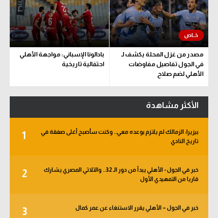
مصدر من غزل المحلة يكشف لـ
بادالونا الإسباني: مواجهة الأهلي
في الجول تفاصيل مفاوضات
احتفالية تاريخية
الأهلي لضم صلاح
الأكثر مشاهدة
بيزيرا: الزمالك لم يلتزم بوعده معي.. وكنت سأصبح أغلى صفقة في
1
تاريخ النادي
خبر في الجول - الأهلي يبدأ من دور الـ 32.. والثلاثي المصري يشارك
2
قاريا من التمهيدي الأول
خبر في الجول – الأهلي يقرر الاستنغاء عن عمر كمال
3