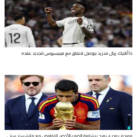
ذا أثلتيك: ريال مدريد يتوصل لاتفاق مع فينيسيوس لتجديد عقده
موندو: رودري يمنح برشلونة الضوء الأخضر للتفاوض مع مانشستر سيتي