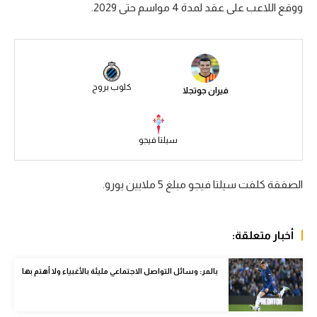
ووقع اللاعب على عقد لمدة 4 مواسم حتى 2029.
سعودي في الجول
الدوري الإنجليزي
الدوري الإسباني
كلوب بروج
فيران جوتجلا
دوري أبطال أوروبا
القسم الثاني
سيلتا فيجو
رياضات أخرى
الصفقة كلفت سيلتا فيجو مبلغ 5 ملايين يورو.
أمم إفريقيا
كرة السلة الأمريكية
أخبار متعلقة:
كرة سلة
بالمر: وسائل التواصل الاجتماعي مليئة بالأغبياء ولا أهتم بها
كرة يد
كرة طائرة