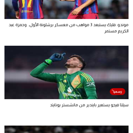
موندو: فليك يستبعد 3 مواهب من معسكر برشلونة الأول.. وحمزة عبد
الكريم مستمر
سيلتا فيجو يستعير بايندير من مانشستر يونايتد