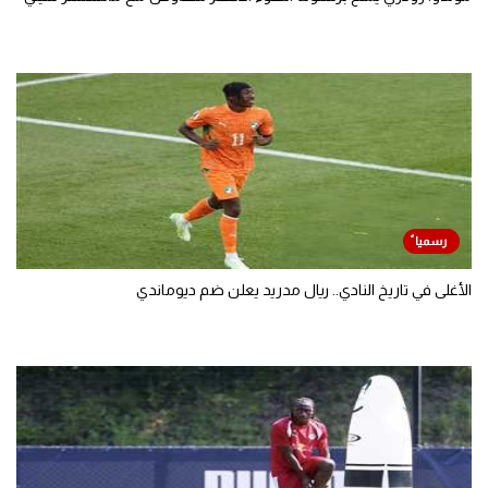
الأغلى في تاريخ النادي.. ريال مدريد يعلن ضم ديوماندي