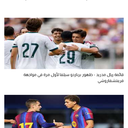
قائمة ريال مدريد - ظهور برناردو سيلفا لأول مرة في مواجهة
فرينتشفاروشي