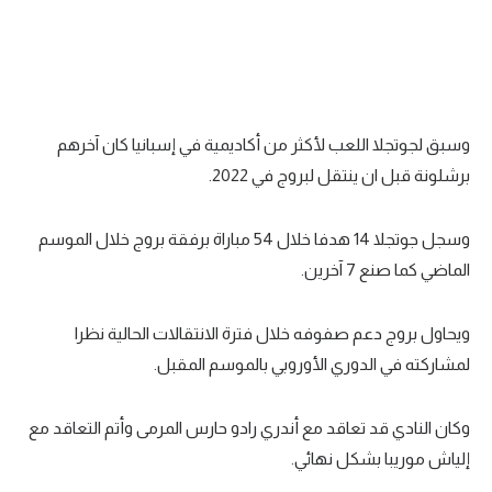
تحليل في الجول
حكايات في الجول
كويز في الجول
وسبق لجوتجلا اللعب لأكثر من أكاديمية في إسبانيا كان آخرهم
فيديو في الجول
برشلونة قبل ان ينتقل لبروج في 2022.
وسجل جوتجلا 14 هدفا خلال 54 مباراة برفقة بروج خلال الموسم
الماضي كما صنع 7 آخرين.
ويحاول بروج دعم صفوفه خلال فترة الانتقالات الحالية نظرا
لمشاركته في الدوري الأوروبي بالموسم المقبل.
وكان النادي قد تعاقد مع أندري رادو حارس المرمى وأتم التعاقد مع
إلياش موريبا بشكل نهائي.