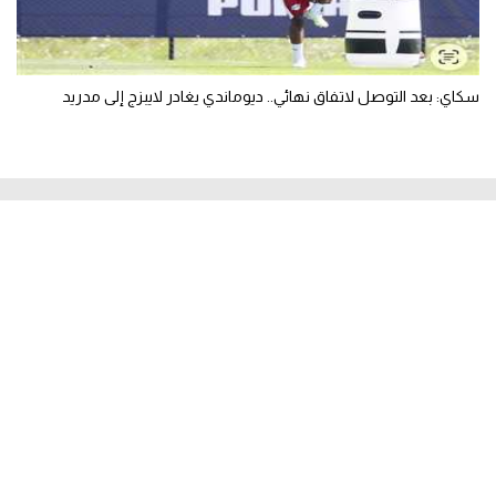
سكاي: بعد التوصل لاتفاق نهائي.. ديوماندي يغادر لايبزج إلى مدريد