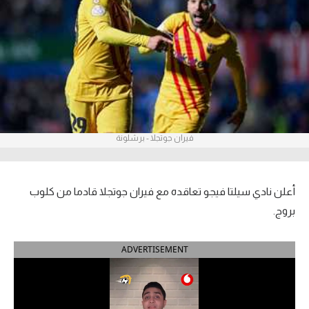
آراء حرة
ركن الألعاب
بطولات
أمريكا 2026
فيران جوتجلا - برشلونة
الدوري المصري
الدوري الإنجليزي الممتاز
أعلن نادي سيلتا فيجو تعاقده مع فيران جوتجلا قادما من كلوب
الدوري الإسباني
بروج.
الدوري الإيطالي
ADVERTISEMENT
الدوري الألماني
الدوري الفرنسي