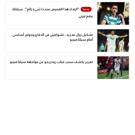
الوطن العربي
"ارتداء هذا القميص مجددا شيء رائع".. سيلتك
يضم تيرني
في المونديال
رياضة نسائية
تشكيل ريال مدريد - تشواميني في الدفاع وجولير أساسي
أمام سيلتا فيجو
آسيا
أمريكا
تقرير يكشف سبب غياب رودريجو عن مواجهة سيلتا فيجو
ركن الألعاب
أقسام خاصة
Gamers
ميركاتو
تحقيق في الجول
تقرير في الجول