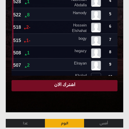
أمس
اليوم
غدا