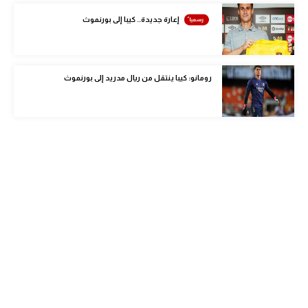
الوطن العربي
إعارة جديدة.. كيبا إلى بورنموث
في المونديال
رياضة نسائية
رومانو: كيبا ينتقل من ريال مدريد إلى بورنموث
آسيا
أمريكا
ركن الألعاب
أقسام خاصة
Gamers
ميركاتو
تحقيق في الجول
تقرير في الجول