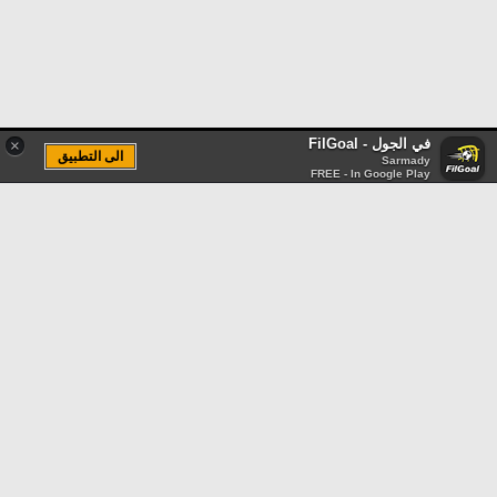
في الجول - FilGoal
×
الى التطبيق
Sarmady
FREE - In Google Play