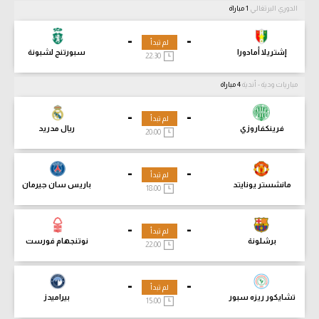
الدوري البرتغالي
1 مباراة
-
-
لم تبدأ
إشتريلا أمادورا
سبورتنج لشبونة
22:30
مباريات ودية - أندية
4 مباراة
-
-
لم تبدأ
فرينكفاروزي
ريال مدريد
20:00
-
-
لم تبدأ
مانشستر يونايتد
باريس سان جيرمان
18:00
-
-
لم تبدأ
برشلونة
نوتنجهام فورست
22:00
-
-
لم تبدأ
تشايكور ريزه سبور
بيراميدز
15:00