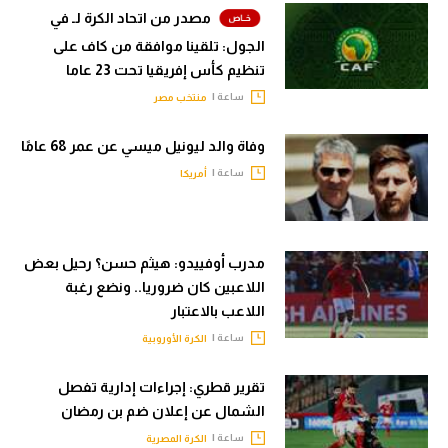
مصدر من اتحاد الكرة لـ في
الجول: تلقينا موافقة من كاف على
تنظيم كأس إفريقيا تحت 23 عاما
ساعة |
منتخب مصر
وفاة والد ليونيل ميسي عن عمر 68 عامًا
ساعة |
أمريكا
مدرب أوفييدو: هيثم حسن؟ رحيل بعض
اللاعبين كان ضروريا.. ونضع رغبة
اللاعب بالاعتبار
ساعة |
الكرة الأوروبية
تقرير قطري: إجراءات إدارية تفصل
الشمال عن إعلان ضم بن رمضان
ساعة |
الكرة المصرية