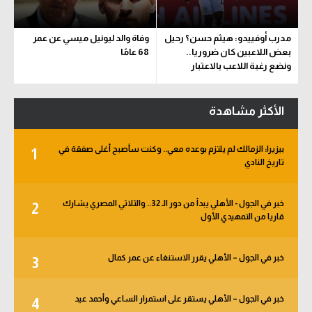
مدرب أوفييدو: هيثم حسن؟ رحيل
وفاة والد ليونيل ميسي عن عمر
بعض اللاعبين كان ضروريا..
68 عامًا
ونضع رغبة اللاعب بالاعتبار
الأكثر مشاهدة
بيزيرا: الزمالك لم يلتزم بوعده معي.. وكنت سأصبح أغلى صفقة في
1
تاريخ النادي
خبر في الجول - الأهلي يبدأ من دور الـ 32.. والثلاثي المصري يشارك
2
قاريا من التمهيدي الأول
خبر في الجول – الأهلي يقرر الاستنغاء عن عمر كمال
3
خبر في الجول – الأهلي يستقر على استمرار الساعي وأحمد عيد
4