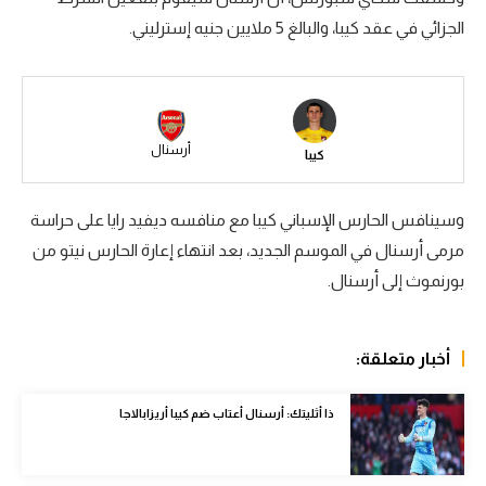
الجزائي في عقد كيبا، والبالغ 5 ملايين جنيه إسترليني.
سعودي في الجول
الدوري الإنجليزي
الدوري الإسباني
أرسنال
كيبا
دوري أبطال أوروبا
القسم الثاني
وسينافس الحارس الإسباني كيبا مع منافسه ديفيد رايا على حراسة
رياضات أخرى
مرمى أرسنال في الموسم الجديد، بعد انتهاء إعارة الحارس نيتو من
بورنموث إلى أرسنال.
أمم إفريقيا
كرة السلة الأمريكية
أخبار متعلقة:
كرة سلة
ذا أثليتك: أرسنال أعتاب ضم كيبا أريزابالاجا
كرة يد
كرة طائرة