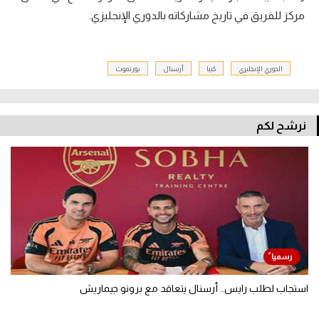
مركز للفريق في تاريخ مشاركاته بالدوري الإنجليزي.
الدوري الإنجليزي
كيبا
أرسنال
بورنموث
نرشح لكم
استجاب لطلب رايس.. أرسنال يتعاقد مع برونو جيماريش