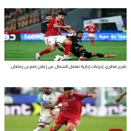
تقرير قطري: إجراءات إدارية تفصل الشمال عن إعلان ضم بن رمضان