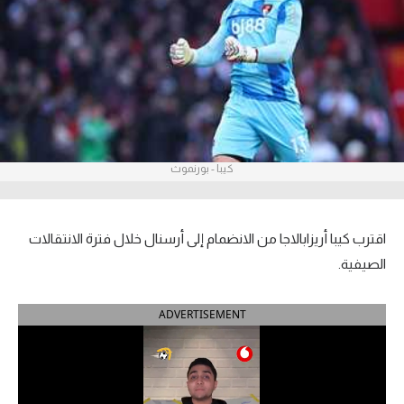
آراء حرة
ركن الألعاب
بطولات
أمريكا 2026
كيبا - بورنموث
الدوري المصري
الدوري الإنجليزي الممتاز
اقترب كيبا أريزابالاجا من الانضمام إلى أرسنال خلال فترة الانتقالات
الصيفية.
الدوري الإسباني
ADVERTISEMENT
الدوري الإيطالي
الدوري الألماني
الدوري الفرنسي