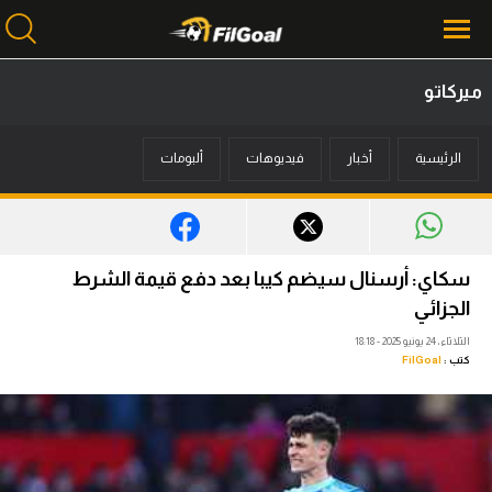
ميركاتو
محتوى إخباري
الرئيسية
أخبار
فيديوهات
ألبومات
الرئيسية
أخبار
مباريات
سكاي: أرسنال سيضم كيبا بعد دفع قيمة الشرط
ميركاتو
الجزائي
الثلاثاء، 24 يونيو 2025 - 18:18
فانتازي في الجول
كتب :
FilGoal
مسابقة التوقعات
فيديوهات
عدسات