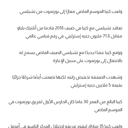
تحليل في الجول
ولعب كيبا الموسم الماضي معارًا إلى بورنموث من تشيلسي.
حكايات في الجول
تعاقد تشيلسي مع كيبا في صيف 2018 قادما من أتلتيك بلباو
كويز في الجول
مقابل 71.8 مليون جنيه إسترليني، في رقم قياسي عالمي.
فيديو في الجول
ووقع كيبا عقدًا جديدًا مع تشيلسي الصيف الماضي يسمح له
بالانتقال إلى بورنموث على سبيل الإعارة.
وشهدت الصفقة تخفيض راتبه، لكنها تضمنت أيضًا شرطًا جزائيًا
بقيمة 5 ملايين جنيه إسترليني.
كيبا البالغ من العمر 30 عاما كان الحارس الأول لفريق بورنموث في
الموسم الماضي.
ولعب كيبا 35 مباراة، ليقود فريقه لاحتلال المركز التاسع في أفضل