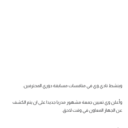
سعودي في الجول
الدوري الإنجليزي
الدوري الإسباني
دوري أبطال أوروبا
القسم الثاني
رياضات أخرى
أمم إفريقيا
وينشط نادي وي في منافسات مسابقة دوري المحترفين.
كرة السلة الأمريكية
كرة سلة
وأعلن وي تعيين جمعة مشهور مدربا جديدا على ان يتم الكشف
عن الجهاز المعاون في وقت لاحق.
كرة يد
كرة طائرة