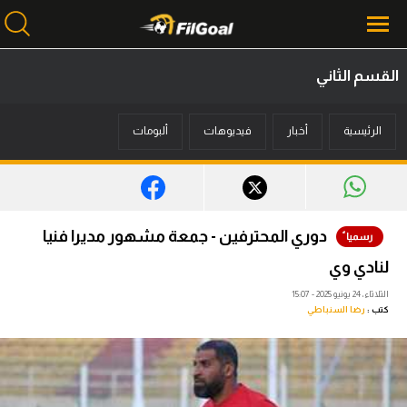
القسم الثاني
محتوى إخباري
الرئيسية
أخبار
فيديوهات
ألبومات
الرئيسية
أخبار
مباريات
دوري المحترفين - جمعة مشهور مديرا فنيا
ميركاتو
لنادي وي
فانتازي في الجول
الثلاثاء، 24 يونيو 2025 - 15:07
كتب :
رضا السنباطي
مسابقة التوقعات
فيديوهات
عدسات