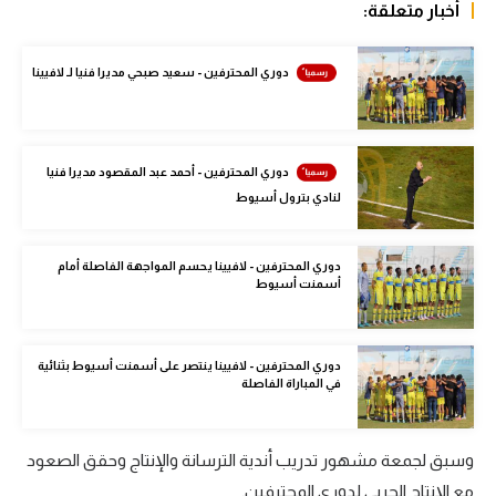
أخبار متعلقة:
الوطن العربي
في المونديال
دوري المحترفين - سعيد صبحي مديرا فنيا لـ لافيينا
رياضة نسائية
آسيا
دوري المحترفين - أحمد عبد المقصود مديرا فنيا
أمريكا
لنادي بترول أسيوط
ركن الألعاب
دوري المحترفين - لافيينا يحسم المواجهة الفاصلة أمام
أسمنت أسيوط
أقسام خاصة
Gamers
دوري المحترفين - لافيينا ينتصر على أسمنت أسيوط بثنائية
في المباراة الفاصلة
ميركاتو
تحقيق في الجول
وسبق لجمعة مشهور تدريب أندية الترسانة والإنتاج وحقق الصعود
تقرير في الجول
مع الإنتاج الحربي لدوري المحترفين.