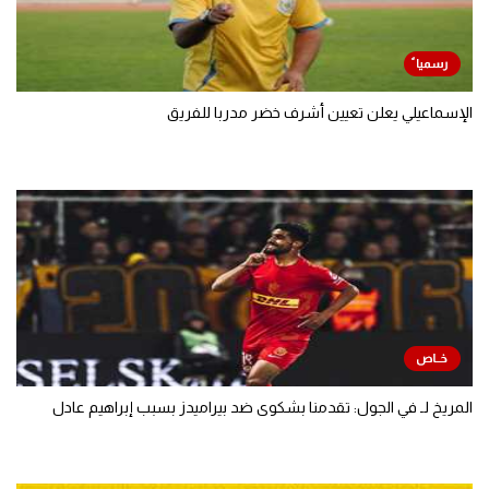
الإسماعيلي يعلن تعيين أشرف خضر مدربا للفريق
المريخ لـ في الجول: تقدمنا بشكوى ضد بيراميدز بسبب إبراهيم عادل