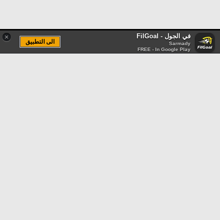
في الجول - FilGoal
×
الى التطبيق
Sarmady
FREE - In Google Play