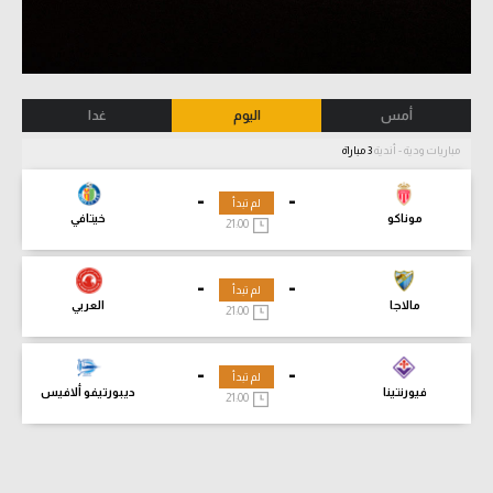
أمس
اليوم
غدا
مباريات ودية - أندية
3 مباراة
-
-
لم تبدأ
موناكو
خيتافي
21:00
-
-
لم تبدأ
مالاجا
العربي
21:00
-
-
لم تبدأ
فيورنتينا
ديبورتيفو ألافيس
21:00