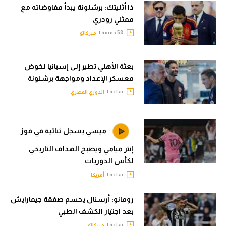
ذا أثليتك: برشلونة يبدأ مفاوضاته مع
ممثلي رودري
58 دقيقة |
ميركاتو
بعثة الأهلي تطير إلى إسبانيا لخوض
معسكر الإعداد ومواجهة برشلونة
ساعة |
الدوري المصري
ميسي يسجل ثنائية في فوز
إنتر ميامي ويصبح الهداف التاريخي
لكأس الدوريات
ساعة |
أمريكا
رومانو: أرسنال يحسم صفقة جيمارايش
بعد اجتياز الكشف الطبي
ساعة |
ميركاتو