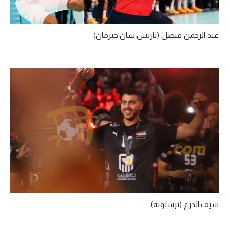
الوطن العربي
في المونديال
عبد الرحمن فيصل (باريس سان جيرمان)
رياضة نسائية
آسيا
أمريكا
ركن الألعاب
أقسام خاصة
Gamers
ميركاتو
تحقيق في الجول
سيف الدرع (برشلونة)
تقرير في الجول