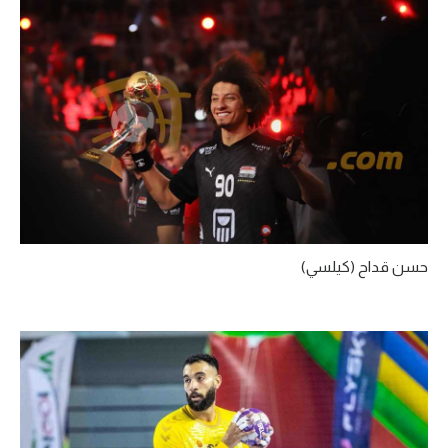
حسن قداح (كيلسي)