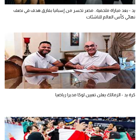
يد - بعد مباراة ملحمية.. مصر تخسر من إسبانيا بفارق هدف في نصف
نهائي كأس العالم للناشئات
كرة يد - الزمالك يعلن تعيين لوكا مديرا رياضيا