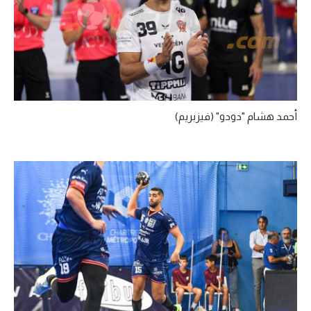
أحمد هشام "دودو" (فيزبريم)