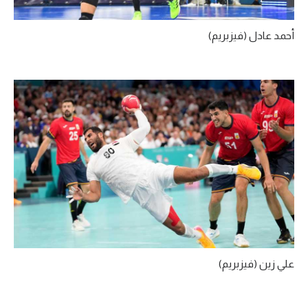
أحمد عادل (فيزبريم)
علي زين (فيزبريم)