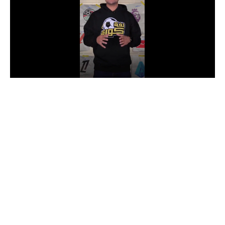
الدوري السعودي للمحترفين
دوري أبطال أوروبا
دوري أبطال إفريقيا
كل البطولات
أقسام
الكرة المصرية
الدوري المصري
الكرة الأوروبية
الكرة الإفريقية
منتخب مصر