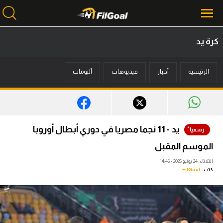
كرة يد
محتوى إخباري
الرئيسية
أخبار
فيديوهات
ألبومات
الرئيسية
أخبار
مباريات
يد - 11 نجما مصريا في دوري أبطال أوروبا
ميركاتو
الموسم المقبل
فانتازي في الجول
الثلاثاء، 24 يونيو 2025 - 14:46
كتب :
FilGoal
مسابقة التوقعات
فيديوهات
عدسات