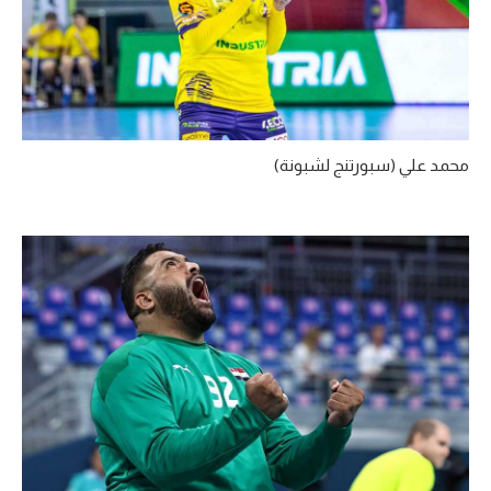
محمد علي (سبورتنج لشبونة)