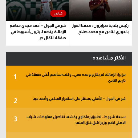
رئيس بلدية طرابزون: هدفنا الفوز
خبر في الجول – أحمد مجدي مدافع
بالدوري الثامن مع محمد صلاح
الزمالك ينضم لـ بترول أسيوط في
صفقة انتقال حر
الأكثر مشاهدة
بيزيرا: الزمالك لم يلتزم بوعده معي.. وكنت سأصبح أغلى صفقة في
1
تاريخ النادي
خبر في الجول – الأهلي يستقر على استمرار الساعي وأحمد عيد
2
سبعة شروط.. تطبيق زملكاوي يكشف تفاصيل مفاوضات شباب
3
الأهلي لضم بيزيرا قبل غلق الملف