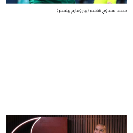
محمد ممدوح هاشم (يوروفارم بيلستر)