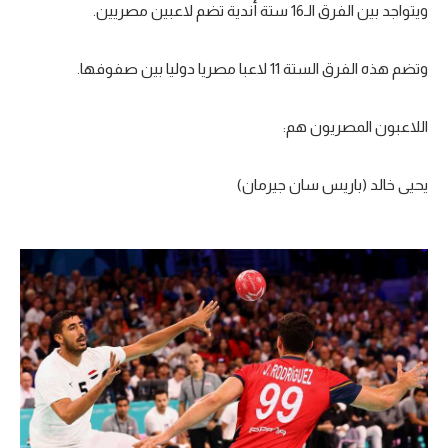
ويتواجد بين الفرق الـ16 ستة أندية تضم لاعبين مصريين.
سعودي في الجول
الدوري الإنجليزي
وتضم هذه الفرق الستة 11 لاعبا مصريا دوليا بين صفوفها.
الدوري الإسباني
اللاعبون المصريون هم:
دوري أبطال أوروبا
يحيى خالد (باريس سان جيرمان)
القسم الثاني
رياضات أخرى
أمم إفريقيا
كرة السلة الأمريكية
كرة سلة
كرة يد
كرة طائرة