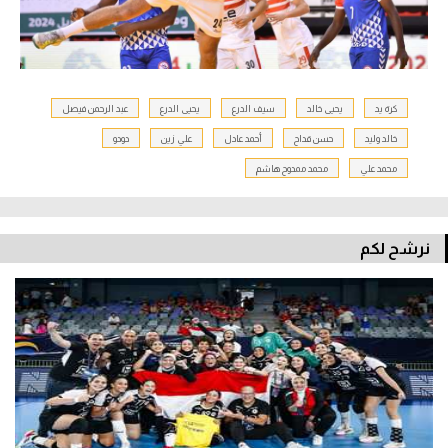
كرة يد
يحيى خالد
سيف الدرع
يحيى الدرع
عبد الرحمن فيصل
خالد وليد
حسن قداح
أحمد عادل
علي زين
دودو
محمد علي
محمد ممدوح هاشم
نرشح لكم