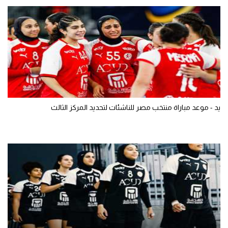
يد - موعد مباراة منتخب مصر للناشئات لتحديد المركز الثالث