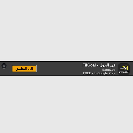
في الجول - FilGoal
×
الى التطبيق
Sarmady
FREE - In Google Play