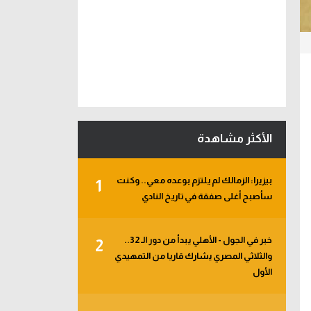
الأكثر مشاهدة
بيزيرا: الزمالك لم يلتزم بوعده معي.. وكنت
1
سأصبح أغلى صفقة في تاريخ النادي
خبر في الجول - الأهلي يبدأ من دور الـ 32..
2
والثلاثي المصري يشارك قاريا من التمهيدي
الأول