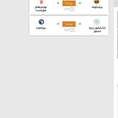
-
-
لم تبدأ
برشلونة
نوتنجهام
22:00
فورست
-
-
لم تبدأ
تشايكور ريزه
بيراميدز
15:00
سبور