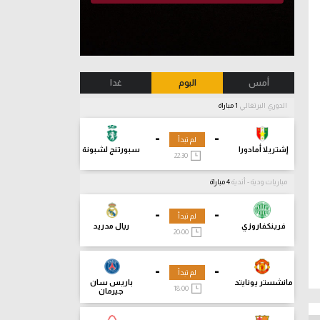
أمس
اليوم
غدا
الدوري البرتغالي
1 مباراة
-
-
لم تبدأ
إشتريلا أمادورا
سبورتنج لشبونة
22:30
مباريات ودية - أندية
4 مباراة
-
-
لم تبدأ
فرينكفاروزي
ريال مدريد
20:00
-
-
لم تبدأ
مانشستر يونايتد
باريس سان
18:00
جيرمان