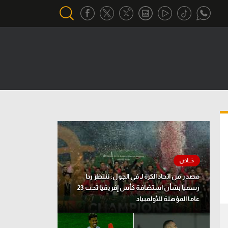
أقسام خاصة
Gamers
يكية
ميركاتو
تحقيق في الجول
تقرير في الجول
تحليل في الجول
مصدر من اتحاد الكرة لـ في الجول: ننتظر ردا
حكايات في الجول
رسميا بشأن استضافة كأس إفريقيا تحت 23
عاما المؤهلة للأولمبياد
كويز في الجول
فيديو في الجول