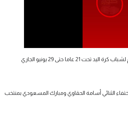
وتستضيف بولندا منافسات كأس العالم لشباب كرة اليد تحت 21 عاما حتى 29 يونيو الجاري
اء الثنائي أسامة الحقاوي ومبارك المسعودي بمنتخب