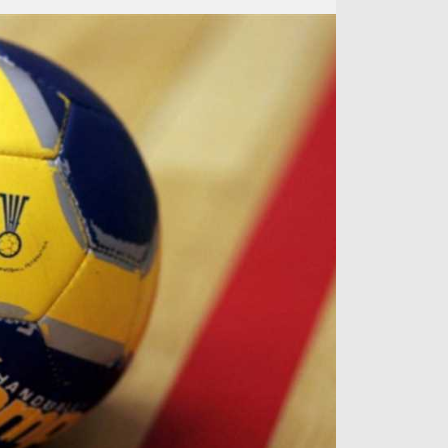
آراء حرة
الدوري ا
ركن الألعاب
دوري أبطا
دوري أبطا
كل البطولات