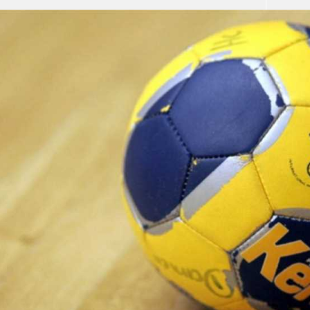
آسيا
دوري أبطال أوروبا
لسعودي للمحترفين
أمريكا
القسم الثاني
ل أوروبا
ركن الألعاب
رياضات أخرى
ل إفريقيا