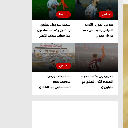
خبر في الجول - الكرمة
سبعة شروط.. تطبيق
العراقي يقترب من ضم
زملكاوي يكشف تفاصيل
مروان حمدي
مفاوضات شباب الأهلي
لضم بيزيرا قبل غلق
الملف
تقرير تركي يكشف موعد
منتخب السويس
الظهور الأول لصلاح مع
بتروجت يضم
طرابزون
الفلسطيني عبد الهادي
راشد