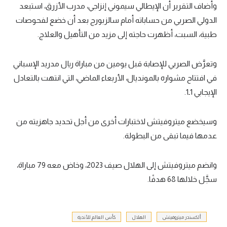
وأضاف التقرير أن الإيطالي سيموني إنزاجي، مدرب الأزرق، استبعد
تحليل في الجول
الدولي الصربي من حساباته أمام سالزبورج بعد أن خضع لفحوصات
طبية، السبت، أظهرت حاجته إلى مزيد من التأهيل والعلاج.
حكايات في الجول
كويز في الجول
وتعرَّض الصربي للإصابة قبل يومين من مباراة ريال مدريد الإسباني
فيديو في الجول
في افتتاح مشواره بالمونديال، الأربعاء الماضي، التي انتهت بالتعادل
الإيجابي 1ـ1.
وسيخضع ميتروفيتش لاختبارات أخرى من أجل تحديد جاهزيته من
عدمها فيما تبقى من البطولة.
وانضم ميتروفيتش إلى الهلال صيف 2023، وخاض معه 79 مباراة،
سجَّل خلالها 68 هدفًا.
ألكسندر ميتروفيتش
الهلال
كأس العالم للأندية