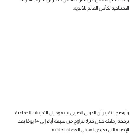
الافتتاحية لكأس العالم للأندية.
سعودي في الجول
الدوري الإنجليزي
الدوري الإسباني
دوري أبطال أوروبا
القسم الثاني
رياضات أخرى
أمم إفريقيا
كرة السلة الأمريكية
كرة سلة
وأوضح التقرير أن الدولي الصربي سيعود إلى التدريبات الجماعية
كرة يد
برفقة زملائه خلال فترة تتراوح من سبعة أيام إلى 14 يومًا بعد
كرة طائرة
الإصابة التي تعرض لها في العضلة الخلفية.