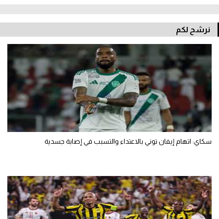
نرشح لكم
سكاي: اتهام إيفان توني بالاعتداء والتسبب في إصابة جسدية