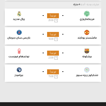
مباريات ودية - أندية
4 مباراة
-
-
لم تبدأ
فرينكفاروزي
ريال مدريد
20:00
-
-
لم تبدأ
مانشستر يونايتد
باريس سان جيرمان
18:00
-
-
لم تبدأ
برشلونة
نوتنجهام فورست
22:00
-
-
لم تبدأ
تشايكور ريزه سبور
بيراميدز
15:00