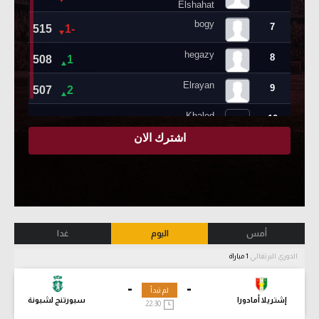
أمس
اليوم
غدا
الدوري البرتغالي
1 مباراة
-
-
لم تبدأ
إشتريلا أمادورا
سبورتنج لشبونة
22:30