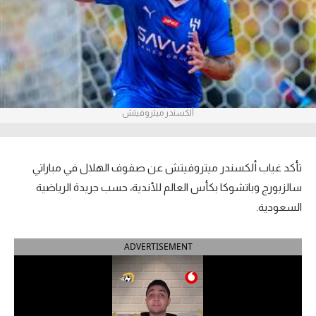
آراء حرة
ركن الألعاب
بطولات
ألكسندر ميتروفيتش
أمريكا 2026
الدوري المصري
تأكد غياب ألكسندر ميتروفيتش عن صفوف الهلال في مباراتي
الدوري الإنجليزي الممتاز
سالزبورج وباتشوكا بكأس العالم للأندية، حسب جريدة الرياضية
السعودية.
الدوري الإسباني
ADVERTISEMENT
الدوري الإيطالي
الدوري الألماني
الدوري الفرنسي