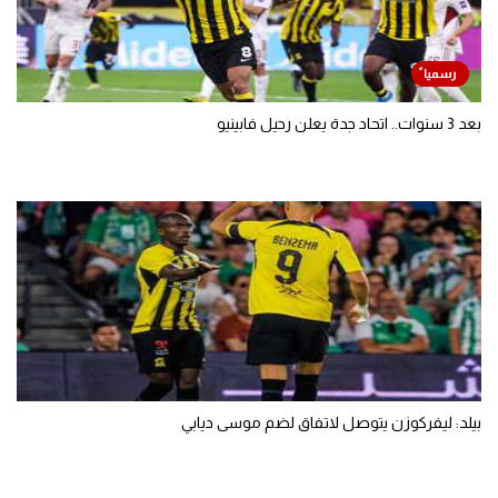
بعد 3 سنوات.. اتحاد جدة يعلن رحيل فابينيو
بيلد: ليفركوزن يتوصل لاتفاق لضم موسى ديابي