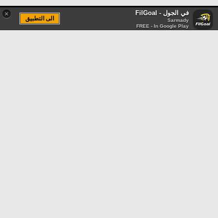
في الجول - FilGoal
×
الى التطبيق
Sarmady
FREE - In Google Play