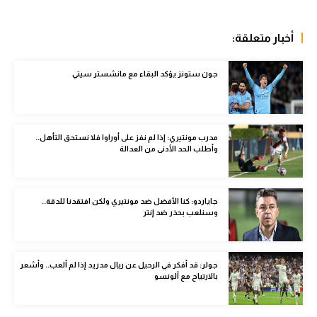
الوطن العربي
أخبار متعلقة:
في المونديال
رياضة نسائية
جون ستونز يؤكد البقاء مع مانشستر سيتي
آسيا
أمريكا
مدرب مونتيري: إذا لم نفز على أوراوا فلا نستحق التأهل..
وأطلب الحد الأدنى من العدالة
ركن الألعاب
جاياردو: كنا الأفضل ضد مونتيري ولكن افتقدنا للدقة..
أقسام خاصة
وسنلعب بحذر ضد إنتر
Gamers
ميركاتو
جولر: قد أفكر في الرحيل عن ريال مدريد إذا لم ألعب.. وأشعر
بالارتياح مع ألونسو
تحقيق في الجول
تقرير في الجول