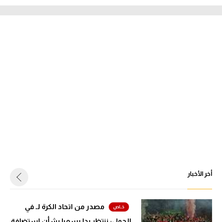
أخر الأخبار
مصدر من اتحاد الكرة لـ في
الجول: ننتظر ردا رسميا بشأن استضافة