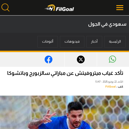
سعودي في الجول
محتوى إخباري
الرئيسية
أخبار
فيديوهات
ألبومات
الرئيسية
أخبار
مباريات
تأكد غياب ميتروفيتش عن مباراتي سالزبورج وباتشوكا
ميركاتو
الأحد، 22 يونيو 2025 - 13:47
كتب :
FilGoal
فانتازي في الجول
مسابقة التوقعات
فيديوهات
عدسات