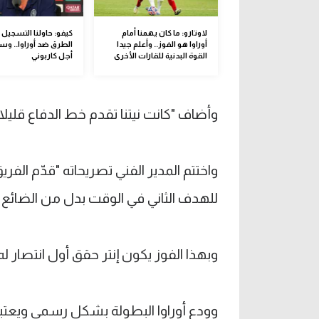
لاوتارو: ما كان يهمنا أمام
كيفو: حاولنا التسجيل 
أوراوا هو الفوز.. وأعلم جيدا
الطرق ضد أوراوا.. وس
القوة البدنية للقارات الأخرى
أجل كاربوني
وأضاف "كانت نيتنا تقدم خط الدفاع قليلا 
واختتم المدير الفني تصريحاته "قدّم الفريق
للهدف الثاني في الوقت بدل من الضائع م
وبهذا الفوز يكون إنتر حقق أول انتصار ل
وودع أوراوا البطولة بشكل رسمي ويعتبر