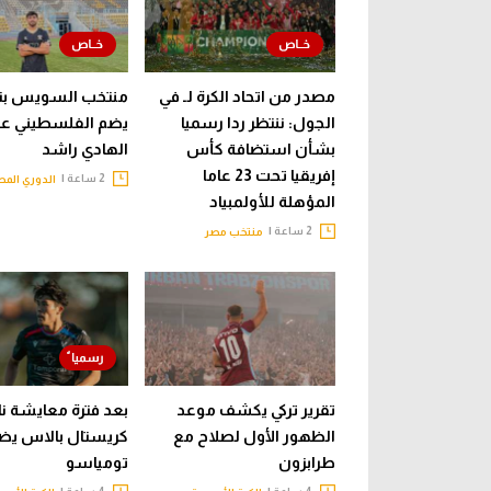
مصدر من اتحاد الكرة لـ في
منتخب السويس بت
الجول: ننتظر ردا رسميا
يضم الفلسطيني عب
بشأن استضافة كأس
الهادي راشد
إفريقيا تحت 23 عاما
2 ساعة |
الدوري الم
المؤهلة للأولمبياد
2 ساعة |
منتخب مصر
تقرير تركي يكشف موعد
بعد فترة معايشة نا
الظهور الأول لصلاح مع
كريستال بالاس يض
طرابزون
تومياسو