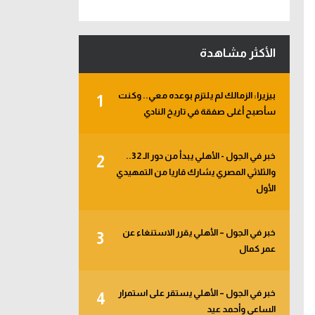
الأكثر مشاهدة
بيزيرا: الزمالك لم يلتزم بوعده معي.. وكنت
1
سأصبح أغلى صفقة في تاريخ النادي
خبر في الجول - الأهلي يبدأ من دور الـ 32..
2
والثلاثي المصري يشارك قاريا من التمهيدي
الأول
خبر في الجول – الأهلي يقرر الاستنغاء عن
3
عمر كمال
خبر في الجول – الأهلي يستقر على استمرار
4
الساعي وأحمد عيد