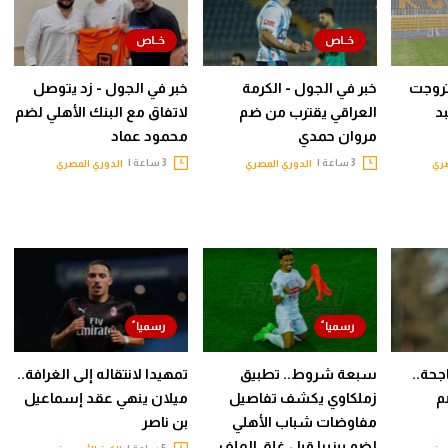
روجت
خبر في الجول - الكرمة
خبر في الجول - زد يتوصل
د
العراقي يقترب من ضم
لاتفاق مع البنك الأهلي لضم
مروان حمدي
محمود عماد
3 ساعة |
3 ساعة |
صري
الدوري المصري
الدوري المصري
جحة..
سبعة شروط.. تطبيق
تمهيدا لانتقاله إلى الغرافة..
م
زملكاوي يكشف تفاصيل
ميلان ينهي عقد إسماعيل
مفاوضات شباب الأهلي
بن ناصر
لضم بيزيرا قبل غلق الملف