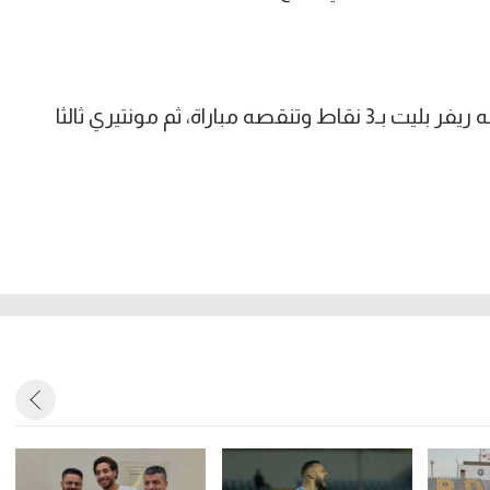
ويتصدر إنتر المجموعة بأربعة نقاط وخلفه ريفر بليت بـ3 نقاط وتنقصه مباراة، ثم مونتيري ثالثا