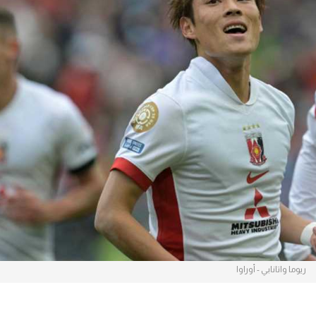
آسيا
دوري أبطال أوروبا
لسعودي للمحترفين
أمريكا
القسم الثاني
ل أوروبا
ركن الألعاب
رياضات أخرى
ل إفريقيا
ريوما واتانابي - أوراوا