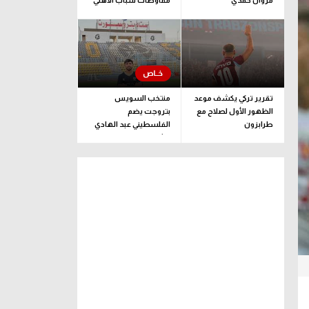
مروان حمدي
مفاوضات شباب الأهلي
لضم بيزيرا قبل غلق
الملف
تقرير تركي يكشف موعد
منتخب السويس
الظهور الأول لصلاح مع
بتروجت يضم
طرابزون
الفلسطيني عبد الهادي
راشد