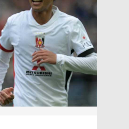
آراء حرة
الدوري ا
ركن الألعاب
دوري أبطا
دوري أبطا
كل البطولات