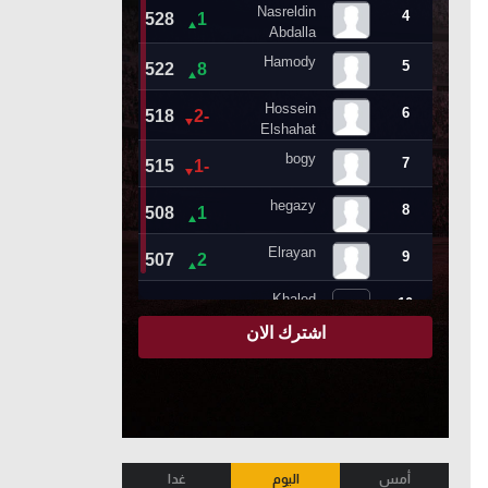
أمس
اليوم
غدا