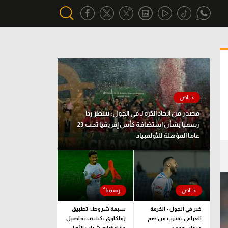
أقسام خاصة
Gamers
يكية
ميركاتو
مصدر من اتحاد الكرة لـ في الجول: ننتظر ردا
تحقيق في الجول
رسميا بشأن استضافة كأس إفريقيا تحت 23
عاما المؤهلة للأولمبياد
تقرير في الجول
تحليل في الجول
حكايات في الجول
كويز في الجول
خبر في الجول - الكرمة
سبعة شروط.. تطبيق
العراقي يقترب من ضم
زملكاوي يكشف تفاصيل
فيديو في الجول