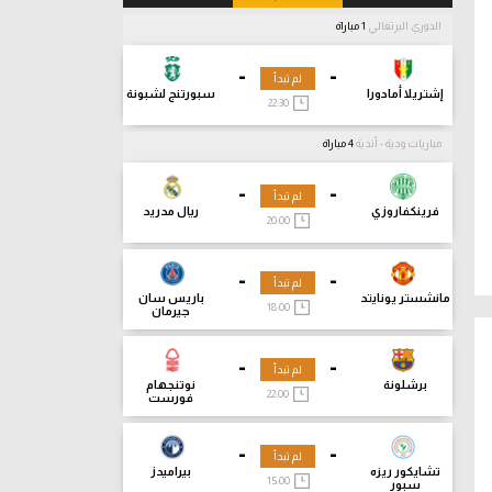
الدوري البرتغالي
1 مباراة
-
-
لم تبدأ
إشتريلا أمادورا
سبورتنج لشبونة
22:30
مباريات ودية - أندية
4 مباراة
-
-
لم تبدأ
فرينكفاروزي
ريال مدريد
20:00
-
-
لم تبدأ
مانشستر يونايتد
باريس سان
18:00
جيرمان
-
-
لم تبدأ
برشلونة
نوتنجهام
22:00
فورست
-
-
لم تبدأ
تشايكور ريزه
بيراميدز
15:00
سبور