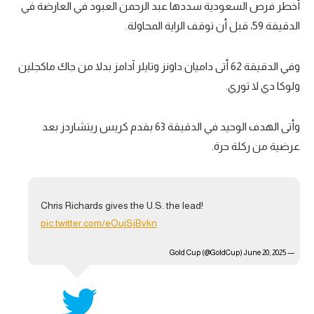
أخطر فرص السعودية سددها عبد الرحمن العبود في العارضة في
تحليل في الجول
الدقيقة 59، قبل أن توقف الراية المحاولة.
حكايات في الجول
وفي الدقيقة 62 أتى داميان داونز وتايلر آدامز بدلا من جاك ماكجلين
كويز في الجول
ولوكا دي لا توري.
فيديو في الجول
وأتى الهدف الوحيد في الدقيقة 63 بقدم كريس ريتشاردز بعد
عرضية من ركلة حرة.
Chris Richards gives the U.S. the lead!
pic.twitter.com/eOujSjBvkn
June 20, 2025
— Gold Cup (@GoldCup)