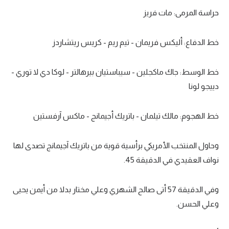
الوطن العربي
حراسة المرمى: مات فريز
في المونديال
خط الدفاع: أليكس فريمان - تيم ريم - كريس ريتشاردز
رياضة نسائية
آسيا
خط الوسط: جاك ماكجلين - سيباستيان بيرهالتر - لوكا دي لا توري -
دييجو لونا
أمريكا
ركن الألعاب
خط الهجوم: مالك تيلمان - باتريك أجيمانج - ماكس آرفستين
وحاول المنتخب الأمريكي برأسية قوية من باتريك آجيمانج تصدى لها
أقسام خاصة
نواف العقيدي في الدقيقة 45.
Gamers
ميركاتو
وفي الدقيقة 57 أتى صالح الشهري وعلي مختار بدلا من أيمن يحيى
تحقيق في الجول
وعلي الحسن.
تقرير في الجول