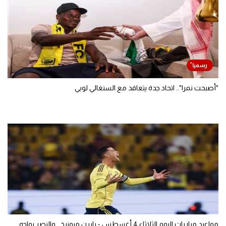
"أصبحت نمرا".. اتحاد جدة يتعاقد مع السنغالي لوبي
مواعيد مباريات اليوم الثلاثاء 4 أغسطس - بايرن ميونيخ.. والنصر يواجه