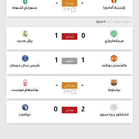
-
-
لم تبدأ
إشتريلا أمادورا
سبورتنج لشبونة
22:30
مباريات ودية - أندية
4 مباراة
1
0
مباشر
فرينكفاروزي
ريال مدريد
1
1
انتهت
مانشستر يونايتد
باريس سان جيرمان
-
-
بعد قليل
برشلونة
نوتنجهام فورست
22:00
0
2
مباشر
تشايكور ريزه سبور
بيراميدز