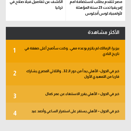
مصر تتقدم بطلب لاستضافة أمم
الكشف عن تفاصيل فيلا صلاح في
إفريقيا تحت 23 سنة المؤهلة
تركيا
لأولمبياد لوس أنجلوس
الأكثر مشاهدة
بيزيرا: الزمالك لم يلتزم بوعده معي.. وكنت سأصبح أغلى صفقة في
1
تاريخ النادي
خبر في الجول - الأهلي يبدأ من دور الـ 32.. والثلاثي المصري يشارك
2
قاريا من التمهيدي الأول
خبر في الجول – الأهلي يقرر الاستنغاء عن عمر كمال
3
خبر في الجول – الأهلي يستقر على استمرار الساعي وأحمد عيد
4