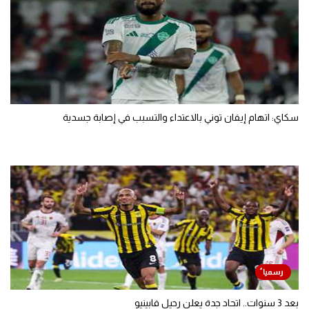
سكاي: اتهام إيفان توني بالاعتداء والتسبب في إصابة جسدية
بعد 3 سنوات.. اتحاد جدة يعلن رحيل فابينيو