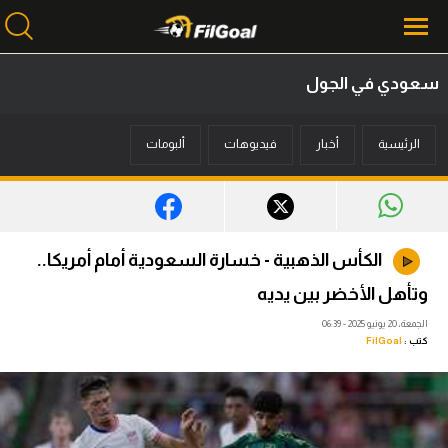
سعودي في الجول
محتوى إخباري
الرئيسية
أخبار
فيديوهات
ألبومات
الرئيسية
أخبار
مباريات
الكأس الذهبية - خسارة السعودية أمام أمريكا..
ميركاتو
وتأهل الأخضر بين يديه
فانتازي في الجول
الجمعة، 20 يونيو 2025 - 06:39
كتب :
FilGoal
مسابقة التوقعات
فيديوهات
عدسات