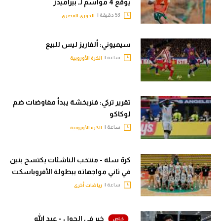
يوقع 4 مواسم لـ بيراميدز
53 دقيقة |
الدوري المصري
سيميوني: ألفاريز ليس للبيع
ساعة |
الكرة الأوروبية
تقرير تركي: فنربخشة يبدأ مفاوضات ضم
لوكاكو
ساعة |
الكرة الأوروبية
كرة سلة - منتخب الناشئات يكتسح بنين
في ثاني مواجهاته ببطولة الأفروباسكت
ساعة |
رياضات أخرى
خبر في الجول - عبد الله