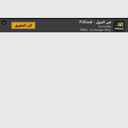
في الجول - FilGoal
×
الى التطبيق
Sarmady
FREE - In Google Play