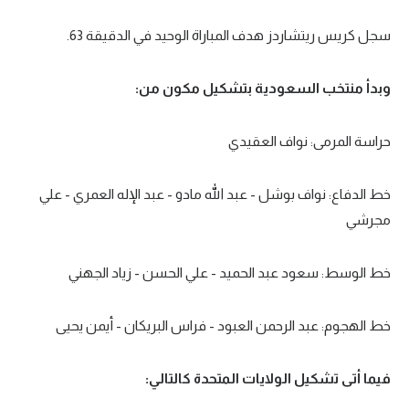
سعودي في الجول
سجل كريس ريتشاردز هدف المباراة الوحيد في الدقيقة 63.
الدوري الإنجليزي
وبدأ منتخب السعودية بتشكيل مكون من:
الدوري الإسباني
دوري أبطال أوروبا
حراسة المرمى: نواف العقيدي
القسم الثاني
خط الدفاع: نواف بوشل - عبد الله مادو - عبد الإله العمري - علي
رياضات أخرى
مجرشي
أمم إفريقيا
خط الوسط: سعود عبد الحميد - علي الحسن - زياد الجهني
كرة السلة الأمريكية
كرة سلة
خط الهجوم: عبد الرحمن العبود - فراس البريكان - أيمن يحيى
كرة يد
فيما أتى تشكيل الولايات المتحدة كالتالي:
كرة طائرة