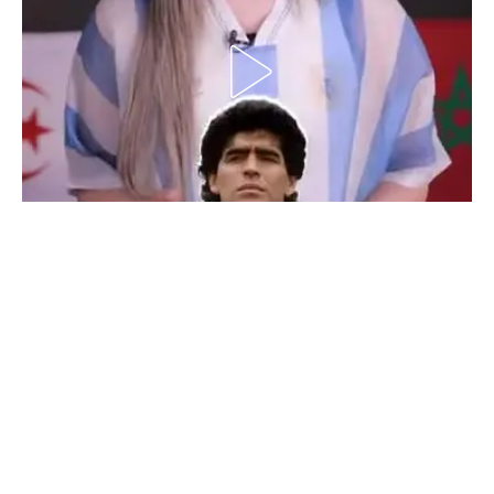
الدوري السعودي للمحترفين
دوري أبطال أوروبا
دوري أبطال إفريقيا
كل البطولات
أقسام
الكرة المصرية
الدوري المصري
الكرة الأوروبية
الكرة الإفريقية
منتخب مصر