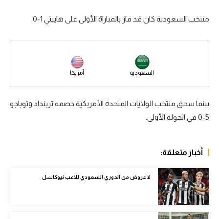
سعودي في الجول
منتخب السعودية كان قد فاز بالمباراة الأولى على هاييتي 1-0.
الدوري الإنجليزي
الدوري الإسباني
دوري أبطال أوروبا
السعودية
أمريكا
القسم الثاني
بينما سحق منتخب الولايات المتحدة الأمريكية خصمه ترينداد وتوباجو
رياضات أخرى
5-0 في الجولة الأولى.
أمم إفريقيا
كرة السلة الأمريكية
أخبار متعلقة:
كرة سلة
لا عروض من الدوري السعودي للاعب نيوكاسل
كرة يد
كرة طائرة