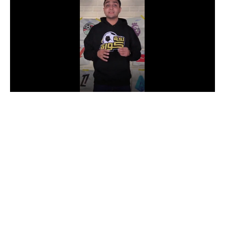
الدوري السعودي للمحترفين
دوري أبطال أوروبا
دوري أبطال إفريقيا
كل البطولات
أقسام
الكرة المصرية
الدوري المصري
الكرة الأوروبية
الكرة الإفريقية
منتخب مصر