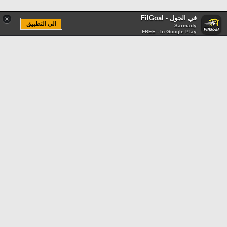
في الجول - FilGoal
×
الى التطبيق
Sarmady
FREE - In Google Play