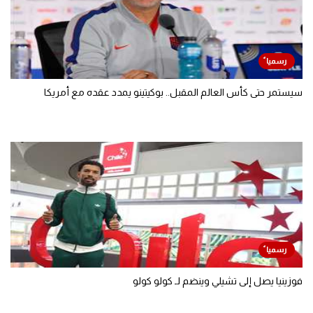
سيستمر حتى كأس العالم المقبل.. بوكيتينو يمدد عقده مع أمريكا
فوزينيا يصل إلى تشيلي وينضم لـ كولو كولو