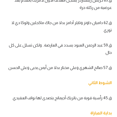
ق 63 كريس ريتشاردز يسجل الهدف الأول لأمريكا بالقدم بعد
عرضية من ركلة حرة
ق 62 داميان داونز وتايلر آدامز بدلا من جاك ماكجلين ولوكا دي لا
توري
ق 59 عبد الرحمن العبود يسدد في العارضة.. ولكن تسلل على كل
حال
ق 57 صالح الشهري وعلي مختار بدلا من أيمن يحيى وعلي الحسن
الشوط الثاني
ق 45 رأسية قوية من باتريك آجيمانج يتصدى لها نواف العقيدي.
بداية المباراة