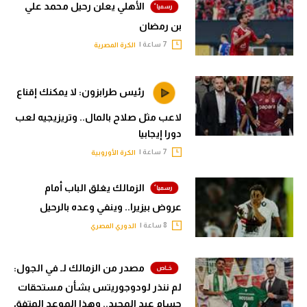
الأهلي يعلن رحيل محمد علي
بن رمضان
7 ساعة |
الكرة المصرية
رئيس طرابزون: لا يمكنك إقناع
لاعب مثل صلاح بالمال.. وتريزيجيه لعب
دورا إيجابيا
7 ساعة |
الكرة الأوروبية
الزمالك يغلق الباب أمام
عروض بيزيرا.. وينفي وعده بالرحيل
8 ساعة |
الدوري المصري
مصدر من الزمالك لـ في الجول:
لم ننذر لودوجوريتس بشأن مستحقات
حسام عبد المجيد.. وهذا الموعد المتفق