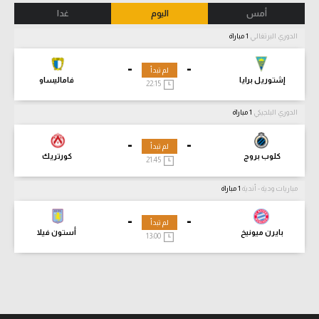
أمس
اليوم
غدا
الدوري البرتغالي
1 مباراة
-
-
لم تبدأ
إشتوريل برايا
فاماليساو
22:15
الدوري البلجيكي
1 مباراة
-
-
لم تبدأ
كلوب بروج
كورتريك
21:45
مباريات ودية - أندية
1 مباراة
-
-
لم تبدأ
بايرن ميونيخ
أستون فيلا
13:00