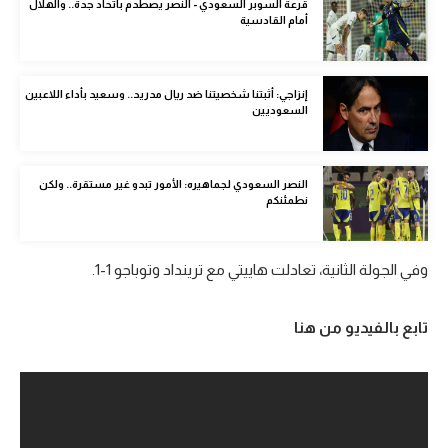
قرعة السوبر السعودي - النصر يصطدم باتحاد جدة.. والهلال
الوطن العربي
أمام القادسية
في المونديال
إنزاجي: أثبتنا شخصيتنا ضد ريال مدريد.. وسعيد بأداء اللاعبين
رياضة نسائية
السعوديين
آسيا
أمريكا
النصر السعودي لجماهيره: الأمور تبدو غير مستقرة.. ولكن
نطمئنكم
ركن الألعاب
وفي الجولة الثانية، تعادلت هاييتي مع ترينداد وتوباجو 1-1.
أقسام خاصة
Gamers
تابع بالفيديو من هنا
ميركاتو
تحقيق في الجول
تقرير في الجول