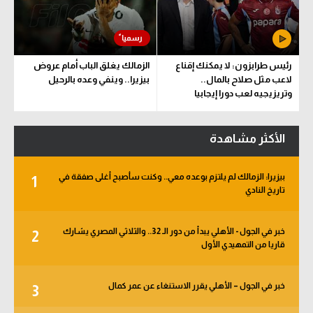
رئيس طرابزون: لا يمكنك إقناع
الزمالك يغلق الباب أمام عروض
لاعب مثل صلاح بالمال..
بيزيرا.. وينفي وعده بالرحيل
وتريزيجيه لعب دورا إيجابيا
الأكثر مشاهدة
بيزيرا: الزمالك لم يلتزم بوعده معي.. وكنت سأصبح أغلى صفقة في
1
تاريخ النادي
خبر في الجول - الأهلي يبدأ من دور الـ 32.. والثلاثي المصري يشارك
2
قاريا من التمهيدي الأول
خبر في الجول – الأهلي يقرر الاستنغاء عن عمر كمال
3