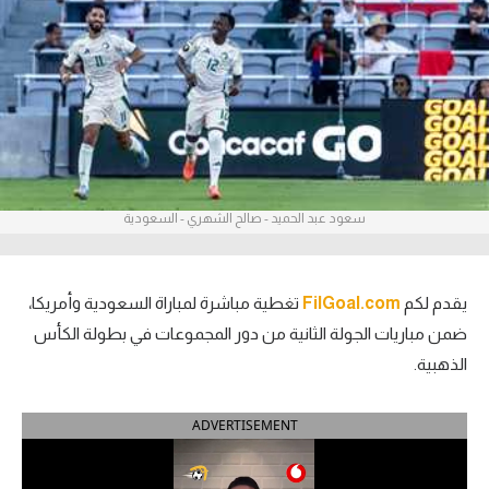
آراء حرة
ركن الألعاب
بطولات
أمريكا 2026
سعود عبد الحميد - صالح الشهري - السعودية
الدوري المصري
الدوري الإنجليزي الممتاز
يقدم لكم
FilGoal.com
تغطية مباشرة لمباراة السعودية وأمريكا،
الدوري الإسباني
ضمن مباريات الجولة الثانية من دور المجموعات في بطولة الكأس
الذهبية.
الدوري الإيطالي
ADVERTISEMENT
الدوري الألماني
الدوري الفرنسي