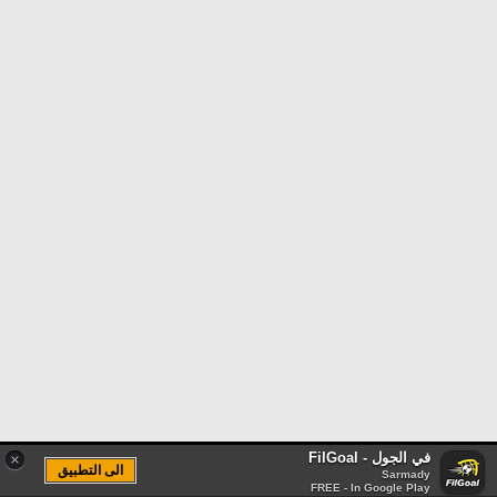
في الجول - FilGoal
×
الى التطبيق
Sarmady
FREE - In Google Play