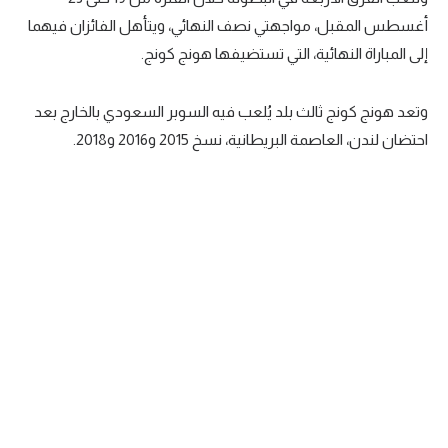
أغسطس المقبل، مواجهتي نصف النهائي، ويتأهل الفائزان فيهما
سعودي في الجول
إلى المباراة النهائية، التي تستضيفها هونج كونج.
الدوري الإنجليزي
الدوري الإسباني
وتعد هونج كونج ثالث بلد يُلعب فيه السوبر السعودي بالخارج بعد
احتضان لندن، العاصمة البريطانية، نسخ 2015 و2016 و2018.
دوري أبطال أوروبا
القسم الثاني
رياضات أخرى
أمم إفريقيا
كرة السلة الأمريكية
كرة سلة
كرة يد
كرة طائرة