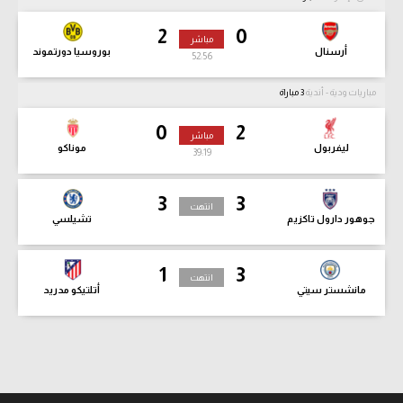
2
0
مباشر
أرسنال
بوروسيا دورتموند
52:58
مباريات ودية - أندية
3 مباراة
0
2
مباشر
ليفربول
موناكو
39:21
3
3
انتهت
جوهور دارول تاكزيم
تشيلسي
1
3
انتهت
مانشستر سيتي
أتلتيكو مدريد