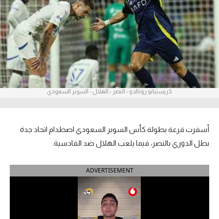
آراء حرة
ركن الألعاب
بطولات
أمريكا 2026
كريستيانو رونالدو - النصر - الهلال - السوبر السعودي
الدوري المصري
الدوري الإنجليزي الممتاز
أسفرت قرعة بطولة كأس السوبر السعودي اصطدام اتحاد جدة
بطل الدوري بالنصر، فيما يلعب الهلال ضد القادسية.
الدوري الإسباني
ADVERTISEMENT
الدوري الإيطالي
الدوري الألماني
الدوري الفرنسي