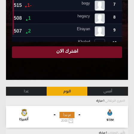
أمس
اليوم
غدا
الدوري البرتغالي
1 مباراة
-
-
لم تبدأ
بورتو
ألفيركا
20:00
كأس الإمارات
1 مباراة