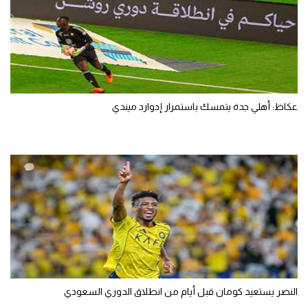
عكاظ: أهلي جدة يتمسك باستمرار إدوارد ميندي
النصر يستعيد كومان قبل أيام من انطلاق الدوري السعودي