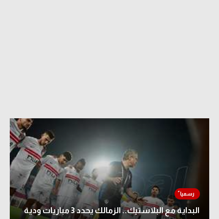
البداية مع البلاستيك.. الزمالك يحدد 3 مباريات ودية