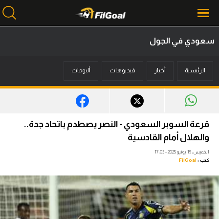
سعودي في الجول
محتوى إخباري
الرئيسية
أخبار
فيديوهات
ألبومات
الرئيسية
أخبار
مباريات
قرعة السوبر السعودي - النصر يصطدم باتحاد جدة..
ميركاتو
والهلال أمام القادسية
الخميس، 19 يونيو 2025 - 17:03
فانتازي في الجول
كتب :
FilGoal
مسابقة التوقعات
فيديوهات
عدسات