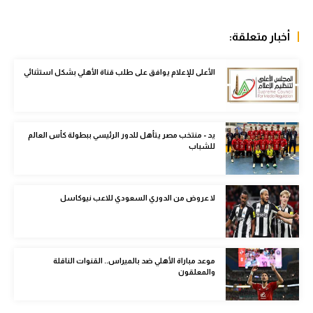
الوطن العربي
أخبار متعلقة:
في المونديال
رياضة نسائية
الأعلى للإعلام يوافق على طلب قناة الأهلي بشكل استثنائي
آسيا
أمريكا
يد - منتخب مصر يتأهل للدور الرئيسي ببطولة كأس العالم
للشباب
ركن الألعاب
لا عروض من الدوري السعودي للاعب نيوكاسل
أقسام خاصة
Gamers
ميركاتو
موعد مباراة الأهلي ضد بالميراس.. القنوات الناقلة
والمعلقون
تحقيق في الجول
تقرير في الجول