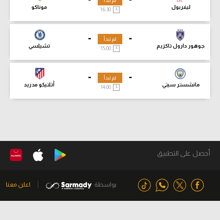
لم تبدأ
ليفربول
موناكو
16:30
-
-
لم تبدأ
جوهور دارول تاكزيم
تشيلسي
15:00
-
-
لم تبدأ
مانشستر سيتي
أتلتيكو مدريد
14:00
أحصل على التطبيق
بواسطة
اعلن معنا