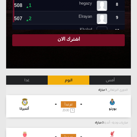
أمس
اليوم
غدا
الدوري البرتغالي
1 مباراة
-
-
لم تبدأ
بورتو
ألفيركا
20:00
مباريات ودية - أندية
3 مباراة
-
-