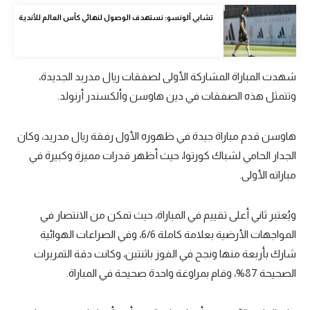
الوطن العربي
تشابي ألونسو: نستهدف الوصول لنهائي كأس العالم للأندية
في المونديال
رياضة نسائية
شهدت المباراة المشاركة الأولى لصفقات ريال مدريد الجديدة،
وتتمثل هذه الصفقات في دين هاوسن وألكسندر أرنولد.
آسيا
أمريكا
هاوسن قدم مباراة جيدة في ظهوره الأول رفقة ريال مدريد، وكان
ركن الألعاب
الجدار الحامي لشباك كورتوا، حيث أظهر قدرات مميزة وكبيرة في
مباراته الأولى.
أقسام خاصة
ويُعتبر ثاني أعلى تقييم في المباراة، حيث تمكن من الانتصار في
Gamers
المواجهات الأرضية بعلامة كاملة 6/6، وفي الصراعات الهوائية
ميركاتو
شارك بأربعة منها ونجح في الفوز باثنتين، وكانت دقة التمريرات
الصحيحة 87%، وقام بمراوغة واحدة صحيحة في المباراة.
تحقيق في الجول
تقرير في الجول