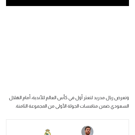
الدوري السعودي للمحترفين
دوري أبطال أوروبا
دوري أبطال إفريقيا
كل البطولات
أقسام
الكرة المصرية
الدوري المصري
وتعرض ريال مدريد لتعثر أول في كأس العالم للأندية، أمام الهلال
السعودي ضمن منافسات الجولة الأولى من المجموعة الثامنة.
الكرة الأوروبية
الكرة الإفريقية
منتخب مصر