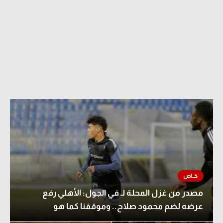
مصدر من غزل المحلة لـ في الجول: الأهلي رفع
عرضه لضم محمود صلاح.. وموقفنا كما هو