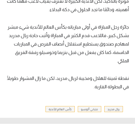
مؤثرة بالتأكيد، لكن الأندية الكبيرة لا تعترف بغياب لاعب مهما كانت
أهميته، ودائمًا ما تجد الحلول في دكة البدلاء.
جائزة رجل المباراة في أولى مبارياته بكأس العالم للأندية شيء مبشر
بشكل كبير، فاللاعب قدم الكثير في المباراة وأثبت حاجة ريال مدريد
لمهاجم صندوق يستطيع استغلال أنصاف الفرص في المباريات
الحاسمة، كما كان يفعل من قبل بنزيما وخوسيلو رفقة الفريق
الملكي.
نقطة ثمينة للهلال ومخيبة لريال مدريد، لكن ما زال المشوار طويلًا
في البطولة القارية.
ريال مدريد
تشابي ألونسو
كأس العالم للأندية