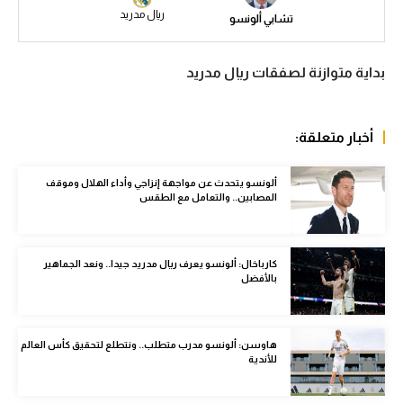
ريال مدريد
تشابي ألونسو
سعودي في الجول
الدوري الإنجليزي
بداية متوازنة لصفقات ريال مدريد
الدوري الإسباني
دوري أبطال أوروبا
أخبار متعلقة:
القسم الثاني
ألونسو يتحدث عن مواجهة إنزاجي وأداء الهلال وموقف
المصابين.. والتعامل مع الطقس
رياضات أخرى
أمم إفريقيا
كارباخال: ألونسو يعرف ريال مدريد جيدا.. ونعد الجماهير
كرة السلة الأمريكية
بالأفضل
كرة سلة
هاوسن: ألونسو مدرب متطلب.. ونتطلع لتحقيق كأس العالم
كرة يد
للأندية
كرة طائرة