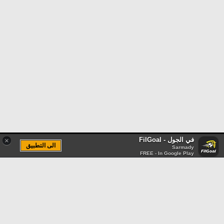
في الجول - FilGoal
×
الى التطبيق
Sarmady
FREE - In Google Play