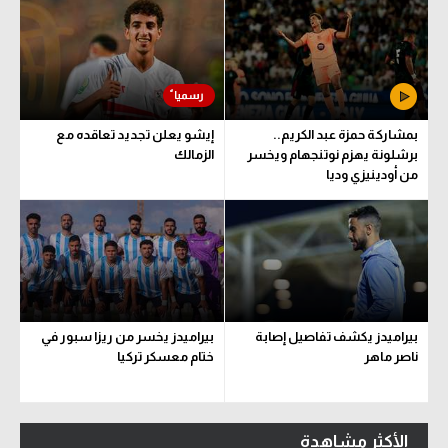
بمشاركة حمزة عبد الكريم..
إيشو يعلن تجديد تعاقده مع
برشلونة يهزم نوتنجهام ويخسر
الزمالك
من أودينيزي وديا
بيراميدز يكشف تفاصيل إصابة
بيراميدز يخسر من ريزا سبور في
ناصر ماهر
ختام معسكر تركيا
الأكثر مشاهدة