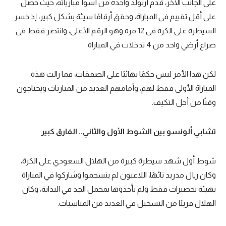
على الجانب الآخر، قدم أرنولد واحدة من أسوأ مبارياته، حيث حصل
تحليل في الجول
على أقل تقييم في المباراة، وحقق أرقامًا سيئة بشكل كبير، إذ خسر
السيطرة على الكرة في 12 مرة وهو الرقم الأعلى، وانتصر فقط في
حكايات في الجول
صراع أرضي واحد من 4 تدخلات في المباراة.
كويز في الجول
لكن هذا الأمر ليس حكمًا نهائيًا على الصفقات، فما زالت هذه
فيديو في الجول
المباراة الأولى فقط لهم، وأمامهم العديد من المباريات ويحتاجون
وقتًا من أجل التكيف.
تشابي ألونسو بين الشوط الأول والثاني.. الفارق كبير
شوط أول شهد سيطرة كبيرة من الهلال السعودي على الكرة،
وكان ريال مدريد تائهًا، اللاعبون لم ينسجموا وشاركوا في المباراة
بهيئة تحضيرات فقط ولم يأخذوها بمحمل الجد في البداية، وكان
الهلال قريبًا من التسجيل في العديد من المناسبات.