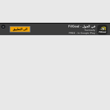
في الجول - FilGoal
×
الى التطبيق
Sarmady
FREE - In Google Play