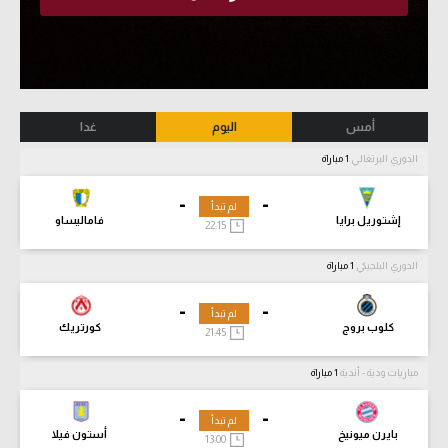
أمس
اليوم
غدا
الدوري البرتغالي
1 مباراة
-
-
لم تبدأ
إشتوريل برايا
فاماليساو
22:15
الدوري البلجيكي
1 مباراة
-
-
لم تبدأ
كلوب بروج
كورتريك
21:45
مباريات ودية - أندية
1 مباراة
-
-
لم تبدأ
بايرن ميونيخ
أستون فيلا
13:00