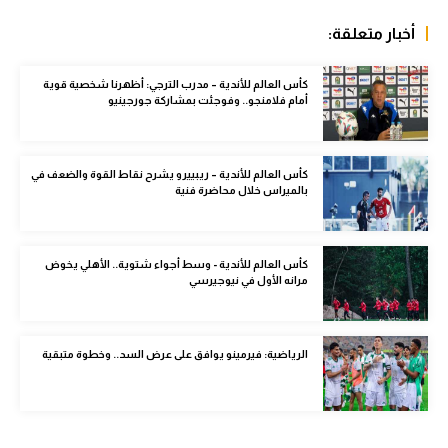
سعودي في الجول
أخبار متعلقة:
الدوري الإنجليزي
كأس العالم للأندية – مدرب الترجي: أظهرنا شخصية قوية
أمام فلامنجو.. وفوجئت بمشاركة جورجينيو
الدوري الإسباني
دوري أبطال أوروبا
كأس العالم للأندية – ريبييرو يشرح نقاط القوة والضعف في
القسم الثاني
بالميراس خلال محاضرة فنية
رياضات أخرى
كأس العالم للأندية - وسط أجواء شتوية.. الأهلي يخوض
أمم إفريقيا
مرانه الأول في نيوجيرسي
كرة السلة الأمريكية
كرة سلة
الرياضية: فيرمينو يوافق على عرض السد.. وخطوة متبقية
كرة يد
كرة طائرة