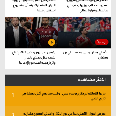
تسريب خطاب بيزيرا يصب في
البيان المشترك بشأن مشروع
صالحنا.. وقرارنا نهائي
استثمار فيفا
الأهلي يعلن رحيل محمد علي بن
رئيس طرابزون: لا يمكنك إقناع
رمضان
لاعب مثل صلاح بالمال..
وتريزيجيه لعب دورا إيجابيا
الأكثر مشاهدة
بيزيرا: الزمالك لم يلتزم بوعده معي.. وكنت سأصبح أغلى صفقة في
1
تاريخ النادي
خبر في الجول - الأهلي يبدأ من دور الـ 32.. والثلاثي المصري يشارك
2