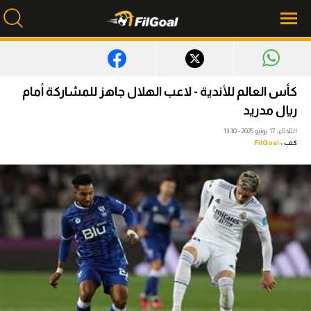
محتوى إخباري
كأس العالم للأندية - لاعب الهلال جاهز للمشاركة أمام
ريال مدريد
الرئيسية
الثلاثاء، 17 يونيو 2025 - 13:30
أخبار
كتب :
FilGoal
مباريات
ميركاتو
فانتازي في الجول
مسابقة التوقعات
فيديوهات
عدسات