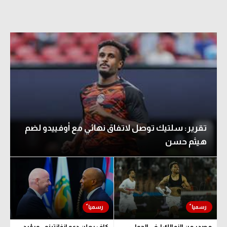
تقرير: سلتيك توصل لاتفاق نهائي مع أوفييدو لضم
هيثم حسن
مصدر من الزمالك لـ في الجول:
كاف يعلن دعم إنفانتينو.. ويؤيد