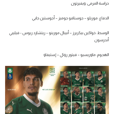
حراسة المرمى: ويفيرتون
تحليل في الجول
حكايات في الجول
الدفاع: موريلو – جوستافو جوميز – أجوستين جايي
كويز في الجول
الوسط: خواكين بيكريرز – أنيبال مورينو – ريتشارد ريوس - فيليبي
فيديو في الجول
أندرسون
الهجوم: ماوريسيو – فيتور روكي – إستيفاو