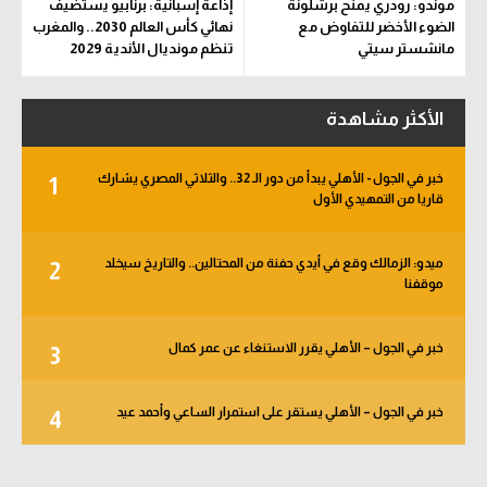
موندو: رودري يمنح برشلونة
إذاعة إسبانية: برنابيو يستضيف
الضوء الأخضر للتفاوض مع
نهائي كأس العالم 2030.. والمغرب
مانشستر سيتي
تنظم مونديال الأندية 2029
الأكثر مشاهدة
خبر في الجول - الأهلي يبدأ من دور الـ 32.. والثلاثي المصري يشارك
1
قاريا من التمهيدي الأول
ميدو: الزمالك وقع في أيدي حفنة من المحتالين.. والتاريخ سيخلد
2
موقفنا
خبر في الجول – الأهلي يقرر الاستنغاء عن عمر كمال
3
خبر في الجول – الأهلي يستقر على استمرار الساعي وأحمد عيد
4