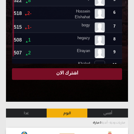
أمس
اليوم
غدا
مباريات ودية - أندية
3 مباراة