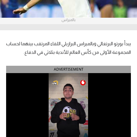
آراء حرة
بالميراس
ركن الألعاب
بطولات
يبدأ بورتو البرتغالي وبالميراس البرازيلي اللقاء المرتقب بينهما لحساب
أمريكا 2026
المجموعة الأولى من كأس العالم للأندية بثلاثي في الدفاع.
الدوري المصري
ADVERTISEMENT
الدوري الإنجليزي الممتاز
الدوري الإسباني
الدوري الإيطالي
الدوري الألماني
الدوري الفرنسي