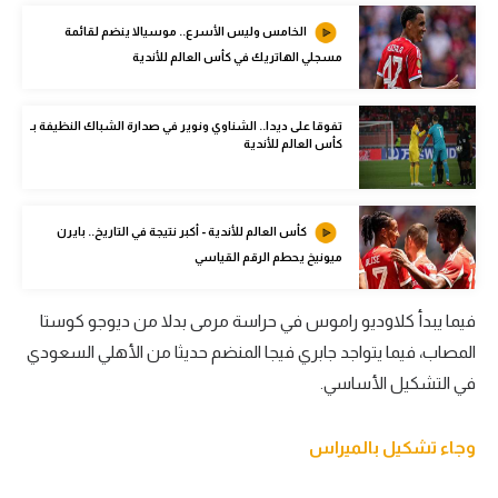
الوطن العربي
الخامس وليس الأسرع.. موسيالا ينضم لقائمة
مسجلي الهاتريك في كأس العالم للأندية
في المونديال
رياضة نسائية
تفوقا على ديدا.. الشناوي ونوير في صدارة الشباك النظيفة بـ
كأس العالم للأندية
آسيا
أمريكا
كأس العالم للأندية - أكبر نتيجة في التاريخ.. بايرن
ركن الألعاب
ميونيخ يحطم الرقم القياسي
فيما يبدأ كلاوديو راموس في حراسة مرمى بدلا من ديوجو كوستا
أقسام خاصة
المصاب، فيما يتواجد جابري فيجا المنضم حديثا من الأهلي السعودي
Gamers
في التشكيل الأساسي.
ميركاتو
تحقيق في الجول
وجاء تشكيل بالميراس
تقرير في الجول