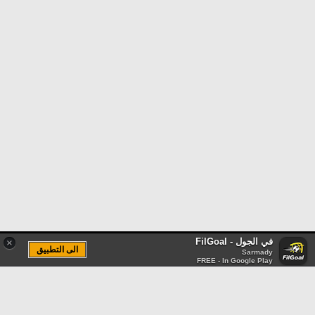
في الجول - FilGoal
×
الى التطبيق
Sarmady
FREE - In Google Play