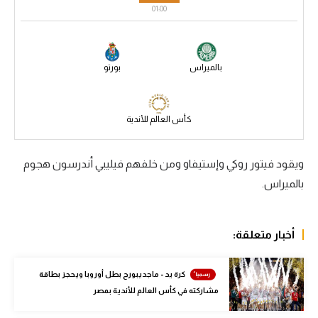
01:00
سعودي في الجول
الدوري الإنجليزي
بالميراس
بورتو
الدوري الإسباني
دوري أبطال أوروبا
كأس العالم للأندية
القسم الثاني
رياضات أخرى
ويقود فيتور روكي وإستيفاو ومن خلفهم فيليبي أندرسون هجوم
بالميراس.
أمم إفريقيا
كرة السلة الأمريكية
أخبار متعلقة:
كرة سلة
كرة يد
كرة يد - ماجديبورج بطل أوروبا ويحجز بطاقة
مشاركته في كأس العالم للأندية بمصر
كرة طائرة