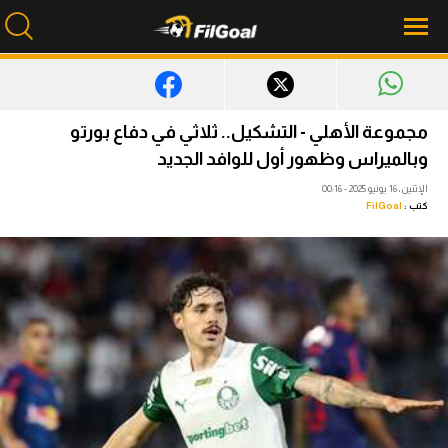
محتوى إخباري
مجموعة الأهلي - التشكيل.. ثلاثي في دفاع بورتو
الرئيسية
وبالميراس وظهور أول للوافد الجديد
الإثنين، 16 يونيو 2025 - 00:16
أخبار
كتب :
FilGoal
مباريات
ميركاتو
فانتازي في الجول
مسابقة التوقعات
فيديوهات
عدسات