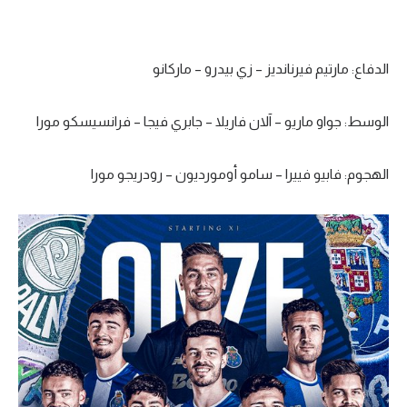
الدفاع: مارتيم فيرنانديز – زي بيدرو – ماركانو
الوسط: جواو ماريو – آلان فاريلا – جابري فيجا – فرانسيسكو مورا
الهجوم: فابيو فييرا – سامو أومورديون – رودريجو مورا