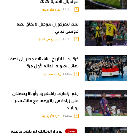
مونديال الأندية 2029
ساعة |
الكرة الأوروبية
بيلد: ليفركوزن يتوصل لاتفاق لضم
موسى ديابي
ساعة |
سعودي في الجول
كرة يد - للتاريخ.. ناشئات مصر إلى نصف
نهائي بطولة العالم لأول مرة
ساعة |
رياضة نسائية
رغم الإعارة.. راشفورد وأونانا يحصلان
على زيادة في راتبيهما مع مانشستر
يونايتد
ساعة |
الكرة الأوروبية
بيزيرا: الزمالك لم يلتزم بوعده