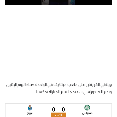
الدوري السعودي للمحترفين
دوري أبطال أوروبا
دوري أبطال إفريقيا
كل البطولات
أقسام
الكرة المصرية
الدوري المصري
ويلتقي الفريقان على ملعب ميتلايف في الواحدة صباحا ليوم الإثنين،
ويدير الهندوراسي سعيد مارتينيز المباراة تحكيميا.
الكرة الأوروبية
الكرة الإفريقية
0
0
بالميراس
بورتو
منتخب مصر
انتهت