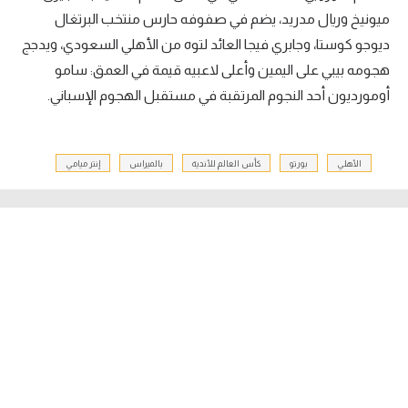
ميونيخ وريال مدريد، يضم في صفوفه حارس منتخب البرتغال
ديوجو كوستا، وجابري فيجا العائد لتوه من الأهلي السعودي، ويدجج
هجومه بيبي على اليمين وأعلى لاعبيه قيمة في العمق: سامو
أومورديون أحد النجوم المرتقبة في مستقبل الهجوم الإسباني.
الأهلي
بورتو
كأس العالم للأندية
بالميراس
إنتر ميامي