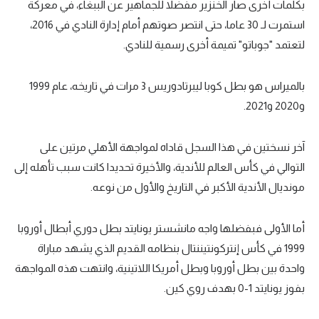
بكلمات أخرى صار الخنزير مفضلا للجماهير عن الببغاء، في معركة
استمرت لـ 30 عاما، حتى انتصر صوتهم أمام إدارة النادي في 2016،
لتعتمد "جوباتو" تميمة أخرى رسمية للنادي.
بالميراس هو بطل كوبا ليبرتادوريس 3 مرات في تاريخه، عام 1999
و2020 و2021.
آخر نسختين في هذا السجل قاداه لمواجهة الأهلي مرتين على
التوالي في كأس العالم للأندية، والأخيرة تحديدا كانت سبب تأهله إلى
مونديال الأندية الأكبر في التاريخ والأول من نوعه.
أما الأولى فبفضلها واجه مانشستر يونايتد بطل دوري أبطال أوروبا
1999 في كأس إنتركونتيننتال بنظامه القديم الذي يشهد مباراة
واحدة بين بطل أوروبا وبطل أمريكا اللاتينية، وانتهت هذه المواجهة
بفوز يونايتد 1-0 بهدف روي كين.