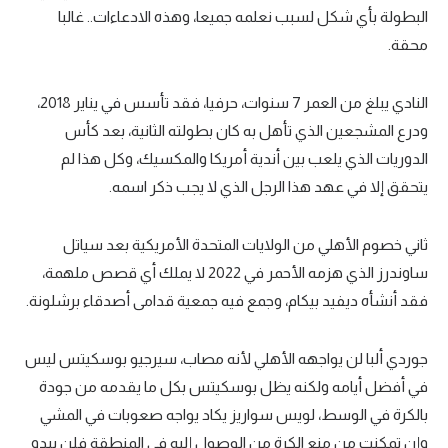
البطولة بأي شكل لسبب نعلمه جميعا، وهذه الادعاءات.. غالبا
محقة.
النادي يبلغ من العمر 7 سنوات، حرفيا، فقد تأسس في يناير 2018،
ودرع المشجعين الذي تأهل به كان بطولته الثانية، بعد كأس
الدوريات الذي يلعب بين أندية أمريكا والمكسيك، وكل هذا لم
يتحقق إلا في عهد هذا الرجل الذي لا يجب ذكر اسمه.
ثاني خصوم الأهلي من الولايات المتحدة الأمريكية بعد سياتل
ساوندرز الذي هزمه الأحمر في 2022 لا يملك أي قصص ملهمة،
فقد أنشأه ديفيد بيكام، وجمع فيه جمعية قدامى أصدقاء برشلونة.
جوردي ألبا لن يواجهه الأهلي لأنه مصاب، سيرجيو بوسكيتس ليس
في أفضل أيامه ولكنه يظل بوسكيتس بكل ما يقدمه من جودة
بالكرة في الوسط، لويس سواريز يكاد يواجه صعوبات في المشي
وإن تمكنت من منع الكرة من الوصول إليه في المنطقة فلن يبدو