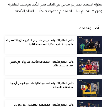
مباراة الافتتاح ضد إنتر ميامي في الثالثة فجر الأحد بتوقيت القاهرة،
سعودي في الجول
ومن هنا نختتم سلسلة تقديم مجموعات كأس العالم للأندية.
الدوري الإنجليزي
الدوري الإسباني
أخبار متعلقة:
دوري أبطال أوروبا
كأس العالم للأندية - باريس ضد راعي البقر وبطل بلا تسديدة
والوحيد بلا لقب.. حكاية المجموعة الثانية
القسم الثاني
رياضات أخرى
كأس العالم للأندية - المجموعة الثالثة.. صراع أوروبي لاتيني
أمم إفريقيا
وضيف شرف دائم
كرة السلة الأمريكية
كرة سلة
كأس العالم للأندية - المجموعة الرابعة.. عودة بطل أوروبا
ومشاركة بالصدفة
كرة يد
كرة طائرة
كأس العالم للأندية – المجموعة الخامسة.. إعداد بديل