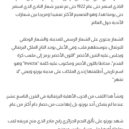
النادي استمر حتى عام 1922 حتى تم تغيير شعار النادي الذي استمر
حتى يومنا هذا، وهو التصميم الأكثر تعقيدا ومزيجا بين شعارات
الأندية حول العالم.
الشعار يحتوى على الشعار الرسمي للمدينة، والشعار الوطني
للبرتغال، يتوسطهم قلب، وفي الأعلى يوجد التاج الملكي البرتغالي
ويجلس عليه التنين الأخضر "اللون الأخضر يرمز إلى ملعب كرة
القدم"، محاطا باللون الأحمر ومكتوب عليه كلمة "Invicta" وهو
اسم تاريخي أطلقتها إحدى الملكات على مدينة بورتو ويعني "لا
تقهر"
ونشأ هذا اللقب من الحرب الأهلية البرتغالية في القرن التاسع عشر،
عندما لم يتمكن أحد بورتو، بل إنها نجت من حصار دام أكثر من عام.
شهد بورتو على تألق النجم الجزائري رابح ماجر الذي منح فريقه لقب
بطولة أوروبا على حساب بايرن ميونيخ.