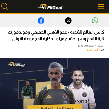
محتوى إخباري
كأس العالم للأندية - عدو الأهلي الحقيقي وفولدمورت
الرئيسية
كرة القدم وسر اختفاء ميلو.. حكاية المجموعة الأولى
السبت، 14 يونيو 2025 - 10:43
أخبار
كتب :
أحمد أباظة
مباريات
ميركاتو
فانتازي في الجول
مسابقة التوقعات
فيديوهات
عدسات