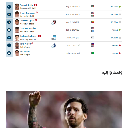
وانظروا إليه.