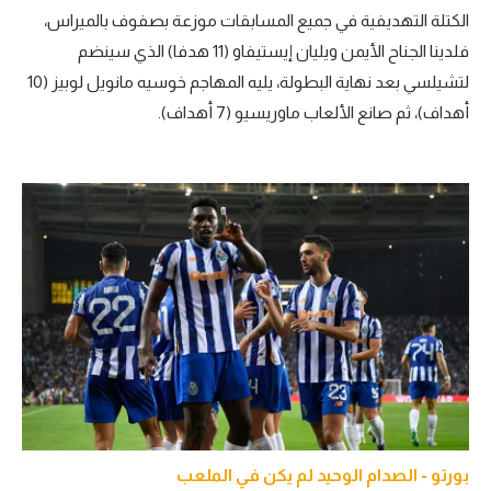
الكتلة التهديفية في جميع المسابقات موزعة بصفوف بالميراس،
فلدينا الجناح الأيمن ويليان إيستيفاو (11 هدفا) الذي سينضم
لتشيلسي بعد نهاية البطولة، يليه المهاجم خوسيه مانويل لوبيز (10
أهداف)، ثم صانع الألعاب ماوريسيو (7 أهداف).
بورتو - الصدام الوحيد لم يكن في الملعب