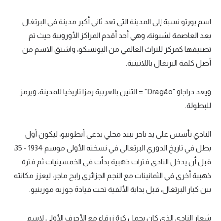
اسم بورتو نسبة إلى المدينة التي تعد ثاني أكبر مدينة في البرتغال
بعد العاصمة لشبونة، وهي أحد أقدم المراكز الأوروبية حيث تم
تصنيفها كمركز للتراث العالمي من اليونسكو، واشتق الاسم من
أصل كلمة البرتغال باللاتينية.
ويعد دراجاو "Dragão" = التنين بالعربية رمزا تاريخيا للمدينة، ويرمز
للبطولة.
النادي تأسس على يد تاجر نبيذ محلي يدعى أنطونيو، ليكون أول
بطل في تاريخ الدوري البرتغالي في نسخته الأولى موسم 1934 - 35،
قبل أن يدخل النادي فترات ذهبية بدأت في الخمسينيات ثم فترة
ذهبية أخرى في الثمانينات مع النجم الجزائري رابح ماجر، ليعزز مكانته
بين كبار البرتغال، قبل بداية الألفية تحت قيادة جوزيه مورينيو.
شعار النادي الذي كان يحمل كرة زرقاء مع الأحرف الأولى لاسم