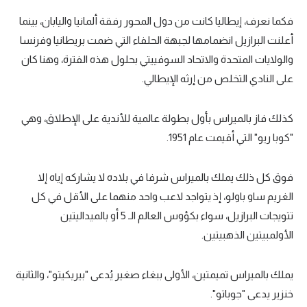
فكما نعرف، إيطاليا كانت من دول المحور رفقة ألمانيا واليابان، بينما
أعلنت البرازيل انضمامها لجبهة الحلفاء التي ضمت بريطانيا وفرنسا
والولايات المتحدة والاتحاد السوفييتي بحلول هذه الفترة، وهنا كان
على النادي التخلص من إرثه الإيطالي.
كذلك فاز بالميراس بأول بطولة عالمية للأندية على الإطلاق، وهي
"كوبا ريو" التي أقيمت عام 1951.
فوق كل ذلك يملك بالميراس شرفا في بلاده لا يشاركه إياه إلا
الغريم ساو باولو، إذ يتواجد لاعب واحد منهما على الأقل في كل
تتويجات البرازيل، سواء بكؤوس العالم الـ 5 أو بالميداليتين
الأولمبيتين الذهبيتين.
يملك بالميراس تميمتين، الأولى ببغاء صغير يُدعى "بيريكيتو"، والثانية
خنزير يدعى "جوباتو".