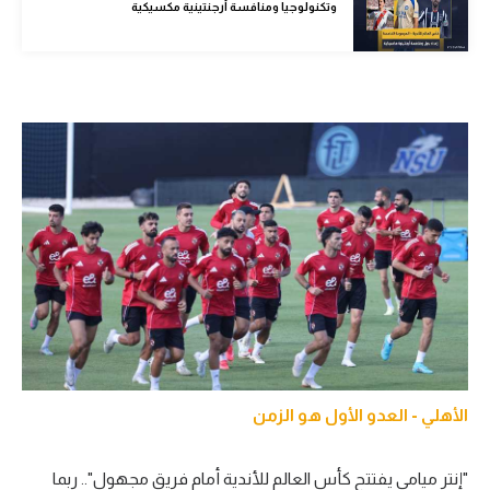
وتكنولوجيا ومنافسة أرجنتينية مكسيكية
الوطن العربي
في المونديال
رياضة نسائية
آسيا
أمريكا
ركن الألعاب
أقسام خاصة
Gamers
ميركاتو
الأهلي - العدو الأول هو الزمن
تحقيق في الجول
تقرير في الجول
"إنتر ميامي يفتتح كأس العالم للأندية أمام فريق مجهول".. ربما