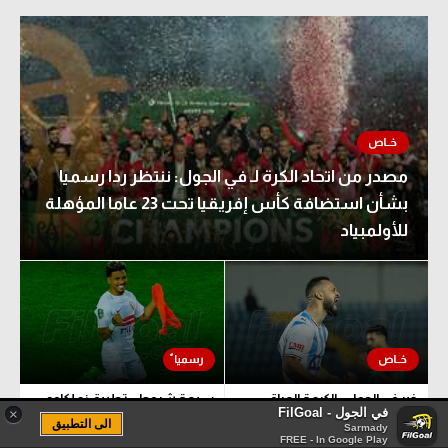
مصدر من اتحاد الكرة لـ في الجول: ننتظر ردا رسميا
بشأن استضافة كأس إفريقيا تحت 23 عاما المؤهلة
للأولمبياد
خبر في الجول - الكرمة العراقي
سبعة شروط.. تطبيق زملكاوي
في الجول - FilGoal
×
يقترب من ضم مروان حمدي
يكشف تفاصيل مفاوضات شباب
الى التطبيق
Sarmady
الأهلي لضم بيزيرا قبل غلق الملف
FREE - In Google Play