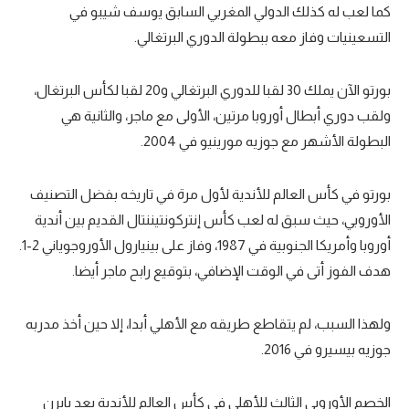
كما لعب له كذلك الدولي المغربي السابق يوسف شيبو في
التسعينيات وفاز معه ببطولة الدوري البرتغالي.
بورتو الآن يملك 30 لقبا للدوري البرتغالي و20 لقبا لكأس البرتغال،
ولقب دوري أبطال أوروبا مرتين، الأولى مع ماجر، والثانية هي
البطولة الأشهر مع جوزيه مورينيو في 2004.
بورتو في كأس العالم للأندية لأول مرة في تاريخه بفضل التصنيف
الأوروبي، حيث سبق له لعب كأس إنتركونتيننتال القديم بين أندية
أوروبا وأمريكا الجنوبية في 1987، وفاز على بينيارول الأوروجوياني 2-1.
هدف الفوز أتى في الوقت الإضافي، بتوقيع رابح ماجر أيضا.
ولهذا السبب، لم يتقاطع طريقه مع الأهلي أبدا، إلا حين أخذ مدربه
جوزيه بيسيرو في 2016.
الخصم الأوروبي الثالث للأهلي في كأس العالم للأندية بعد بايرن