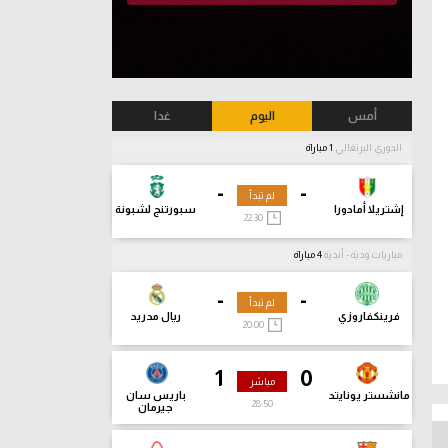
أمس
اليوم
غدا
الدوري البرتغالي
1 مباراة
-
-
لم تبدأ
إشتريلا أمادورا
سبورتنج لشبونة
22:30
مباريات ودية - أندية
4 مباراة
-
-
لم تبدأ
فرينكفاروزي
ريال مدريد
20:00
1
0
مباشر
مانشستر يونايتد
باريس سان
28:52
جيرمان