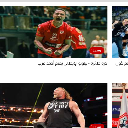
لم لأول
كرة طائرة - بيلونو الإيطالي يضم أحمد عزب