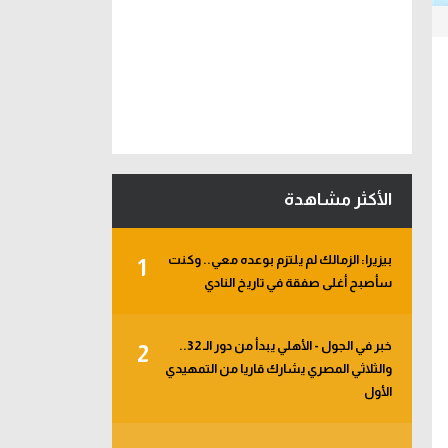
الأكثر مشاهدة
بيزيرا: الزمالك لم يلتزم بوعده معي.. وكنت
1
سأصبح أغلى صفقة في تاريخ النادي
خبر في الجول - الأهلي يبدأ من دور الـ 32..
2
والثلاثي المصري يشارك قاريا من التمهيدي
الأول