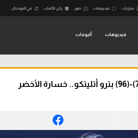
مباريات
فيديوهات
صور
ركن الألعاب
في المونديال
فيديوهات
ألبومات
أقسام
أمم إفريقيا
الكرة المصرية
كرة السلة الأمر
الدوري المصري
لمصري
كرة سلة
الكرة الأوروبية
نجليزي الممتاز
كرة يد
الكرة الإفريقية
إسباني
كرة طائرة
منتخب مصر
إيطالي
الوطن العربي
سعودي في الجول
في المونديال
لماني
الدوري الإنجليزي
رياضة نسائية
لفرنسي
الدوري الإسباني