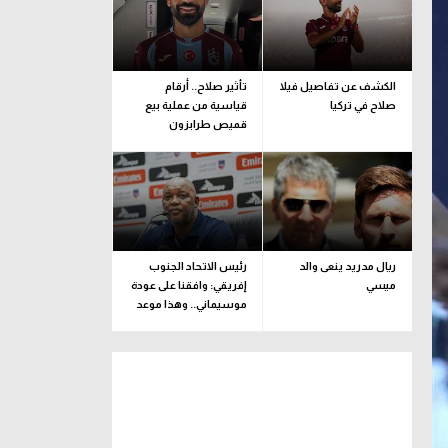
الكشف عن تفاصيل فيلا
تأثير صلاح.. أرقام
صلاح في تركيا
قياسية من عملية بيع
قميص طرابزون
ريال مدريد ينعى والد
رئيس الاتحاد الجنوب
ميسي
إفريقي: وافقنا على عودة
موسيماني.. وهذا موعد
الإعلان الرسمي