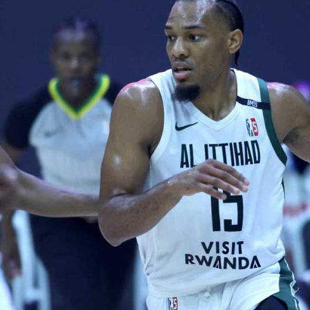
آسيا
دوري أبطال أوروبا
لسعودي للمحترفين
أمريكا
القسم الثاني
ل أوروبا
ركن الألعاب
رياضات أخرى
ل إفريقيا