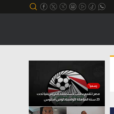
أقسام خاصة
Gamers
يكية
ميركاتو
تحقيق في الجول
تقرير في الجول
تحليل في الجول
حكايات في الجول
مصر تتقدم بطلب لاستضافة أمم إفريقيا تحت
23 سنة المؤهلة لأولمبياد لوس أنجلوس
كويز في الجول
فيديو في الجول