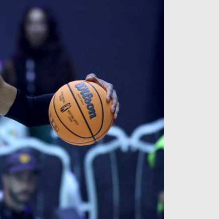
آراء حرة
الدوري ا
ركن الألعاب
دوري أبطا
دوري أبطا
كل البطولات