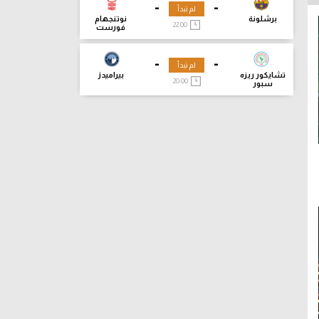
-
-
لم تبدأ
برشلونة
نوتنجهام
22:00
فورست
-
-
لم تبدأ
تشايكور ريزه
بيراميدز
20:00
سبور