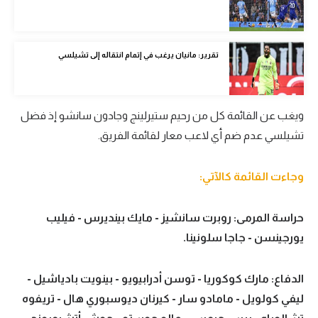
الوطن العربي
في المونديال
تقرير: مانيان يرغب في إتمام انتقاله إلى تشيلسي
رياضة نسائية
آسيا
ويغب عن القائمة كل من رحيم ستيرلينج وجادون سانشو إذ فضل
أمريكا
تشيلسي عدم ضم أي لاعب معار لقائمة الفريق.
ركن الألعاب
وجاءت القائمة كالآتي:
أقسام خاصة
حراسة المرمى: روبرت سانشيز - مايك بينديرس - فيليب
Gamers
يورجينسن - جاجا سلونينا.
ميركاتو
الدفاع: مارك كوكوريا - توسن أدرابيويو - بينويت بادياشيل -
تحقيق في الجول
ليفي كولويل - مامادو سار - كيرنان ديوسبوري هال - تريفوه
تقرير في الجول