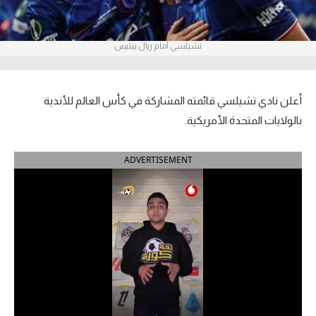
آراء حرة
تشيلسي أمام ريال بيتيس
ركن الألعاب
بطولات
أعلن نادي تشيلسي قائمته المشاركة في كأس العالم للأندية
أمريكا 2026
بالولايات المتحدة الأمريكية.
الدوري المصري
ADVERTISEMENT
الدوري الإنجليزي الممتاز
الدوري الإسباني
الدوري الإيطالي
الدوري الألماني
الدوري الفرنسي