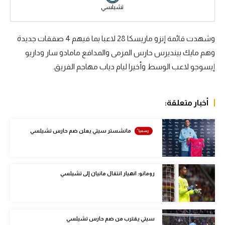
تشيلسي
سعودي في الجول
الدوري الإنجليزي
وشهدت قائمة إنزو ماريسكا 28 لاعبا بما فيهم 4 صفقات جديدة
وهم مايك بينديرس حارس المرمى والمدافع مامادو سار وداريو
الدوري الإسباني
إيسوجو لاعب الوسط وأخيرا ليام دياب مهاجم الفريق.
دوري أبطال أوروبا
القسم الثاني
أخبار متعلقة:
رياضات أخرى
مانشستر سيتي يعلن ضم حارس تشيلسي
أمم إفريقيا
كرة السلة الأمريكية
رومانو: انهيار انتقال مانيان إلى تشيلسي
كرة سلة
كرة يد
كرة طائرة
سيتي يقترب من ضم حارس تشيلسي