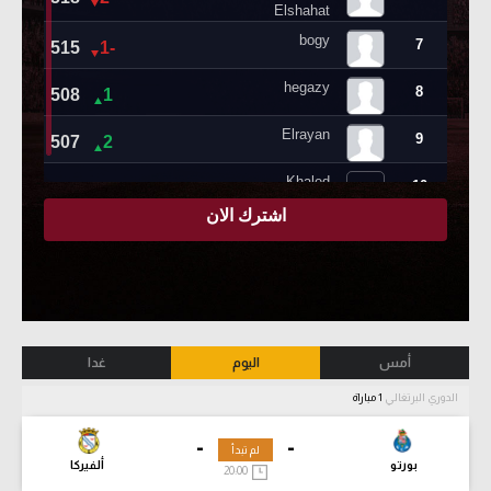
أمس
اليوم
غدا
الدوري البرتغالي
1 مباراة
-
-
لم تبدأ
بورتو
ألفيركا
20:00