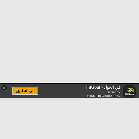
في الجول - FilGoal
×
الى التطبيق
Sarmady
FREE - In Google Play