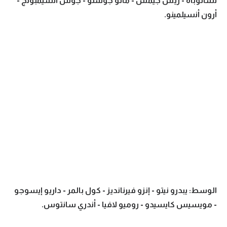
تشالوباه - ريس جيمس - مالو جوستو - جوش أتشيمبونج -
أرون أنسيلمينو.
تحليل في الجول
حكايات في الجول
كويز في الجول
فيديو في الجول
الوسط: يبدرو نيتو - إنزو فيرنانديز - كول بالمر - داريو إيسوجو
- مويسيس كايسيدو - روميو لافيا - أندري سانتوس.