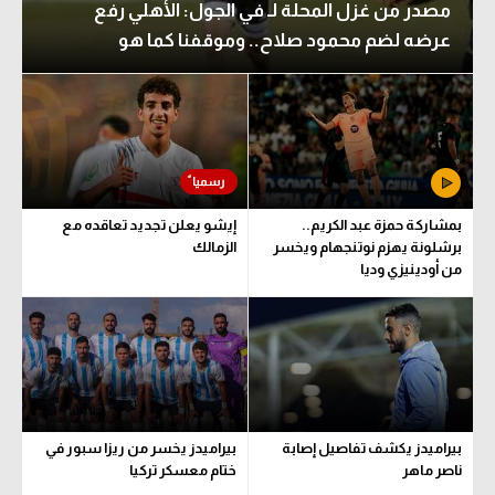
مصدر من غزل المحلة لـ في الجول: الأهلي رفع
عرضه لضم محمود صلاح.. وموقفنا كما هو
بمشاركة حمزة عبد الكريم..
إيشو يعلن تجديد تعاقده مع
برشلونة يهزم نوتنجهام ويخسر
الزمالك
من أودينيزي وديا
بيراميدز يكشف تفاصيل إصابة
بيراميدز يخسر من ريزا سبور في
ناصر ماهر
ختام معسكر تركيا