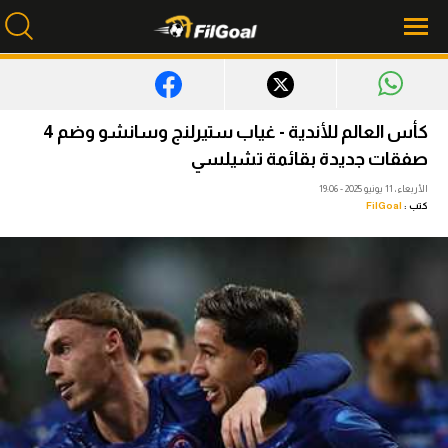
محتوى إخباري
كأس العالم للأندية - غياب ستيرلنج وسانشو وضم 4
الرئيسية
صفقات جديدة بقائمة تشيلسي
الأربعاء، 11 يونيو 2025 - 19:06
أخبار
كتب :
FilGoal
مباريات
ميركاتو
فانتازي في الجول
مسابقة التوقعات
فيديوهات
عدسات