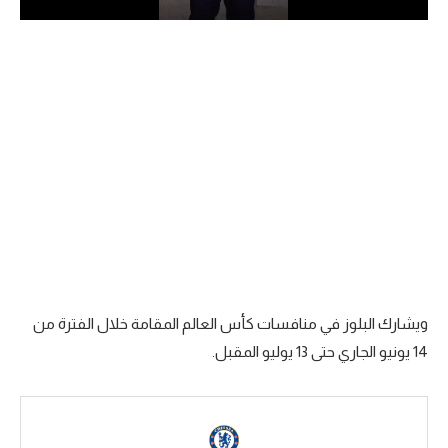
الدوري السعودي للمحترفين
دوري أبطال أوروبا
دوري أبطال إفريقيا
كل البطولات
أقسام
الكرة المصرية
الدوري المصري
ويشارك البلوز في منافسات كأس العالم المقامة خلال الفترة من
14 يونيو الجاري حتى 13 يوليو المقبل.
الكرة الأوروبية
الكرة الإفريقية
منتخب مصر