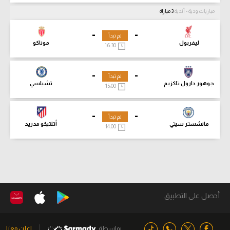
مباريات ودية - أندية
3 مباراة
-
-
لم تبدأ
ليفربول
موناكو
16:30
-
-
لم تبدأ
جوهور دارول تاكزيم
تشيلسي
15:00
-
-
لم تبدأ
مانشستر سيتي
أتلتيكو مدريد
14:00
أحصل على التطبيق
بواسطة
اعلن معنا