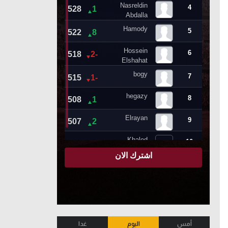
أمس
اليوم
غدا