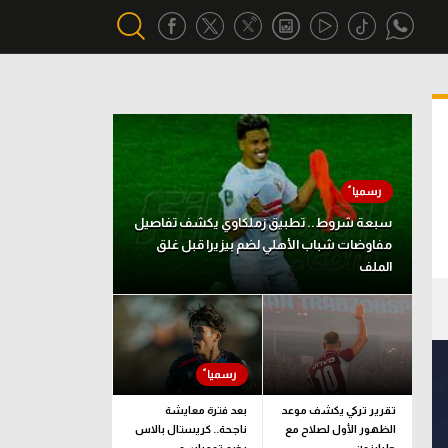
أقسام خاصة
Gamers
يكية
ميركاتو
سبعة شروط.. تطبيق زملكاوي يكشف تفاصيل
تحقيق في الجول
مفاوضات شباب الأهلي لضم بيزيرا قبل غلق
الملف
تقرير في الجول
تحليل في الجول
حكايات في الجول
كويز في الجول
تقرير تركي يكشف موعد
بعد فترة معايشة
الظهور الأول لصلاح مع
ناجحة.. كريستال بالاس
فيديو في الجول