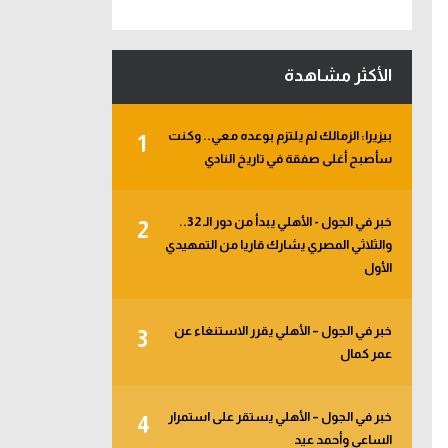
الأكثر مشاهدة
بيزيرا: الزمالك لم يلتزم بوعده معي.. وكنت
1
سأصبح أغلى صفقة في تاريخ النادي
خبر في الجول - الأهلي يبدأ من دور الـ 32..
2
والثلاثي المصري يشارك قاريا من التمهيدي
الأول
خبر في الجول – الأهلي يقرر الاستنغاء عن
3
عمر كمال
خبر في الجول – الأهلي يستقر على استمرار
4
الساعي وأحمد عيد