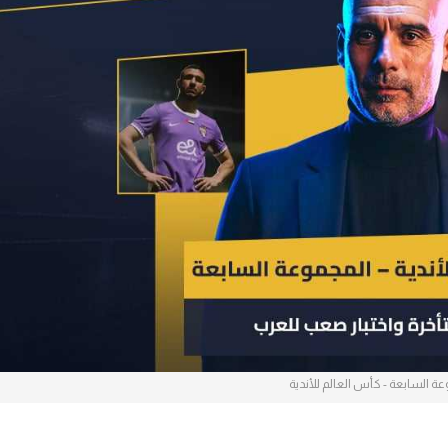
آسيا
دوري أبطال أوروبا
لسعودي للمحترفين
أمريكا
القسم الثاني
ل أوروبا
ركن الألعاب
رياضات أخرى
ل إفريقيا
ة السابعة - كأس العالم للأندية