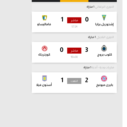
الدوري البرتغالي
1 مباراة
1
0
مباشر
إشتوريل برايا
فاماليساو
57:25
الدوري البلجيكي
1 مباراة
0
3
مباشر
كلوب بروج
كورتريك
90
+00
مباريات ودية - أندية
1 مباراة
1
2
انتهت
بايرن ميونيخ
أستون فيلا