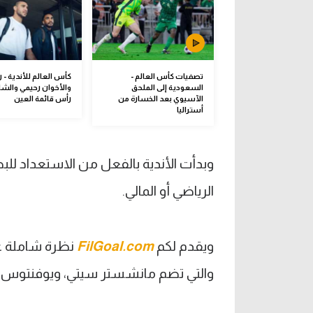
تصفيات كأس العالم -
كأس العالم للأندية - ر
السعودية إلى الملحق
والأخوان رحيمي والشا
الآسيوي بعد الخسارة من
رأس قائمة العين
أستراليا
وبدأت الأندية بالفعل من الاستعداد ل
الرياضي أو المالي.
ويقدم لكم
FilGoal.com
نظرة شاملة عل
والتي تضم مانشستر سيتي، ويوفنتوس، وال