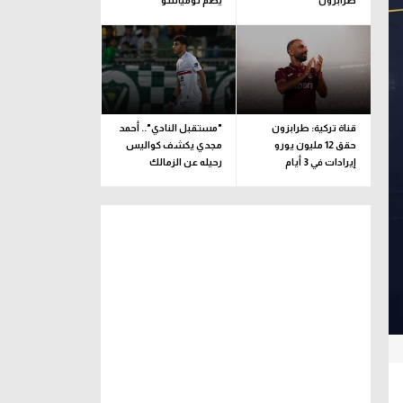
طرابزون
يضم تومياسو
قناة تركية: طرابزون
"مستقبل النادي".. أحمد
حقق 12 مليون يورو
مجدي يكشف كواليس
إيرادات في 3 أيام
رحيله عن الزمالك