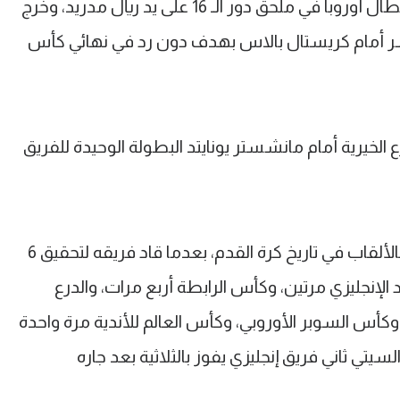
كما أُقصي مانشستر سيتي من دوري أبطال أوروبا في ملحق دور الـ 16 على يد ريال مدريد، وخرج
سر أمام كريستال بالاس بهدف دون رد في نهائي كأس
 الخيرية أمام مانشستر يونايتد البطولة الوحيدة للفريق
ويعد جوارديولا أحد أكثر المدربين تتويجا بالألقاب في تاريخ كرة القدم، بعدما قاد فريقه لتحقيق 6
 الإنجليزي مرتين، وكأس الرابطة أربع مرات، والدرع
 وكأس السوبر الأوروبي، وكأس العالم للأندية مرة واحدة
 موسم 2022/23، ليصبح السيتي ثاني فريق إنجليزي يفوز بالثلاثية بعد جاره