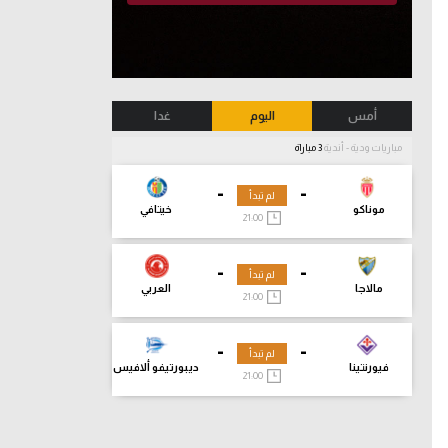
أمس
اليوم
غدا
مباريات ودية - أندية
3 مباراة
-
-
لم تبدأ
موناكو
خيتافي
21:00
-
-
لم تبدأ
مالاجا
العربي
21:00
-
-
لم تبدأ
فيورنتينا
ديبورتيفو ألافيس
21:00