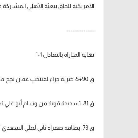
الأمريكية للحاق ببعثة الأهلي المشاركة ف
-------------
نهاية المباراة بالتعادل 1-1
ق 90+5: ضربة جزاء لمنتخب عمان نجح من خلالها عصام الصبحي في تسجيل التعادل القاتل.
ق 81: تسديدة قوية من وسام أبو علي تصدى لها حارس عُمان لتتحول لركنية.
ق 73: بطاقة صفراء ثاني لعلي السعدي لاعب عمان ليتحصل على البطاقة الحمراء.