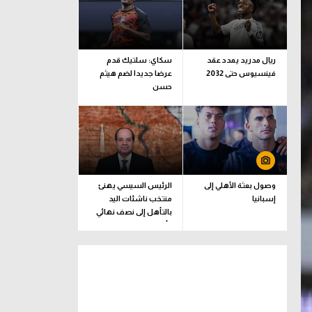
ريال مدريد يمدد عقد
سكاي: سلتيك قدم
فينسيوس حتى 2032
عرضا جديدا لضم هيثم
حسن
وصول بعثة الأهلي إلى
الرئيس السيسي يهنئ
إسبانيا
منتخب ناشئات اليد
بالتأهل إلى نصف نهائي
كأس العالم