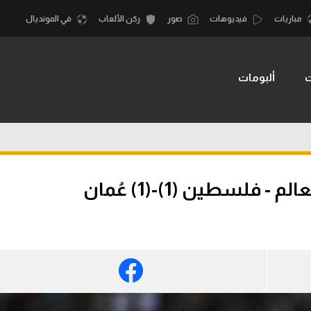
مباريات
فيديوهات
صور
ركن الألعاب
في المونديال
ت
ألبومات
أقسام
أمم إفريقيا
الكرة المصرية
كرة السلة الأمر
الدوري المصري
لمصري
كرة سلة
الكرة الأوروبية
نجليزي الممتاز
كرة يد
لسطين (1)-(1) عُمان
الكرة الإفريقية
إسباني
كرة طائرة
منتخب مصر
إيطالي
الوطن العربي
سعودي في الجول
في المونديال
لماني
الدوري الإنجليزي
رياضة نسائية
لفرنسي
الدوري الإسباني