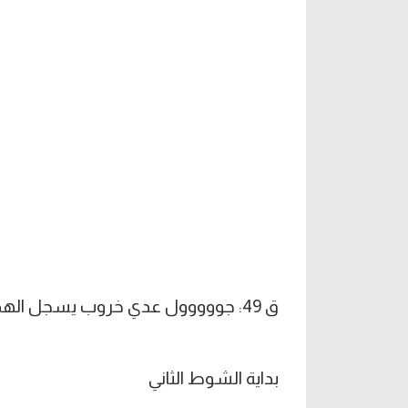
ق 49: جووووول عدي خروب يسجل الهدف الأول لفلسطين برأسية رائعة في الشباك
بداية الشوط الثاني