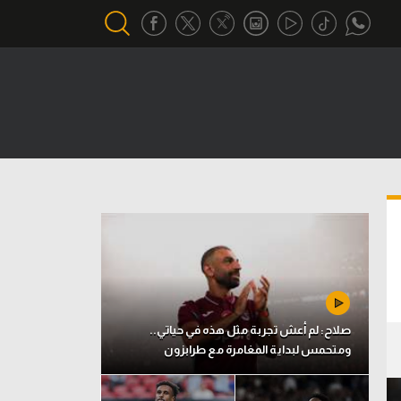
أقسام خاصة
Gamers
يكية
ميركاتو
تحقيق في الجول
تقرير في الجول
تحليل في الجول
حكايات في الجول
صلاح: لم أعش تجربة مثل هذه في حياتي..
ومتحمس لبداية المغامرة مع طرابزون
كويز في الجول
فيديو في الجول