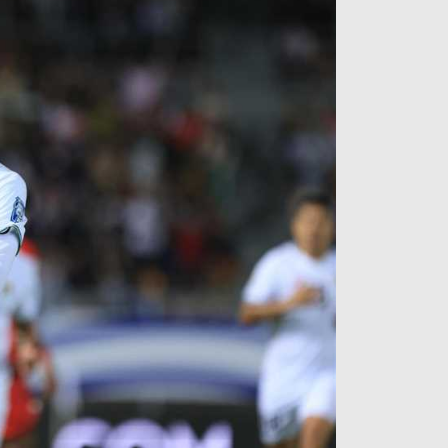
آراء حرة
الدوري ا
ركن الألعاب
دوري أبطا
دوري أبطا
كل البطولات