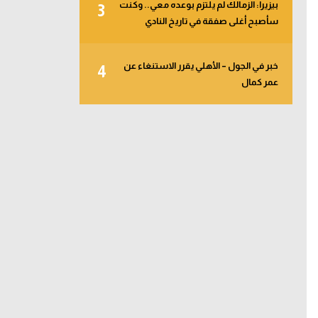
بيزيرا: الزمالك لم يلتزم بوعده معي.. وكنت
3
سأصبح أغلى صفقة في تاريخ النادي
خبر في الجول – الأهلي يقرر الاستنغاء عن
4
عمر كمال