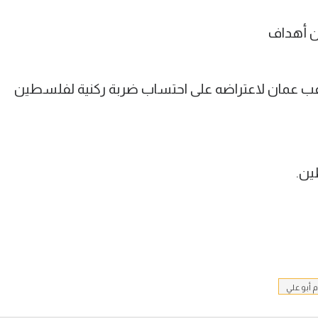
ون أهداف
 لاعب عمان لاعتراضه على احتساب ضربة ركنية لفلسطين
 أبو علي