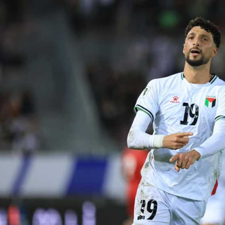
آسيا
دوري أبطال أوروبا
لسعودي للمحترفين
أمريكا
القسم الثاني
ل أوروبا
ركن الألعاب
رياضات أخرى
ل إفريقيا