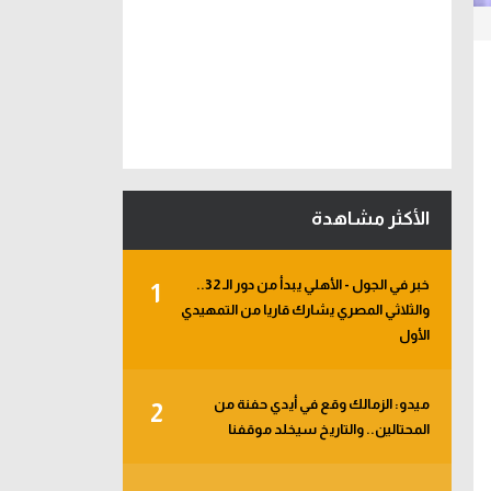
الأكثر مشاهدة
خبر في الجول - الأهلي يبدأ من دور الـ 32..
1
والثلاثي المصري يشارك قاريا من التمهيدي
الأول
ميدو: الزمالك وقع في أيدي حفنة من
2
المحتالين.. والتاريخ سيخلد موقفنا