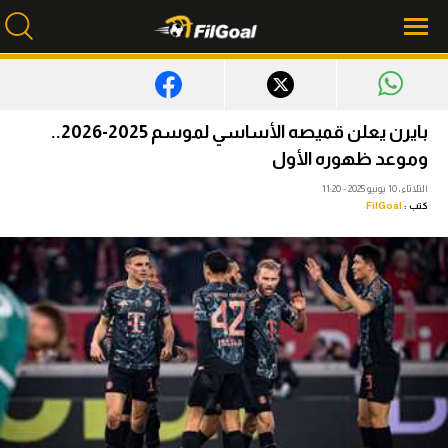
محتوى إخباري
بايرن يعلن قميصه الأساسي لموسم 2025-2026..
الرئيسية
وموعد ظهوره الأول
الثلاثاء، 10 يونيو 2025 - 11:20
أخبار
كتب :
FilGoal
مباريات
ميركاتو
فانتازي في الجول
مسابقة التوقعات
فيديوهات
عدسات