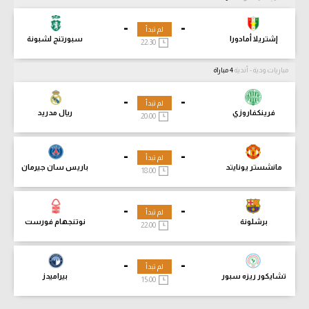
-
-
لم تبدأ
إشتريلا أمادورا
سبورتنج لشبونة
22:30
مباريات ودية - أندية
4 مباراة
-
-
لم تبدأ
فرينكفاروزي
ريال مدريد
20:00
-
-
لم تبدأ
مانشستر يونايتد
باريس سان جيرمان
18:00
-
-
لم تبدأ
برشلونة
نوتنجهام فورست
22:00
-
-
لم تبدأ
تشايكور ريزه سبور
بيراميدز
15:00