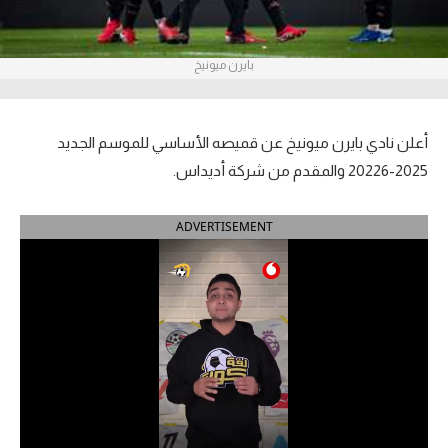
آراء حرة
بايرن ميونيخ
ركن الألعاب
بطولات
أعلن نادي بايرن ميونيخ عن قميصه الأساسي للموسم الجديد
أمريكا 2026
2025-20226 والمقدم من شركة أديداس.
الدوري المصري
ADVERTISEMENT
الدوري الإنجليزي الممتاز
الدوري الإسباني
الدوري الإيطالي
الدوري الألماني
الدوري الفرنسي