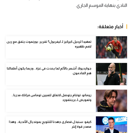
النادي بنهاية الموسم الجاري.
سعودي في الجول
الدوري الإنجليزي
أخبار متعلقة:
الدوري الإسباني
تمهيدا لرحيل كيركيز لـ ليفربول؟ تقرير: بورنموث يتفق مع رين
دوري أبطال أوروبا
لضم ظهيره
القسم الثاني
رياضات أخرى
جوارديولا: أشعر بالألم لما يحدث في غزة.. وربما يكون أطفالنا
هم القادمون
أمم إفريقيا
كرة السلة الأمريكية
رومانو: توتنام يتوصل لاتفاق لتعيين توماس فرانك مدربا..
وتعويض لـ برينتفورد
كرة سلة
كرة يد
كيفو: سنبذل قصارى جهدنا للتتويج بمونديال الأندية.. وهذا
كرة طائرة
مصدر قوة إنتر