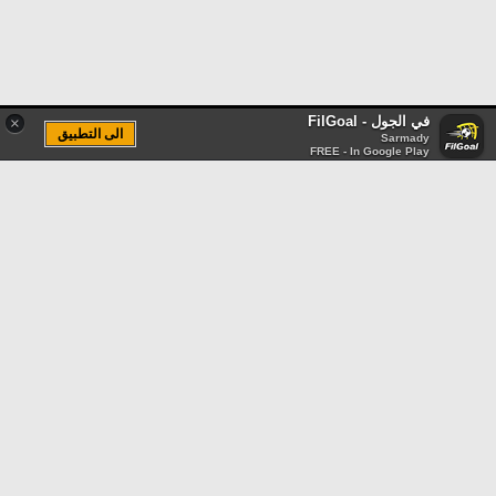
في الجول - FilGoal
×
الى التطبيق
Sarmady
FREE - In Google Play