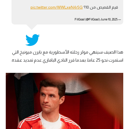
قيم القميص من 10؟
pic.twitter.com/WWLxeN4r5G
تحليل في الجول
حكايات في الجول
June 10, 2025
— FilGoal (@FilGoal)
كويز في الجول
فيديو في الجول
هذا الصيف سينهي مولر رحلته الأسطورية مع بايرن ميونيخ التي
استمرت نحو 25 عاما، بعدما قرر النادي البافاري عدم تمديد عقده.