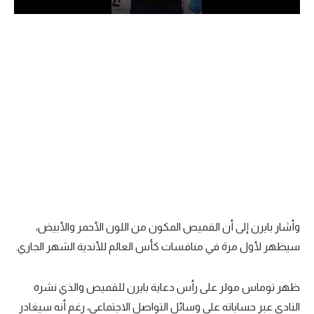
الدوري السعودي للمحترفين
دوري أبطال أوروبا
دوري أبطال إفريقيا
كل البطولات
أقسام
الكرة المصرية
الدوري المصري
وأشار بايرن إلى أن القميص المكون من اللون الأحمر والأبيض،
سيظهر لأول مرة في منافسات كأس العالم للأندية الشهر الجاري.
الكرة الأوروبية
الكرة الإفريقية
ظهر توماس مولر على رأس دعاية بايرن للقميص والذي نشره
منتخب مصر
النادي عبر حساباته على وسائل التواصل الاجتماعي، رغم أنه سيغادر