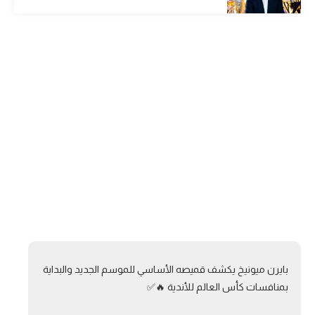
الوطن العربي
في المونديال
رياضة نسائية
آسيا
أمريكا
ركن الألعاب
أقسام خاصة
Gamers
ميركاتو
بايرن ميونيخ يكشف قميصه الأساسي للموسم الجديد والبداية
تحقيق في الجول
بمنافسات كأس العالم للأندية 🔥✅
تقرير في الجول