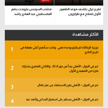
تقرير تركي يكشف موعد الظهور
منتخب السويس بتروجت يضم
الأول لصلاح مع طرابزون
الفلسطيني عبد الهادي راشد
الأكثر مشاهدة
بيزيرا: الزمالك لم يلتزم بوعده معي.. وكنت سأصبح أغلى صفقة في
1
تاريخ النادي
خبر في الجول - الأهلي يبدأ من دور الـ 32.. والثلاثي المصري يشارك
2
قاريا من التمهيدي الأول
خبر في الجول – الأهلي يقرر الاستنغاء عن عمر كمال
3
خبر في الجول – الأهلي يستقر على استمرار الساعي وأحمد عيد
4