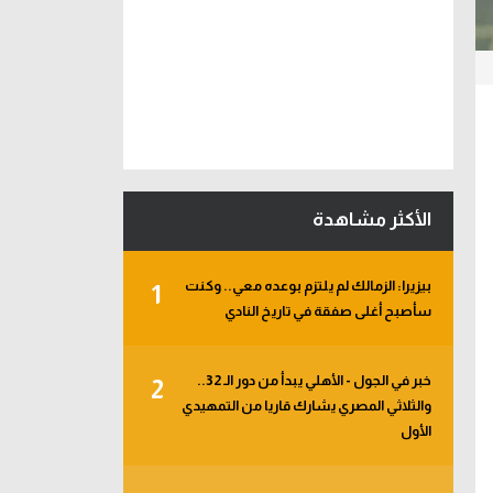
الأكثر مشاهدة
بيزيرا: الزمالك لم يلتزم بوعده معي.. وكنت
1
سأصبح أغلى صفقة في تاريخ النادي
خبر في الجول - الأهلي يبدأ من دور الـ 32..
2
والثلاثي المصري يشارك قاريا من التمهيدي
الأول