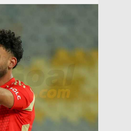
آراء حرة
الدوري ا
ركن الألعاب
دوري أبطا
دوري أبطا
كل البطولات