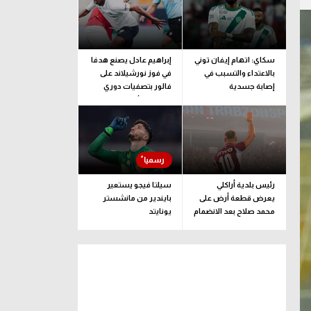
سكاي: اتهام إيفان توني
إبراهيم عادل يصنع هدفا
بالاعتداء والتسبب في
في فوز نورشيلاند على
إصابة جسدية
فالور بتصفيات دوري
المؤتمر الأوروبي
رئيس بلدية أراكلي
سيلتا فيجو يستعير
يعرض قطعة أرض على
بايندير من مانشستر
محمد صلاح بعد الانضمام
يونايتد
لـ طرابزون سبور