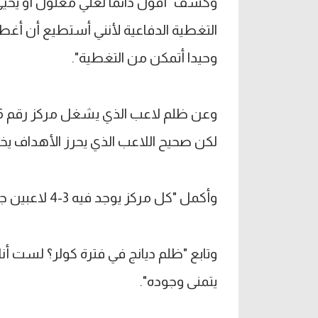
وكشف "أقول دائما لعلي معلول أو يحيى 
وحيدا أتمكن من التغطية".
لكن صحيح اللاعب الذي يحرز الأهداف يخط
وأكمل "كل مركز يوجد فيه 3-4 لاعبين جيدين، لكن مسألة المشاركة قرار الجهاز الفني".
وتابع "ظلم ديانج في فترة كولر؟ لست أن
يتمنى وجوده".