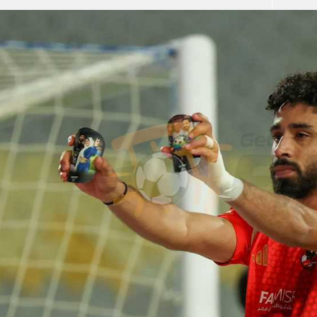
آسيا
دوري أبطال أوروبا
لسعودي للمحترفين
أمريكا
القسم الثاني
ل أوروبا
ركن الألعاب
رياضات أخرى
ل إفريقيا