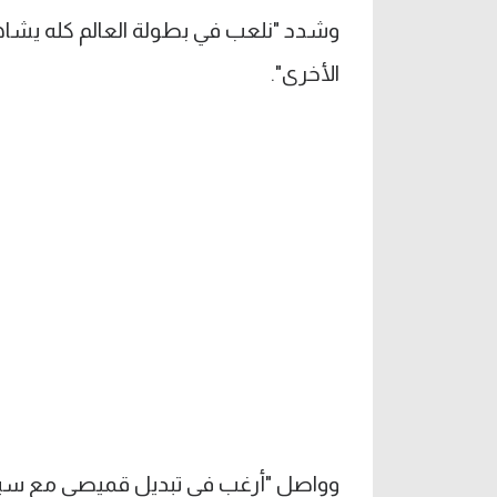
وشدد "نلعب في بطولة العالم كله يشاه
الأخرى".
وواصل "أرغب في تبديل قميصي مع سي