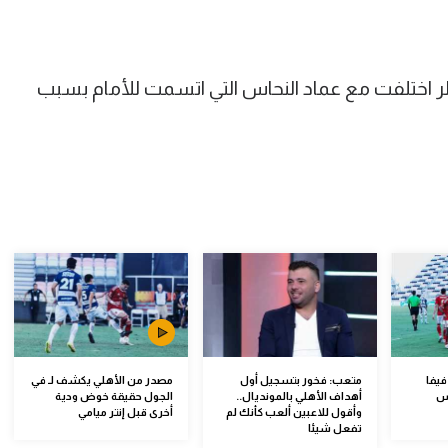
ولر اختلفت مع عماد النحاس التي اتسمت للأمام بسبب
يفا
متعب: فخور بتسجيل أول
مصدر من الأهلي يكشف لـ في
أس
أهداف الأهلي بالمونديال..
الجول حقيقة خوض ودية
وأقول للاعبين ألعب كأنك لم
أخرى قبل إنتر ميامي
تفعل شيئا