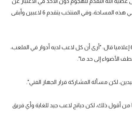
عطية الله التقدم للهجوم دون الأخذ في الاعتبار عن
التغطية الدفاعية لأنني أستطيع أن أغطي هذه المساحة، وفي المنتخب يتقدم 6 لاعبين وأبقى
وعن ظلم لاعب الذي يشغل مركز رقم 6 إعلاميا قال: "أرى أن كل لاعب لديه أدوار في الملعب،
ف الأضواء إلى حد ما".
ا من أقول ذلك، لكن ديانج لاعب جيد للغاية وأي فريق