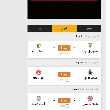
أمس
اليوم
غدا
الدوري البرتغالي
1 مباراة
-
-
لم تبدأ
إشتوريل برايا
فاماليساو
22:15
الدوري البلجيكي
1 مباراة
-
-
لم تبدأ
كلوب بروج
كورتريك
21:45
مباريات ودية - أندية
1 مباراة
-
-
لم تبدأ
بايرن ميونيخ
أستون فيلا
13:00