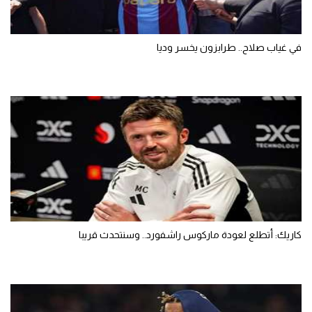
في غياب صلاح.. طرابزون يخسر وديا
كاريك: أتطلع لعودة ماركوس راشفورد.. وسنتحدث قريبا