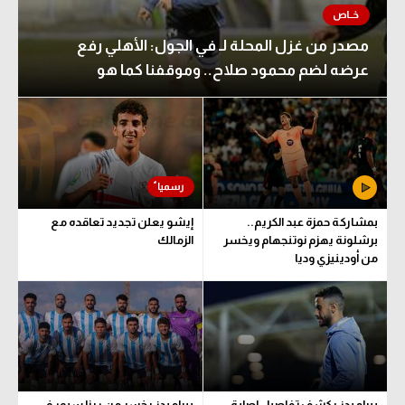
مصدر من غزل المحلة لـ في الجول: الأهلي رفع
عرضه لضم محمود صلاح.. وموقفنا كما هو
بمشاركة حمزة عبد الكريم..
إيشو يعلن تجديد تعاقده مع
برشلونة يهزم نوتنجهام ويخسر
الزمالك
من أودينيزي وديا
بيراميدز يكشف تفاصيل إصابة
بيراميدز يخسر من ريزا سبور في