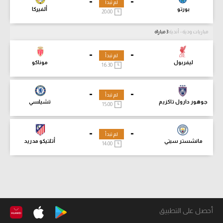
-
-
لم تبدأ
بورتو
ألفيركا
20:00
مباريات ودية - أندية
3 مباراة
-
-
لم تبدأ
ليفربول
موناكو
16:30
-
-
لم تبدأ
جوهور دارول تاكزيم
تشيلسي
15:00
-
-
لم تبدأ
مانشستر سيتي
أتلتيكو مدريد
14:00
أحصل على التطبيق