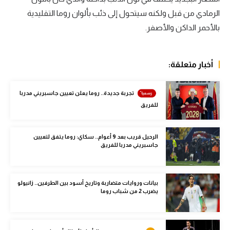
الوطن العربي
الرمادي من قبل ولكنه سيتحول إلى ذئب بألوان روما التقليدية
بالأحمر الداكن والأصفر.
في المونديال
رياضة نسائية
أخبار متعلقة:
آسيا
أمريكا
تجربة جديدة.. روما يعلن تعيين جاسبريني مدربا
للفريق
ركن الألعاب
الرحيل قريب بعد 9 أعوام.. سكاي: روما يتفق لتعيين
جاسبريني مدربا للفريق
أقسام خاصة
Gamers
ميركاتو
بيانات وروايات متضاربة وتاريخ أسود بين الطرفين.. زانيولو
يضرب 2 من شباب روما
تحقيق في الجول
تقرير في الجول