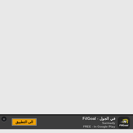
في الجول - FilGoal
×
الى التطبيق
Sarmady
FREE - In Google Play