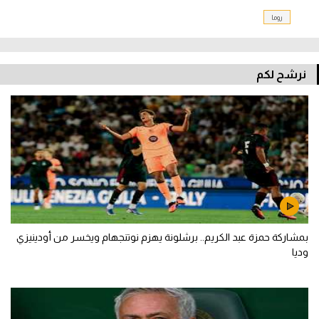
روما
نرشح لكم
بمشاركة حمزة عبد الكريم.. برشلونة يهزم نوتنجهام ويخسر من أودينيزي
وديا