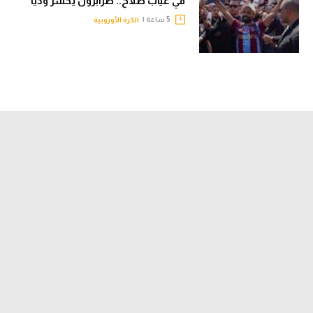
في غياب صلاح.. طرابزون يخسر وديا
5 ساعة |
الكرة الأوروبية