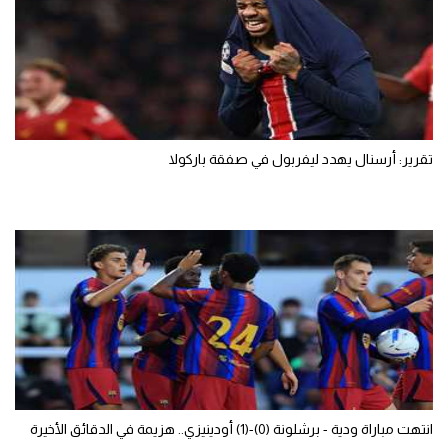
تقرير: أرسنال يهدد ليفربول في صفقة باركولا
انتهت مباراة ودية - برشلونة (0)-(1) أودينيزي.. هزيمة في الدقائق الأخيرة