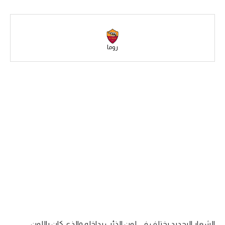
سعودي في الجول
الدوري الإنجليزي
روما
الدوري الإسباني
دوري أبطال أوروبا
القسم الثاني
رياضات أخرى
أمم إفريقيا
كرة السلة الأمريكية
كرة سلة
كرة يد
كرة طائرة
الشعار البجديد يختلف في لون الذئب بداخله والذي كان باللون