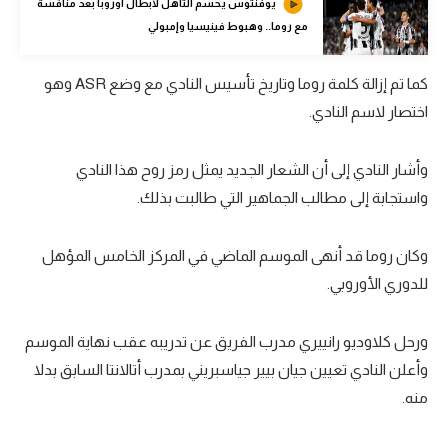
يوفنتوس يحسم التأهل لأبطال أوروبا بعد منافسة
مع روما.. وهبوط فينيسيا وإمبولي
تحليل في الجول
حكايات في الجول
كما تم إزالة كلمة روما وتاريخ تأسيس النادي مع وضع ASR وهو
كويز في الجول
اختصار لاسم النادي.
فيديو في الجول
وأشار النادي إلى أن الشعار الجديد يمثل رمز روح هذا النادي
واستجابة إلى مطالب الجماهير التي طالبت بذلك.
وكان روما قد أنهى الموسم الماضي في المركز الخامس المؤهل
للدوري الأوروبي.
ورحل كلاوديو رانييري مدرب الفريق عن تدريبه عقب نهاية الموسم
وأعلن النادي تعيين جيان بيير جياسبريني بمدرب أتالانتا السابق بدلا
منه.