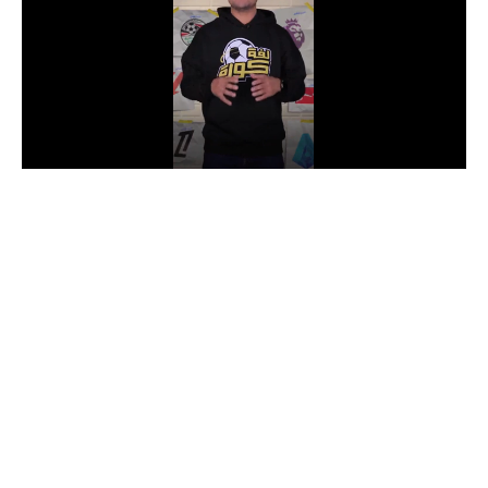
الدوري السعودي للمحترفين
دوري أبطال أوروبا
دوري أبطال إفريقيا
كل البطولات
أقسام
الكرة المصرية
الدوري المصري
الكرة الأوروبية
الكرة الإفريقية
منتخب مصر