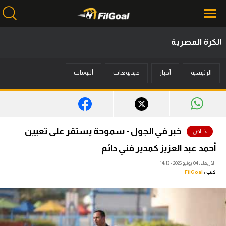
الكرة المصرية
محتوى إخباري
الرئيسية
أخبار
فيديوهات
ألبومات
الرئيسية
أخبار
مباريات
خبر في الجول - سموحة يستقر على تعيين
ميركاتو
أحمد عبد العزيز كمدير فني دائم
فانتازي في الجول
الأربعاء، 04 يونيو 2025 - 14:13
كتب :
FilGoal
مسابقة التوقعات
فيديوهات
عدسات