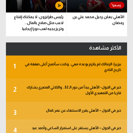
الأهلي يعلن رحيل محمد علي بن
رئيس طرابزون: لا يمكنك إقناع
رمضان
لاعب مثل صلاح بالمال..
وتريزيجيه لعب دورا إيجابيا
الأكثر مشاهدة
بيزيرا: الزمالك لم يلتزم بوعده معي.. وكنت سأصبح أغلى صفقة في
1
تاريخ النادي
خبر في الجول - الأهلي يبدأ من دور الـ 32.. والثلاثي المصري يشارك
2
قاريا من التمهيدي الأول
خبر في الجول – الأهلي يقرر الاستنغاء عن عمر كمال
3
خبر في الجول – الأهلي يستقر على استمرار الساعي وأحمد عيد
4