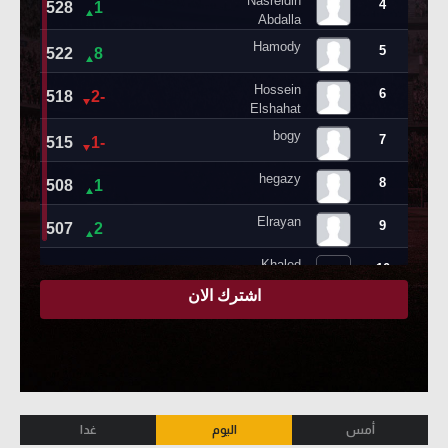
أمس
اليوم
غدا