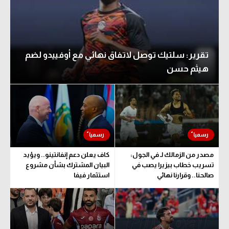
تقرير: سلتيك توصل لاتفاق نهائي مع أوفييدو لضم
هيثم حسن
مصدر من الزمالك لـ في الجول:
كاف يعلن دعم إنفانتينو.. ويؤيد
تسريب خطاب بيزيرا يصب في
البيان المشترك بشأن مشروع
صالحنا.. وقرارنا نهائي
استثمار فيفا