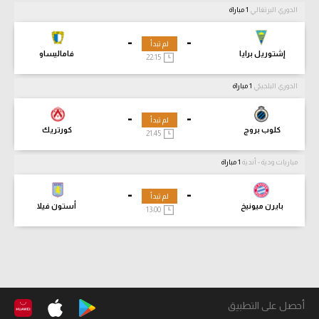
الدوري البرتغالي
1 مباراة
-
-
لم تبدأ
إشتوريل برايا
فاماليساو
22:15
الدوري البلجيكي
1 مباراة
-
-
لم تبدأ
كلوب بروج
كورتريك
21:45
مباريات ودية - أندية
1 مباراة
-
-
لم تبدأ
بايرن ميونيخ
أستون فيلا
13:00
أحصل على التطبيق