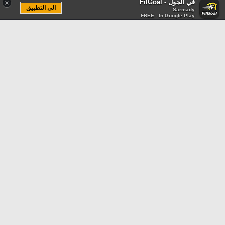
في الجول - FilGoal
×
الى التطبيق
Sarmady
FREE - In Google Play