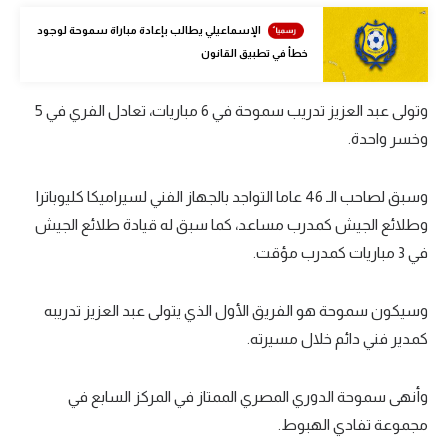
تحليل في الجول
الإسماعيلي يطالب بإعادة مباراة سموحة لوجود
خطأ في تطبيق القانون
حكايات في الجول
كويز في الجول
وتولى عبد العزيز تدريب سموحة في 6 مباريات، تعادل الفري في 5
وخسر واحدة.
فيديو في الجول
وسبق لصاحب الـ 46 عاما التواجد بالجهاز الفني لسيراميكا كليوباترا
وطلائع الجيش كمدرب مساعد، كما سبق له قيادة طلائع الجيش
في 3 مباريات كمدرب مؤقت.
وسيكون سموحة هو الفريق الأول الذي يتولى عبد العزيز تدريبه
كمدير فني دائم خلال مسيرته.
وأنهى سموحة الدوري المصري الممتاز في المركز السابع في
مجموعة تفادي الهبوط.