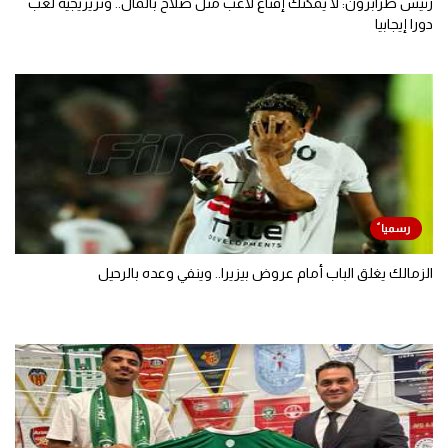
رئيس طرابزون: لا يمكنك إقناع لاعب مثل صلاح بالمال.. وتريزيجيه لعب
دورا إيجابيا
الزمالك يغلق الباب أمام عروض بيزيرا.. وينفي وعده بالرحيل