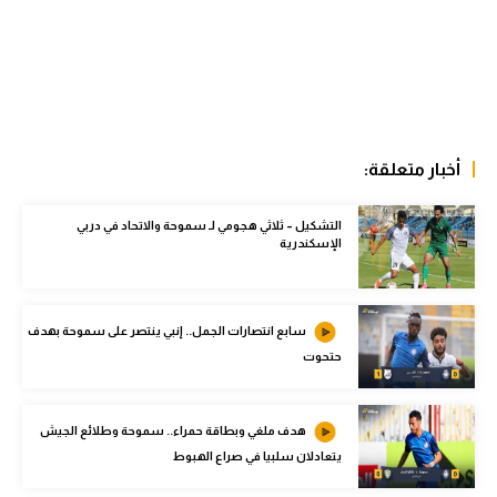
الوطن العربي
في المونديال
رياضة نسائية
آسيا
أخبار متعلقة:
أمريكا
التشكيل – ثلاثي هجومي لـ سموحة والاتحاد في دربي
ركن الألعاب
الإسكندرية
أقسام خاصة
سابع انتصارات الجمل.. إنبي ينتصر على سموحة بهدف
Gamers
حتحوت
ميركاتو
هدف ملغي وبطاقة حمراء.. سموحة وطلائع الجيش
تحقيق في الجول
يتعادلان سلبيا في صراع الهبوط
تقرير في الجول