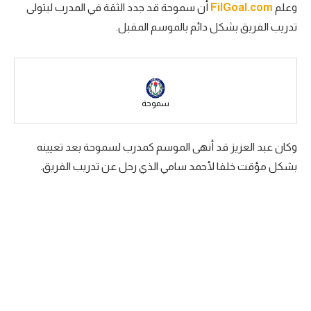
وعلم
FilGoal.com
أن سموحة قد جدد الثقة في المدرب ليتولى
سعودي في الجول
تدريب الفريق بشكل دائم بالموسم المقبل.
الدوري الإنجليزي
الدوري الإسباني
دوري أبطال أوروبا
سموحة
القسم الثاني
وكان عبد العزيز قد أنهى الموسم كمدرب لسموحة بعد تعيينه
رياضات أخرى
بشكل مؤقت خلفا لأحمد سامي الذي رحل عن تدريب الفريق.
أمم إفريقيا
كرة السلة الأمريكية
كرة سلة
كرة يد
كرة طائرة