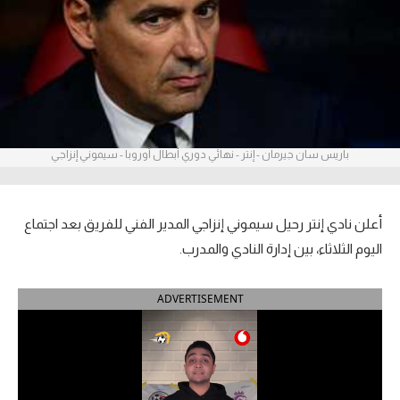
آراء حرة
ركن الألعاب
بطولات
أمريكا 2026
باريس سان جيرمان - إنتر - نهائي دوري أبطال أوروبا - سيموني إنزاجي
الدوري المصري
أعلن نادي إنتر رحيل سيموني إنزاجي المدير الفني للفريق بعد اجتماع
الدوري الإنجليزي الممتاز
اليوم الثلاثاء، بين إدارة النادي والمدرب.
الدوري الإسباني
ADVERTISEMENT
الدوري الإيطالي
الدوري الألماني
الدوري الفرنسي