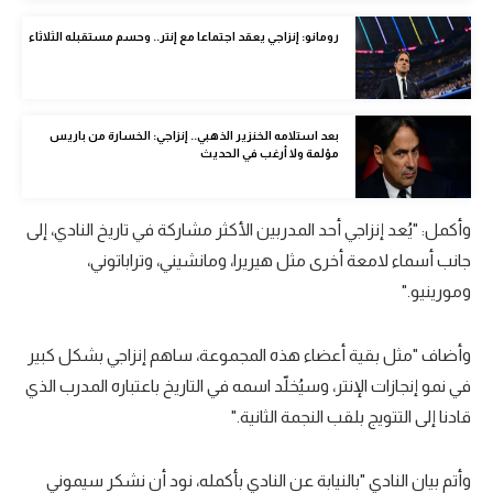
الوطن العربي
رومانو: إنزاجي يعقد اجتماعا مع إنتر.. وحسم مستقبله الثلاثاء
في المونديال
رياضة نسائية
بعد استلامه الخنزير الذهبي.. إنزاجي: الخسارة من باريس
آسيا
مؤلمة ولا أرغب في الحديث
أمريكا
وأكمل: "يُعد إنزاجي أحد المدربين الأكثر مشاركة في تاريخ النادي، إلى
ركن الألعاب
جانب أسماء لامعة أخرى مثل هيريرا، ومانشيني، وتراباتوني،
ومورينيو."
أقسام خاصة
Gamers
وأضاف "مثل بقية أعضاء هذه المجموعة، ساهم إنزاجي بشكل كبير
في نمو إنجازات الإنتر، وسيُخلّد اسمه في التاريخ باعتباره المدرب الذي
ميركاتو
قادنا إلى التتويج بلقب النجمة الثانية."
تحقيق في الجول
وأتم بيان النادي "بالنيابة عن النادي بأكمله، نود أن نشكر سيموني
تقرير في الجول