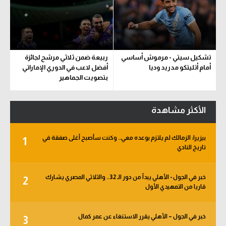
تشكيل سيتي - مرموش أساسي
ربيعة ضمن ثلاثي مرشح لجائزة
أمام أتليتكو مدريد وديا
أفضل لاعب في الدوري الإماراتي
بتصويت الجماهير
الأكثر مشاهدة
بيزيرا: الزمالك لم يلتزم بوعده معي.. وكنت سأصبح أغلى صفقة في
1
تاريخ النادي
خبر في الجول - الأهلي يبدأ من دور الـ 32.. والثلاثي المصري يشارك
2
قاريا من التمهيدي الأول
خبر في الجول – الأهلي يقرر الاستنغاء عن عمر كمال
3