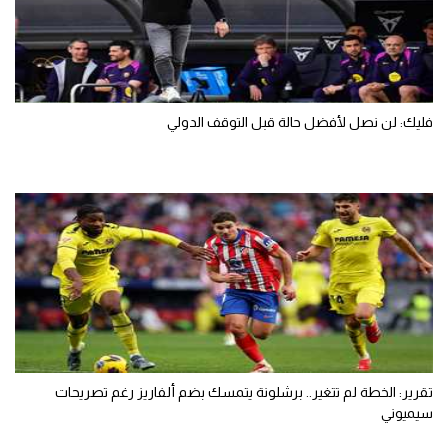
فليك: لن نصل لأفضل حالة قبل التوقف الدولي
تقرير: الخطة لم تتغير.. برشلونة يتمسك بضم ألفاريز رغم تصريحات
سيميوني