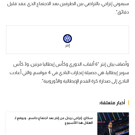
سيموني إنزاجي، بالتراضي بين الطرفين بعد الاجتماع الذي عقد قليل
سعودي في الجول
دقائق".
الدوري الإنجليزي
الدوري الإسباني
دوري أبطال أوروبا
إنتر
القسم الثاني
وأضاف بيان إنتر "6 ألقاب، الدوري وكأس إيطاليا مرتين، و3 كأس
رياضات أخرى
سوبر إيطاليا، هي حصيلة إنجازات النادي في 4 مواسم، والتي أعادت
أمم إفريقيا
النادي إلى صدارة كرة القدم الإيطالية والأوروبية".
كرة السلة الأمريكية
أخبار متعلقة:
كرة سلة
كرة يد
سكاي: إنزاجي يرحل عن إنتر بعد اجتماع حاسم.. ويوقع لـ
الهلال هذا الأسبوع
كرة طائرة