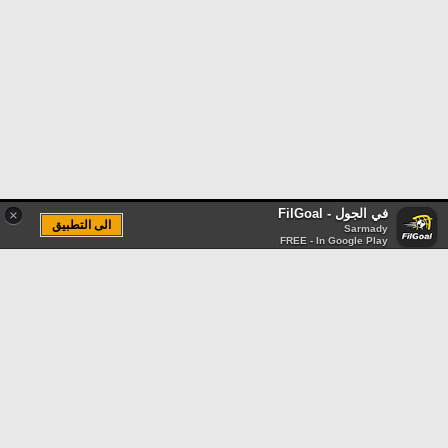
في الجول - FilGoal
×
الى التطبيق
Sarmady
FREE - In Google Play