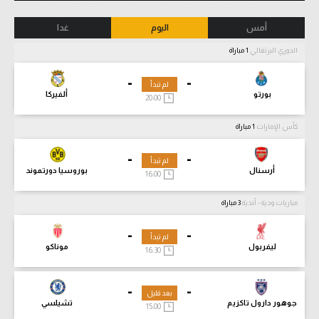
أمس
اليوم
غدا
الدوري البرتغالي
1 مباراة
-
-
لم تبدأ
بورتو
ألفيركا
20:00
كأس الإمارات
1 مباراة
-
-
لم تبدأ
أرسنال
بوروسيا دورتموند
16:00
مباريات ودية - أندية
3 مباراة
-
-
لم تبدأ
ليفربول
موناكو
16:30
-
-
بعد قليل
جوهور دارول تاكزيم
تشيلسي
15:00