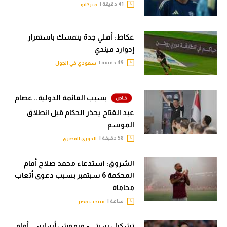
41 دقيقة |
ميركاتو
عكاظ: أهلي جدة يتمسك باستمرار
إدوارد ميندي
49 دقيقة |
سعودي في الجول
بسبب القائمة الدولية.. عصام
عبد الفتاح يحذر الحكام قبل انطلاق
الموسم
58 دقيقة |
الدوري المصري
الشروق: استدعاء محمد صلاح أمام
المحكمة 6 سبتمبر بسبب دعوى أتعاب
محاماة
ساعة |
منتخب مصر
تشكيل سيتي - مرموش أساسي أمام