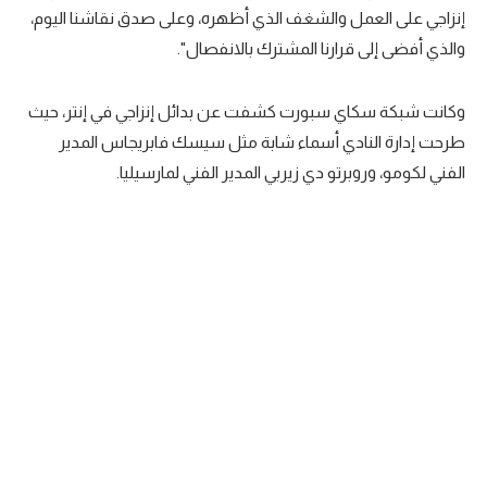
إنزاجي على العمل والشغف الذي أظهره، وعلى صدق نقاشنا اليوم،
تحليل في الجول
والذي أفضى إلى قرارنا المشترك بالانفصال".
حكايات في الجول
وكانت شبكة سكاي سبورت كشفت عن بدائل إنزاجي في إنتر، حيث
كويز في الجول
طرحت إدارة النادي أسماء شابة مثل سيسك فابريجاس المدير
فيديو في الجول
الفني لكومو، وروبرتو دي زيربي المدير الفني لمارسيليا.