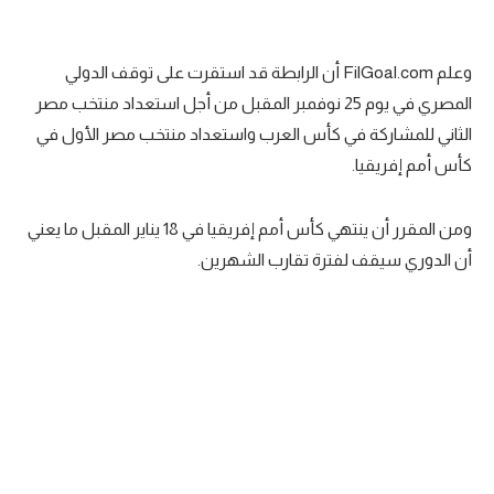
سعودي في الجول
وعلم FilGoal.com أن الرابطة قد استقرت على توقف الدولي
الدوري الإنجليزي
المصري في يوم 25 نوفمبر المقبل من أجل استعداد منتخب مصر
الدوري الإسباني
الثاني للمشاركة في كأس العرب واستعداد منتخب مصر الأول في
دوري أبطال أوروبا
كأس أمم إفريقيا.
القسم الثاني
ومن المقرر أن ينتهي كأس أمم إفريقيا في 18 يناير المقبل ما يعني
رياضات أخرى
أن الدوري سيقف لفترة تقارب الشهرين.
أمم إفريقيا
كرة السلة الأمريكية
كرة سلة
كرة يد
كرة طائرة