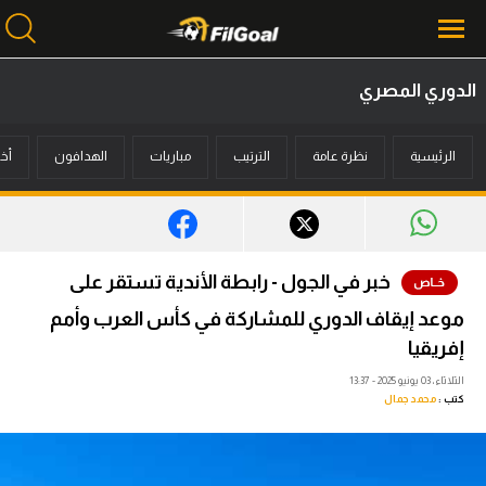
الدوري المصري
محتوى إخباري
الرئيسية
نظرة عامة
الترتيب
مباريات
الهدافون
أخب
الرئيسية
أخبار
مباريات
خبر في الجول - رابطة الأندية تستقر على
ميركاتو
موعد إيقاف الدوري للمشاركة في كأس العرب وأمم
فانتازي في الجول
إفريقيا
الثلاثاء، 03 يونيو 2025 - 13:37
مسابقة التوقعات
كتب :
محمد جمال
فيديوهات
عدسات