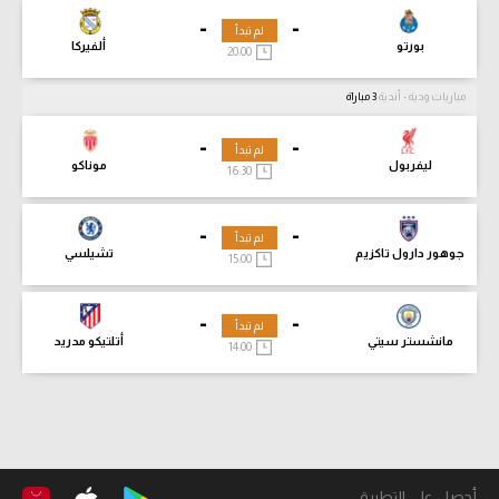
-
-
لم تبدأ
بورتو
ألفيركا
20:00
مباريات ودية - أندية
3 مباراة
-
-
لم تبدأ
ليفربول
موناكو
16:30
-
-
لم تبدأ
جوهور دارول تاكزيم
تشيلسي
15:00
-
-
لم تبدأ
مانشستر سيتي
أتلتيكو مدريد
14:00
أحصل على التطبيق