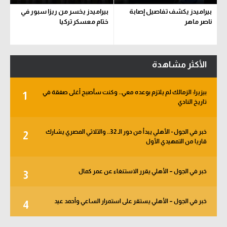
بيراميدز يكشف تفاصيل إصابة
بيراميدز يخسر من ريزا سبور في
ناصر ماهر
ختام معسكر تركيا
الأكثر مشاهدة
بيزيرا: الزمالك لم يلتزم بوعده معي.. وكنت سأصبح أغلى صفقة في
1
تاريخ النادي
خبر في الجول - الأهلي يبدأ من دور الـ 32.. والثلاثي المصري يشارك
2
قاريا من التمهيدي الأول
خبر في الجول – الأهلي يقرر الاستنغاء عن عمر كمال
3
خبر في الجول – الأهلي يستقر على استمرار الساعي وأحمد عيد
4