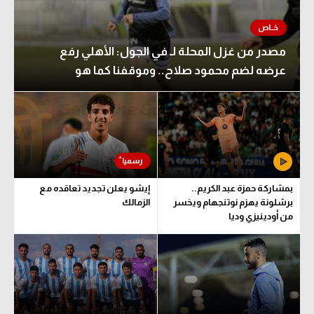
مصدر من غزل المحلة لـ في الجول: الأهلي رفع
عرضه لضم محمود صلاح.. وموقفنا كما هو
بمشاركة حمزة عبد الكريم..
إيشو يعلن تجديد تعاقده مع
برشلونة يهزم نوتنجهام ويخسر
الزمالك
من أودينيزي وديا