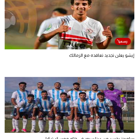
إيشو يعلن تجديد تعاقده مع الزمالك
بيراميدز يخسر من ريزا سبور في ختام معسكر تركيا