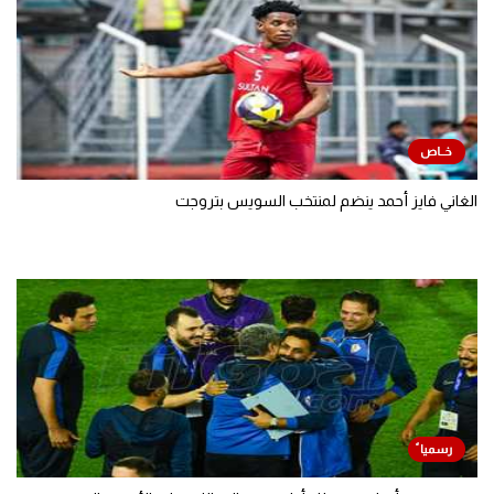
الغاني فايز أحمد ينضم لمنتخب السويس بتروجت