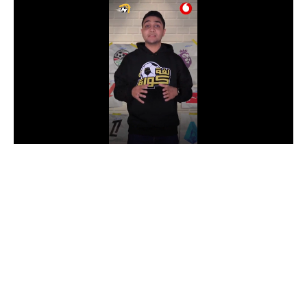
الدوري السعودي للمحترفين
دوري أبطال أوروبا
دوري أبطال إفريقيا
كل البطولات
أقسام
الكرة المصرية
الدوري المصري
الكرة الأوروبية
الكرة الإفريقية
منتخب مصر