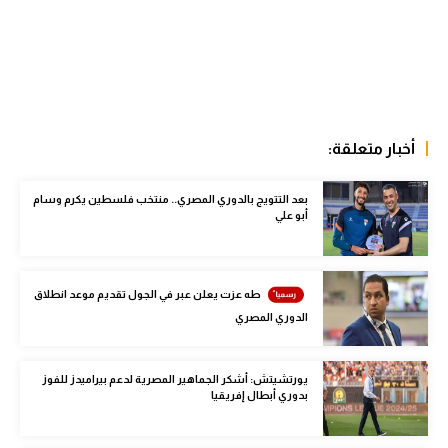
الوطن العربي
في المونديال
رياضة نسائية
آسيا
أخبار متعلقة:
أمريكا
بعد التتويج بالدوري المصري.. منتخب فلسطين يكرم وسام
أبو علي
ركن الألعاب
أقسام خاصة
طه عزت يعلن عبر في الجول تقديم موعد انطلاق
Gamers
الدوري المصري
ميركاتو
يورتشيتش: أشكر الجماهير المصرية لدعم بيراميدز للفوز
تحقيق في الجول
بدوري أبطال إفريقيا
تقرير في الجول