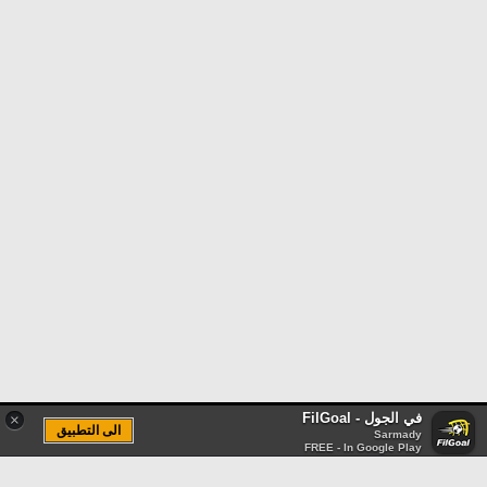
في الجول - FilGoal
×
الى التطبيق
Sarmady
FREE - In Google Play