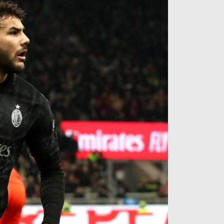
آراء حرة
الدوري ا
ركن الألعاب
دوري أبطا
دوري أبطا
كل البطولات