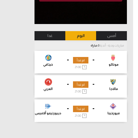
أمس
اليوم
غدا
مباريات ودية - أندية
3 مباراة
-
-
لم تبدأ
موناكو
خيتافي
21:00
-
-
لم تبدأ
مالاجا
العربي
21:00
-
-
لم تبدأ
فيورنتينا
ديبورتيفو ألافيس
21:00