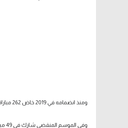
ومنذ انضمامه في 2019 خاض 262 مباراة سجل 34 هدفا وصنع 45 وتوج بلقبين.