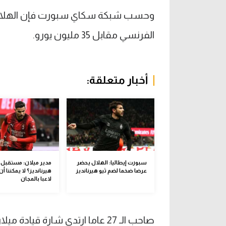
وحسب شبكة سكاي سبورت فإن الهلال ت
الفرنسي مقابل 35 مليون يورو.
أخبار متعلقة:
سبورت إيطاليا: الهلال يحضر
مدير ميلان: مستقبل ث
عرضا ضخما لضم ثيو هيرنانديز
هيرنانديز؟ لا يمكننا أ
لاعبا بالمجان
صاحب الـ 27 عاما ارتدي شارة قيادة ميلان خلال آخر موسمين.