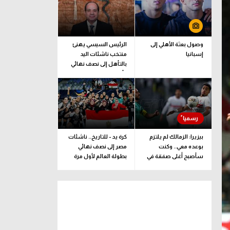
وصول بعثة الأهلي إلى
الرئيس السيسي يهنئ
إسبانيا
منتخب ناشئات اليد
بالتأهل إلى نصف نهائي
كأس العالم
بيزيرا: الزمالك لم يلتزم
كرة يد - للتاريخ.. ناشئات
بوعده معي.. وكنت
مصر إلى نصف نهائي
سأصبح أغلى صفقة في
بطولة العالم لأول مرة
تاريخ النادي