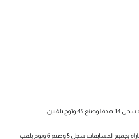
وفي الموسم المنقضي شارك في 49 مباراة بجميع المسابقات سجل 5 وصنع 6 وتوج بلقب