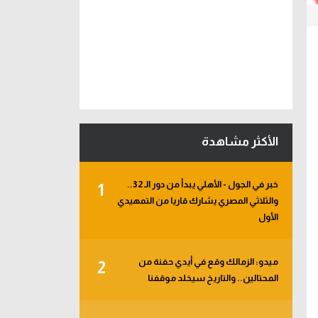
الأكثر مشاهدة
خبر في الجول - الأهلي يبدأ من دور الـ 32..
1
والثلاثي المصري يشارك قاريا من التمهيدي
الأول
ميدو: الزمالك وقع في أيدي حفنة من
2
المحتالين.. والتاريخ سيخلد موقفنا