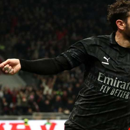
آسيا
دوري أبطال أوروبا
لسعودي للمحترفين
أمريكا
القسم الثاني
ل أوروبا
ركن الألعاب
رياضات أخرى
ل إفريقيا