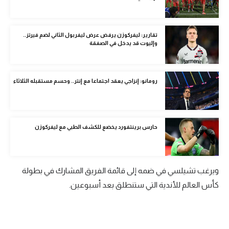
الوطن العربي
في المونديال
تقارير: ليفركوزن يرفض عرض ليفربول الثاني لضم فيرتز..
وإليوت قد يدخل في الصفقة
رياضة نسائية
آسيا
رومانو: إنزاجي يعقد اجتماعا مع إنتر.. وحسم مستقبله الثلاثاء
أمريكا
ركن الألعاب
حارس برينتفورد يخضع للكشف الطبي مع ليفركوزن
أقسام خاصة
Gamers
ويرغب تشيلسي في ضمه إلى قائمة الفريق المشارك في بطولة
ميركاتو
كأس العالم للأندية التي ستنطلق بعد أسبوعين.
تحقيق في الجول
تقرير في الجول