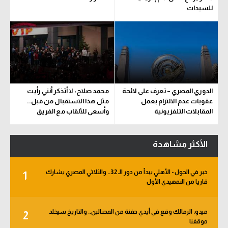
للسيدات
الدوري المصري – تعرف على لائحة
محمد صلاح: لا أتذكر أنني رأيت
عقوبات عدم الالتزام بعمل
مثل هذا الاستقبال من قبل..
المقابلات التلفزيونية
وأسعى للألقاب مع الفريق
الأكثر مشاهدة
خبر في الجول - الأهلي يبدأ من دور الـ 32.. والثلاثي المصري يشارك
1
قاريا من التمهيدي الأول
ميدو: الزمالك وقع في أيدي حفنة من المحتالين.. والتاريخ سيخلد
2
موقفنا