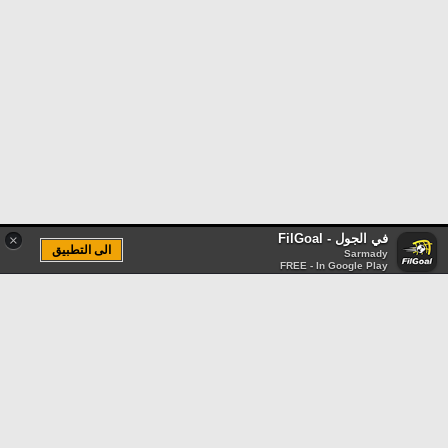
في الجول - FilGoal
×
الى التطبيق
Sarmady
FREE - In Google Play