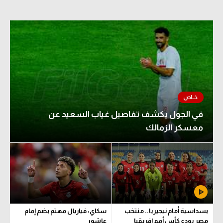
في الجول يكشف تفاصيل غياب السعيد عن
معسكر الزمالك
بسداسية أمام نيجيريا.. منتخب
سكاي: فياريال مهتم بضم إمام
مصر يودع كأس أمم إفريقيا
عاشور