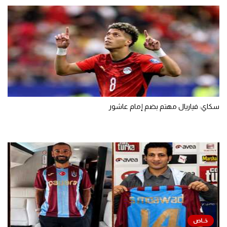
سكاي: فياريال مهتم بضم إمام عاشور