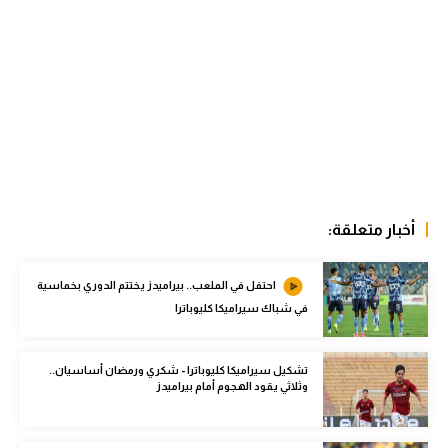
الوطن العربي
في المونديال
رياضة نسائية
آسيا
أمريكا
ركن الألعاب
أخبار متعلقة:
احتفل في الملعب.. بيراميدز يختتم الدوري بخماسية
أقسام خاصة
في شباك سيراميكا كليوباترا
Gamers
ميركاتو
تشكيل سيراميكا كليوباترا - شكري ورمضان أساسيان..
وثلاثي يقود الهجوم أمام بيراميدز
تحقيق في الجول
تقرير في الجول