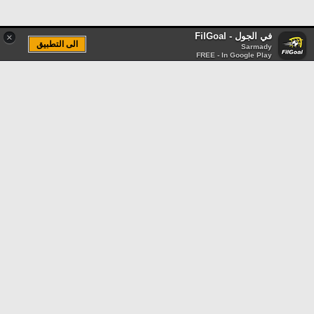
في الجول - FilGoal
×
الى التطبيق
Sarmady
FREE - In Google Play