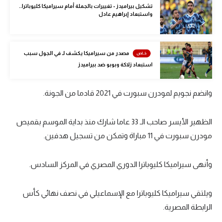
تشكيل بيراميدز - تغييرات بالجملة أمام سيراميكا كليوباترا..
تحليل في الجول
واستبعاد إبراهيم عادل
حكايات في الجول
كويز في الجول
مصدر من سيراميكا يكشف لـ في الجول سبب
استبعاد زلاكة وبوبو ضد بيراميدز
فيديو في الجول
وانضم نجويم لمودرن سبورت في 2021 قادما من الجونة.
الظهير الأيسر صاحب الـ 33 عاما شارك منذ بداية الموسم بقميص
مودرن سبورت في 11 مباراة وتمكن من تسجيل هدفين.
وأنهى سيراميكا كليوباترا الدوري المصري في المركز السادس.
ويلتقي سيراميكا كليوباترا مع الإسماعيلي في نصف نهائي كأس
الرابطة المصرية.