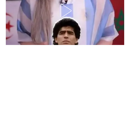
الدوري السعودي للمحترفين
دوري أبطال أوروبا
دوري أبطال إفريقيا
كل البطولات
أقسام
الكرة المصرية
الدوري المصري
الكرة الأوروبية
الكرة الإفريقية
منتخب مصر