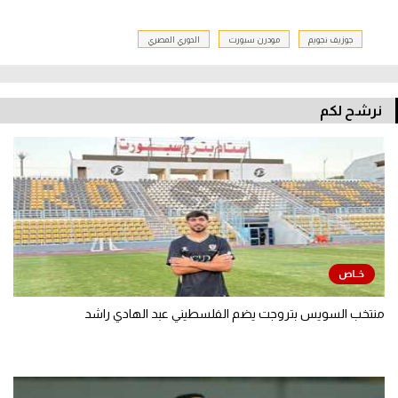
جوزيف نجويم
مودرن سبورت
الدوري المصري
نرشح لكم
منتخب السويس بتروجت يضم الفلسطيني عبد الهادي راشد