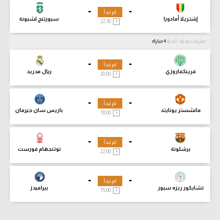
-
-
لم تبدأ
إشتريلا أمادورا
سبورتنج لشبونة
22:30
مباريات ودية - أندية
4 مباراة
-
-
لم تبدأ
فرينكفاروزي
ريال مدريد
20:00
-
-
لم تبدأ
مانشستر يونايتد
باريس سان جيرمان
18:00
-
-
لم تبدأ
برشلونة
نوتنجهام فورست
22:00
-
-
لم تبدأ
تشايكور ريزه سبور
بيراميدز
15:00