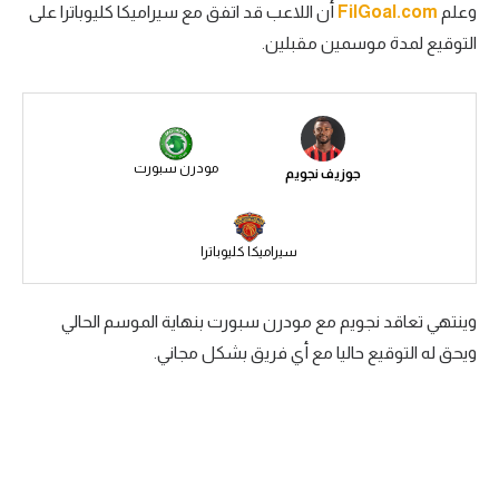
وعلم
FilGoal.com
أن اللاعب قد اتفق مع سيراميكا كليوباترا على
سعودي في الجول
التوقيع لمدة موسمين مقبلين.
الدوري الإنجليزي
الدوري الإسباني
دوري أبطال أوروبا
مودرن سبورت
جوزيف نجويم
القسم الثاني
رياضات أخرى
سيراميكا كليوباترا
أمم إفريقيا
وينتهي تعاقد نجويم مع مودرن سبورت بنهاية الموسم الحالي
كرة السلة الأمريكية
ويحق له التوقيع حاليا مع أي فريق بشكل مجاني.
كرة سلة
كرة يد
كرة طائرة