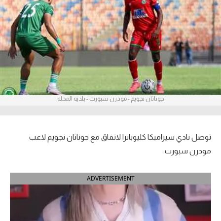
آراء حرة
ركن الألعاب
بطولات
أمريكا 2026
جوناثان نجويم - مودرن سبورت - بلدية المحلة
الدوري المصري
الدوري الإنجليزي الممتاز
توصل نادي سيراميكا كليوباترا لاتفاق مع جوناثان نجويم لاعب
الدوري الإسباني
مودرن سبورت.
الدوري الإيطالي
ADVERTISEMENT
الدوري الألماني
الدوري الفرنسي