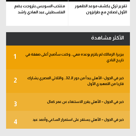
تقرير تركي يكشف موعد الظهور
منتخب السويس بتروجت يضم
الأول لصلاح مع طرابزون
الفلسطيني عبد الهادي راشد
الأكثر مشاهدة
بيزيرا: الزمالك لم يلتزم بوعده معي.. وكنت سأصبح أغلى صفقة في
1
تاريخ النادي
خبر في الجول - الأهلي يبدأ من دور الـ 32.. والثلاثي المصري يشارك
2
قاريا من التمهيدي الأول
خبر في الجول – الأهلي يقرر الاستنغاء عن عمر كمال
3
خبر في الجول – الأهلي يستقر على استمرار الساعي وأحمد عيد
4