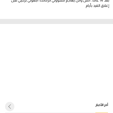
بعد 14 عاما.. أنس وائل يهاجم مسؤولي الزمالك: أبلغوني برحيلي قبل
إغلاق القيد بأيام
أخر الأخبار