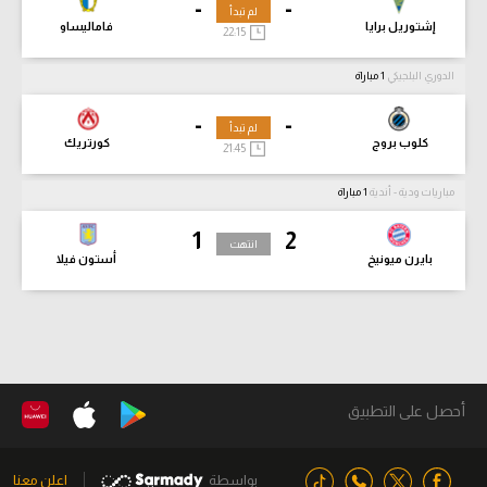
-
-
لم تبدأ
إشتوريل برايا
فاماليساو
22:15
الدوري البلجيكي
1 مباراة
-
-
لم تبدأ
كلوب بروج
كورتريك
21:45
مباريات ودية - أندية
1 مباراة
1
2
انتهت
بايرن ميونيخ
أستون فيلا
أحصل على التطبيق
بواسطة
اعلن معنا