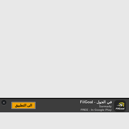
في الجول - FilGoal
×
الى التطبيق
Sarmady
FREE - In Google Play