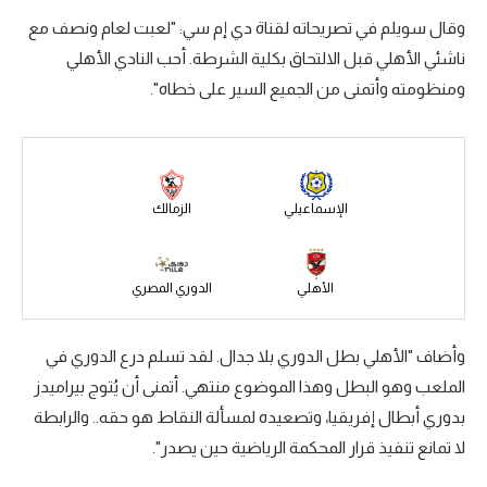
وقال سويلم في تصريحاته لقناة دي إم سي: "لعبت لعام ونصف مع
سعودي في الجول
ناشئي الأهلي قبل الالتحاق بكلية الشرطة. أحب النادي الأهلي
الدوري الإنجليزي
ومنظومته وأتمنى من الجميع السير على خطاه".
الدوري الإسباني
دوري أبطال أوروبا
القسم الثاني
الإسماعيلي
الزمالك
رياضات أخرى
الأهلي
الدوري المصري
أمم إفريقيا
كرة السلة الأمريكية
وأضاف "الأهلي بطل الدوري بلا جدال. لقد تسلم درع الدوري في
كرة سلة
الملعب وهو البطل وهذا الموضوع منتهي. أتمنى أن يُتوج بيراميدز
بدوري أبطال إفريقيا، وتصعيده لمسألة النقاط هو حقه.. والرابطة
كرة يد
لا تمانع تنفيذ قرار المحكمة الرياضية حين يصدر".
كرة طائرة