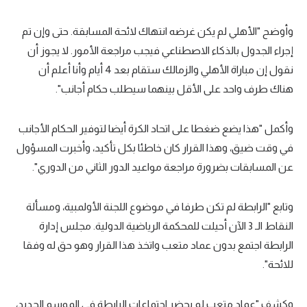
تحليل في الجول
وأوضح "الأهلي لم يكن غرضه انتهاك لائحة المسابقة. حتى وإن تم
حكايات في الجول
إجراء الجدول بالذكاء الاصطناعي فيجب مراجعة الأمور. لا يجوز أن
نقول إن مباراة الأهلي والزمالك ستقام بعد 4 أيام وأنا أعلم أن
كويز في الجول
هناك طرف واحد على الأقل بينهما سيطلب حكام أجانب".
فيديو في الجول
وأكمل "هذا يضع ضغطا على اتحاد الكرة أيضا لتوفير الحكام الأجانب
في وقت ضيق، وهذا القرار كان خاطئا بكل تأكيد، وأخبرت المسؤول
عن المسابقات بضرورة مراجعة مواعيد الدور الثاني من الدوري".
وتابع "الرابطة لم تكن طرفا في موضوع اللجنة الأولمبية، ومسألة
النقاط الـ 3 الآن أحيلت للمحكمة الرياضية الدولية. مجلس إدارة
الرابطة اجتمع بدون عماد متعب واتخذ هذا القرار وهو حق له وفقا
للائحة".
وكشف "عماد متعب لم يحضر اجتماعات الرابطة في الموسم الجديد،