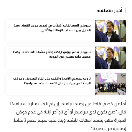
الوطن العربي
أخبار متعلقة:
في المونديال
سويلم: المسابقات أخطأت في تحديد موعد القمة.. وهذا
رياضة نسائية
الفارق بين انسحاب الزمالك والأهلي
آسيا
سويلم: ندعم بيراميدز لكنه يُصدر مشهدا أننا ضده.. وهذا
أمريكا
موقف عامر حسين من العودة
ركن الألعاب
ثروت سويلم: الأندية وافقت على إلغاء الهبوط.. وموقف
الرابطة من بيراميدز حال الانسحاب ضد سيراميكا
أقسام خاصة
Gamers
أما عن خصم نقاط من رصيد بيراميدز إن لم يلعب مباراة سيراميكا
ميركاتو
قال: "حين يكون لدى بيراميدز أو أي نادٍ آخر النية في عدم خوض
تحقيق في الجول
المباراة فهو يتعمد انتهاك اللائحة وبناء عليه سيتم خصم 3 نقاط
إضافية من رصيده".
تقرير في الجول