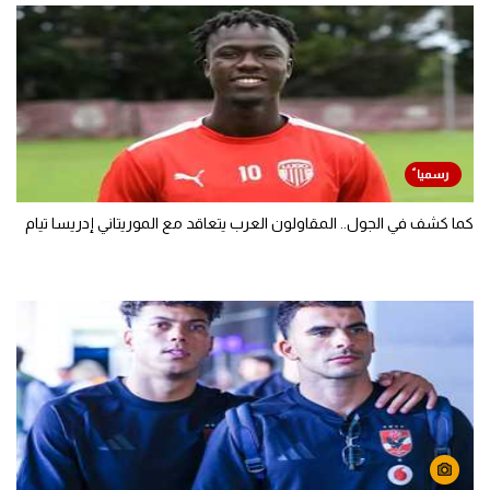
كما كشف في الجول.. المقاولون العرب يتعاقد مع الموريتاني إدريسا تيام