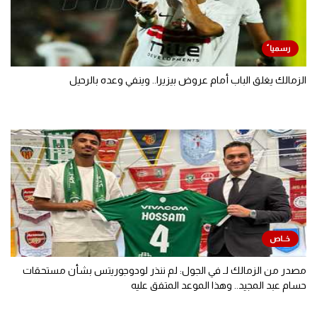
الزمالك يغلق الباب أمام عروض بيزيرا.. وينفي وعده بالرحيل
مصدر من الزمالك لـ في الجول: لم ننذر لودوجوريتس بشأن مستحقات
حسام عبد المجيد.. وهذا الموعد المتفق عليه