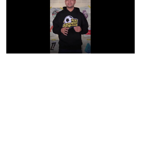
الدوري السعودي للمحترفين
دوري أبطال أوروبا
دوري أبطال إفريقيا
كل البطولات
أقسام
الكرة المصرية
الدوري المصري
الكرة الأوروبية
الكرة الإفريقية
منتخب مصر