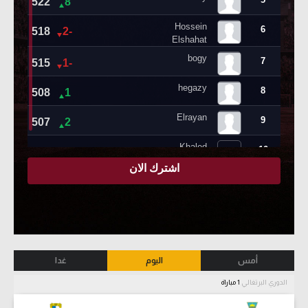
أمس
اليوم
غدا
الدوري البرتغالي
1 مباراة