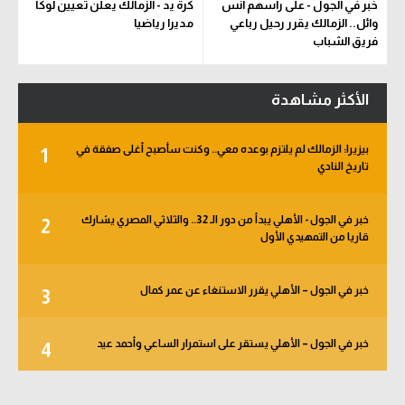
خبر في الجول - على رأسهم أنس
كرة يد - الزمالك يعلن تعيين لوكا
وائل.. الزمالك يقرر رحيل رباعي
مديرا رياضيا
فريق الشباب
الأكثر مشاهدة
بيزيرا: الزمالك لم يلتزم بوعده معي.. وكنت سأصبح أغلى صفقة في
1
تاريخ النادي
خبر في الجول - الأهلي يبدأ من دور الـ 32.. والثلاثي المصري يشارك
2
قاريا من التمهيدي الأول
خبر في الجول – الأهلي يقرر الاستنغاء عن عمر كمال
3
خبر في الجول – الأهلي يستقر على استمرار الساعي وأحمد عيد
4