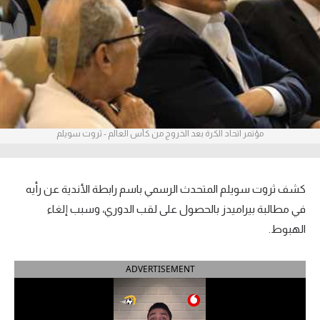
آراء حرة
ركن الألعاب
بطولات
أمريكا 2026
مؤتمر اتحاد الكرة بعد الخروج من كأس العالم - ثروت سويلم
الدوري المصري
الدوري الإنجليزي الممتاز
كشف ثروت سويلم المتحدث الرسمي باسم رابطة الأندية عن رأيه
في مطالبة بيراميدز بالحصول على لقب الدوري، وسبب إلغاء
الدوري الإسباني
الهبوط.
الدوري الإيطالي
ADVERTISEMENT
الدوري الألماني
الدوري الفرنسي