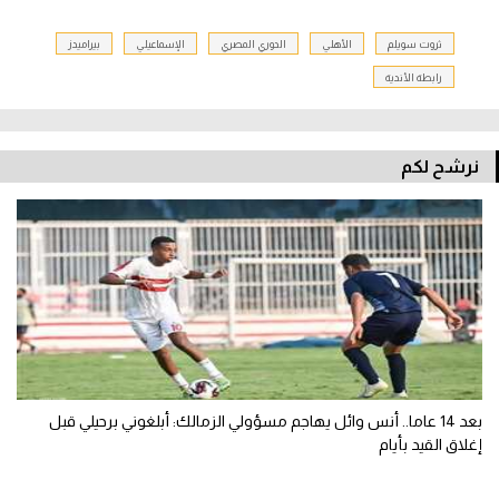
ثروت سويلم
الأهلي
الدوري المصري
الإسماعيلي
بيراميدز
رابطة الأندية
نرشح لكم
بعد 14 عاما.. أنس وائل يهاجم مسؤولي الزمالك: أبلغوني برحيلي قبل
إغلاق القيد بأيام